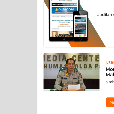
INDEKS
Jadilah
BERITA
KONTAK
KAMI
INFO
IKLAN
Ut
TENTANG
Mot
KAMI
Mak
3 ta
PEDOMAN
MEDIA
SIBER
Mu
REDAKSI