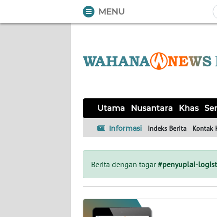
MENU
WAHANA
Tutup
TV
UTAMA
NUSANTARA
Utama
Nusantara
Khas
Ser
KHAS
Informasi
Indeks Berita
Kontak 
SERBA-
SERBI
Berita dengan tagar
#penyuplai-logist
OPINI
Informasi