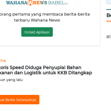
 orang pertama yang membaca berita-berita
B
terbaru Wahana News
Install Aplikasi
#1
ama
oris Speed Diduga Penyuplai Bahan
anan dan Logistik untuk KKB Ditangkap
hun yang lalu
at Berita Selanjutnya