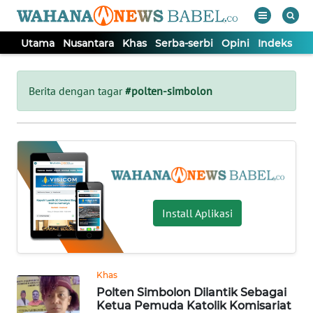
Utama
Nusantara
Khas
Serba-serbi
Opini
Indeks
WAHANA
Tutup
TV
Berita dengan tagar
#polten-simbolon
UTAMA
NUSANTARA
KHAS
Install Aplikasi
SERBA-
SERBI
Khas
Polten Simbolon Dilantik Sebagai
OPINI
Ketua Pemuda Katolik Komisariat