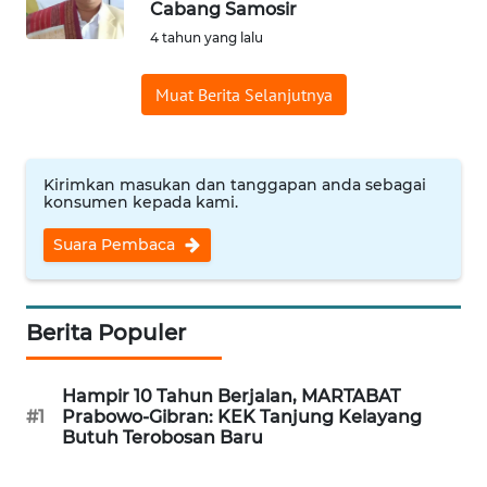
Cabang Samosir
Informasi
4 tahun yang lalu
INDEKS
Muat Berita Selanjutnya
BERITA
KONTAK
KAMI
Kirimkan masukan dan tanggapan anda sebagai
konsumen kepada kami.
INFO
Suara Pembaca
IKLAN
TENTANG
Berita Populer
KAMI
Hampir 10 Tahun Berjalan, MARTABAT
PEDOMAN
#1
Prabowo-Gibran: KEK Tanjung Kelayang
MEDIA
Butuh Terobosan Baru
SIBER