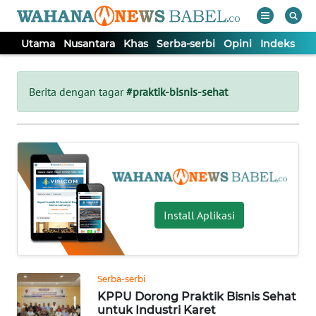
Utama
Nusantara
Khas
Serba-serbi
Opini
Indeks
WAHANA
Tutup
TV
Berita dengan tagar
#praktik-bisnis-sehat
UTAMA
NUSANTARA
KHAS
Install Aplikasi
SERBA-
SERBI
Serba-serbi
KPPU Dorong Praktik Bisnis Sehat
OPINI
untuk Industri Karet