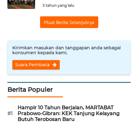
3 tahun yang lalu
Informasi
Muat Berita Selanjutnya
INDEKS
BERITA
KONTAK
Kirimkan masukan dan tanggapan anda sebagai
KAMI
konsumen kepada kami.
Suara Pembaca
INFO
IKLAN
Berita Populer
TENTANG
KAMI
Hampir 10 Tahun Berjalan, MARTABAT
#1
Prabowo-Gibran: KEK Tanjung Kelayang
PEDOMAN
Butuh Terobosan Baru
MEDIA
SIBER