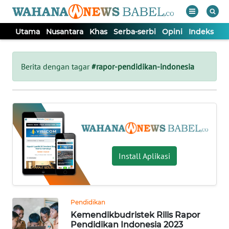
Utama
Nusantara
Khas
Serba-serbi
Opini
Indeks
WAHANA
Tutup
TV
Berita dengan tagar
#rapor-pendidikan-indonesia
UTAMA
NUSANTARA
KHAS
Install Aplikasi
SERBA-
SERBI
Pendidikan
Kemendikbudristek Rilis Rapor
OPINI
Pendidikan Indonesia 2023