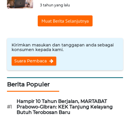
3 tahun yang lalu
Informasi
Muat Berita Selanjutnya
INDEKS
BERITA
KONTAK
Kirimkan masukan dan tanggapan anda sebagai
KAMI
konsumen kepada kami.
Suara Pembaca
INFO
IKLAN
Berita Populer
TENTANG
KAMI
Hampir 10 Tahun Berjalan, MARTABAT
#1
Prabowo-Gibran: KEK Tanjung Kelayang
PEDOMAN
Butuh Terobosan Baru
MEDIA
SIBER