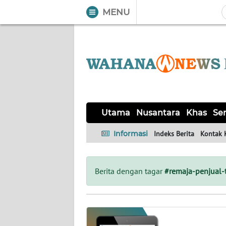
MENU
WAHANA
Tutup
TV
UTAMA
NUSANTARA
Utama
Nusantara
Khas
Ser
KHAS
Informasi
Indeks Berita
Kontak 
SERBA-
SERBI
Berita dengan tagar
#remaja-penjual-
OPINI
Informasi