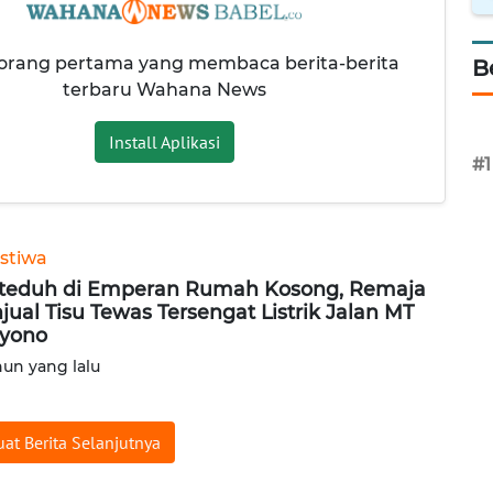
 orang pertama yang membaca berita-berita
B
terbaru Wahana News
Install Aplikasi
#1
istiwa
teduh di Emperan Rumah Kosong, Remaja
jual Tisu Tewas Tersengat Listrik Jalan MT
yono
hun yang lalu
at Berita Selanjutnya