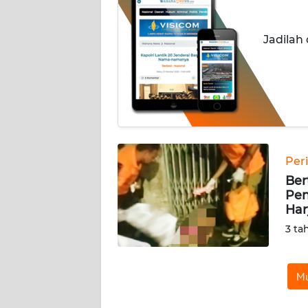
INDEKS
Jadilah
BERITA
KONTAK
KAMI
INFO
IKLAN
Per
Ber
TENTANG
Pen
KAMI
Har
3 ta
PEDOMAN
MEDIA
SIBER
Mu
REDAKSI