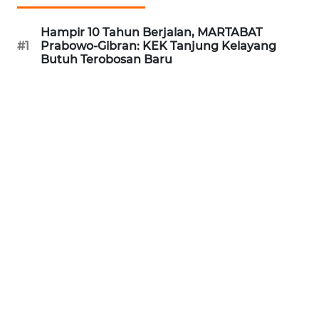
REDAKSI
Hampir 10 Tahun Berjalan, MARTABAT
#1
Prabowo-Gibran: KEK Tanjung Kelayang
KARIR
Butuh Terobosan Baru
DISCLAIMER
Wahana
News
Regional
WN
SUMUT
WN
JAKARTA
WN
JABAR