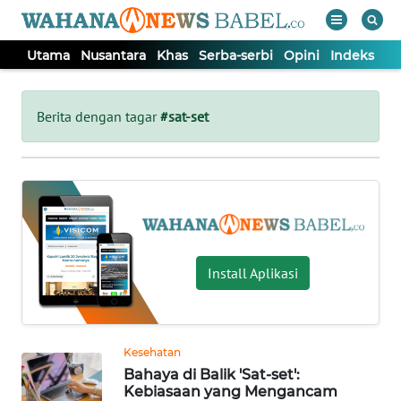
Utama
Nusantara
Khas
Serba-serbi
Opini
Indeks
WAHANA
Tutup
TV
Berita dengan tagar
#sat-set
UTAMA
NUSANTARA
KHAS
Install Aplikasi
SERBA-
SERBI
Kesehatan
Bahaya di Balik 'Sat-set':
OPINI
Kebiasaan yang Mengancam