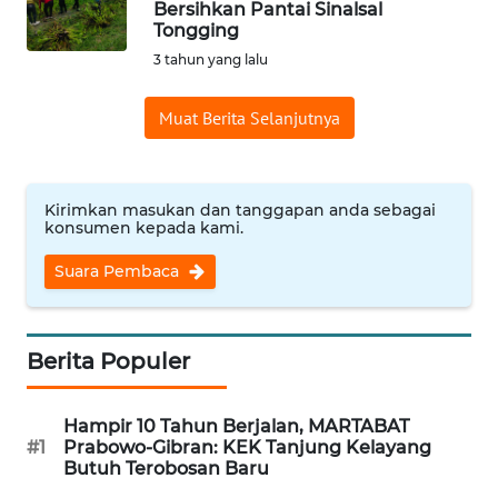
Bersihkan Pantai Sinalsal
Tongging
Informasi
3 tahun yang lalu
INDEKS
BERITA
Muat Berita Selanjutnya
KONTAK
KAMI
Kirimkan masukan dan tanggapan anda sebagai
konsumen kepada kami.
INFO
IKLAN
Suara Pembaca
TENTANG
KAMI
Berita Populer
PEDOMAN
Hampir 10 Tahun Berjalan, MARTABAT
MEDIA
#1
Prabowo-Gibran: KEK Tanjung Kelayang
SIBER
Butuh Terobosan Baru