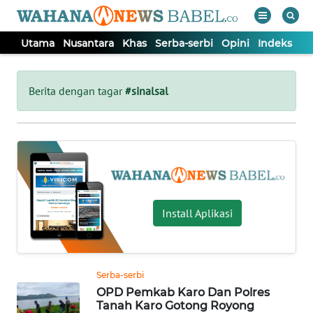
Utama
Nusantara
Khas
Serba-serbi
Opini
Indeks
WAHANA
Tutup
TV
Berita dengan tagar
#sinalsal
UTAMA
NUSANTARA
KHAS
Install Aplikasi
SERBA-
SERBI
Serba-serbi
OPD Pemkab Karo Dan Polres
OPINI
Tanah Karo Gotong Royong