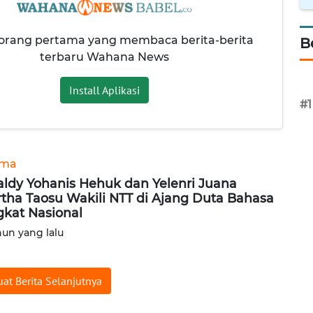
 orang pertama yang membaca berita-berita
B
terbaru Wahana News
Install Aplikasi
#1
ama
aldy Yohanis Hehuk dan Yelenri Juana
tha Taosu Wakili NTT di Ajang Duta Bahasa
gkat Nasional
hun yang lalu
at Berita Selanjutnya