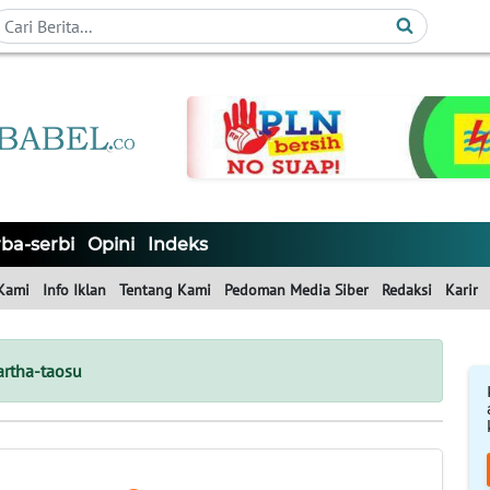
ba-serbi
Opini
Indeks
Kami
Info Iklan
Tentang Kami
Pedoman Media Siber
Redaksi
Karir
artha-taosu