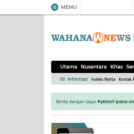
MENU
WAHANA
Tutup
TV
UTAMA
NUSANTARA
Utama
Nusantara
Khas
Ser
KHAS
Informasi
Indeks Berita
Kontak 
SERBA-
SERBI
Berita dengan tagar
#yelenri-juana-m
OPINI
Informasi