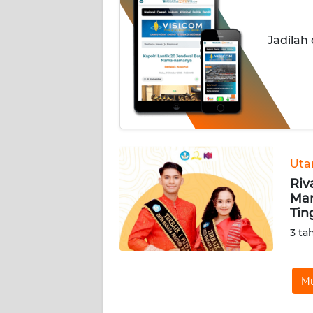
INDEKS
Jadilah
BERITA
KONTAK
KAMI
INFO
IKLAN
Ut
Riv
TENTANG
Mar
KAMI
Tin
3 ta
PEDOMAN
MEDIA
SIBER
Mu
REDAKSI