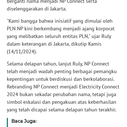
berganti nama menjadi NP Connect serta
diselenggarakan di Jakarta.
WN
BANTEN
"Kami bangga bahwa inisiatif yang dimulai oleh
PLN NP kini berkembang menjadi ajang korporat
WN
yang melibatkan seluruh entitas PLN," ujar Ruly
NTT
dalam keterangan di Jakarta, dikutip Kamis
(14/11/2024).
WN
KEPRI
Selama delapan tahun, lanjut Ruly, NP Connect
telah menjadi wadah penting berbagai pemangku
WN
kepentingan untuk berdiskusi dan berkolaborasi.
PAPUA
Rebranding NP Connect menjadi Electricity Connect
2024 bukan sekadar perubahan nama, tetapi juga
WN
PAPUA
simbol eskalasi dan pengakuan atas keberhasilan
BARAT
yang telah dicapai selama delapan tahun terakhir.
Baca Juga:
WN