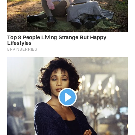
WN
INDRAMAYU
WN
KUNINGAN
WN
MAJALENGKA
WN
SUBANG
WN
SUKABUMI
WN
PURWAKARTA