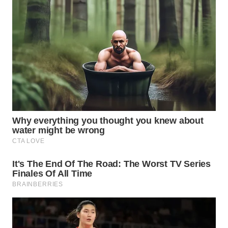
BEKASI
WN
BOGOR
WN
DEPOK
WN
TAPANULI
UTARA
WN
SAMOSIR
WN
PADANG
LAWAS