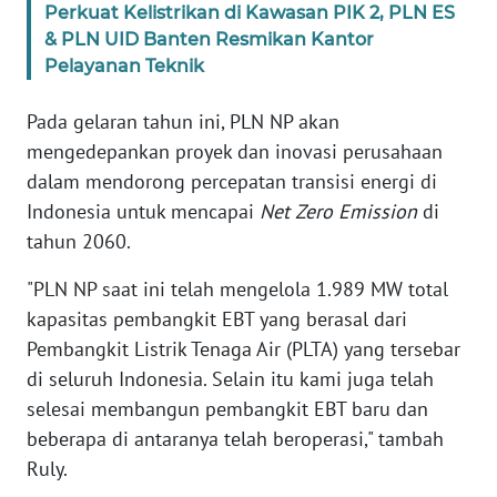
RIAU
Perkuat Kelistrikan di Kawasan PIK 2, PLN ES
& PLN UID Banten Resmikan Kantor
WN
Pelayanan Teknik
SERAMBI
Pada gelaran tahun ini, PLN NP akan
WN
mengedepankan proyek dan inovasi perusahaan
JAMBI
dalam mendorong percepatan transisi energi di
Indonesia untuk mencapai
Net Zero Emission
di
WN
tahun 2060.
SULTRA
"PLN NP saat ini telah mengelola 1.989 MW total
WN
kapasitas pembangkit EBT yang berasal dari
NTB
Pembangkit Listrik Tenaga Air (PLTA) yang tersebar
di seluruh Indonesia. Selain itu kami juga telah
WN
selesai membangun pembangkit EBT baru dan
SULTENG
beberapa di antaranya telah beroperasi," tambah
Ruly.
WN
SULBAR