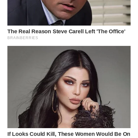
LANGKAT
WN
TAPANULI
SELATAN
WN
TANJUNG
LESUNG
WN
KARO
WN
SIMALUNGUN
WN
LABUHANBATU