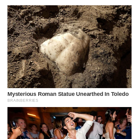
WAHANA
SPORT
WAHANA
UMKM
WAHANA
SELEB
WAHANA
PERSONA
WAHANA
OTOMOTIF
WAHANA
HEALTH