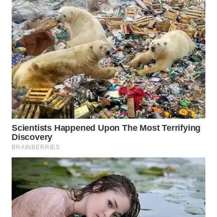
WN
NATUNA
WN
BINTAN
WN
MANDALIKA
WN
LIKUPANG
WN
LABUANBAJO
WN
BORNEO