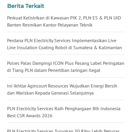
Berita Terkait
WN
Perkuat Kelistrikan di Kawasan PIK 2, PLN ES & PLN UID
KALTARA
Banten Resmikan Kantor Pelayanan Teknik
WN
Perdana PLN Electricity Services Implementasikan Live
KALSEL
Line Insulation Coating Robot di Sumatera & Kalimantan
WN
KALTIM
Polres Palas Dampingi ICON Plus Pasang Label Peringatan
di Tiang PLN dalam Penertiban Jaringan Ilegal
WN
SULSEL
Ini Ikhtiar Agincourt Resources Wujudkan Energi Bersih
dan Wariskan Kepada Generasi Selanjutnya
WN
GORONTALO
PLN Electricity Services Raih Penghargaan 8th Indonesia
Best CSR Awards 2026
WN
SULUT
PLN Electricity Services Turunkan 30 Ribu Lebih Petugas