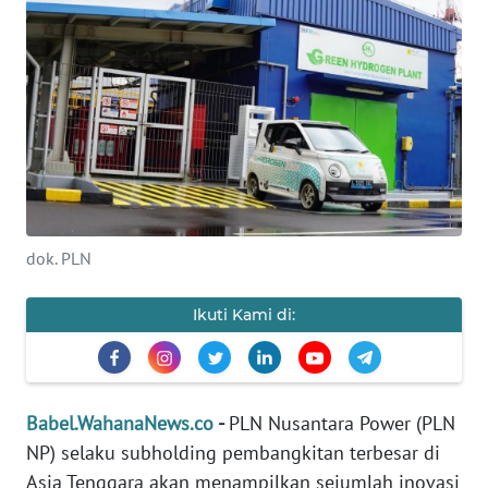
Informasi
INDEKS
BERITA
KONTAK
KAMI
INFO
dok. PLN
IKLAN
Ikuti Kami di:
TENTANG
KAMI
PEDOMAN
Babel.WahanaNews.co
-
PLN Nusantara Power (PLN
MEDIA
SIBER
NP) selaku subholding pembangkitan terbesar di
Asia Tenggara akan menampilkan sejumlah inovasi