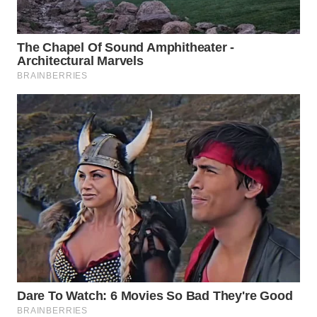
WAHANA
LISTRIK
WAHANA
TRAVEL
WAHANA
TV
WAHANANEWS
ID
WAHANANEWS
CO ID
WAHANANEWS
NET