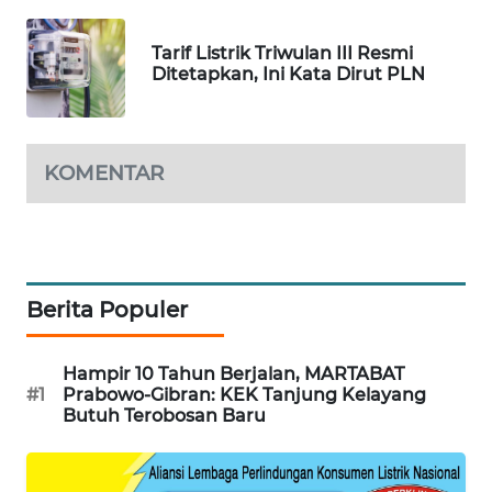
Tarif Listrik Triwulan III Resmi
SIBARAGAS
Ditetapkan, Ini Kata Dirut PLN
NEWS
METRO
SIANTAR
KOMENTAR
NEWS
METRO
MEDAN
NEWS
Berita Populer
METRO
JAKARTA
Hampir 10 Tahun Berjalan, MARTABAT
NEWS
#1
Prabowo-Gibran: KEK Tanjung Kelayang
Butuh Terobosan Baru
KRT
NEWS