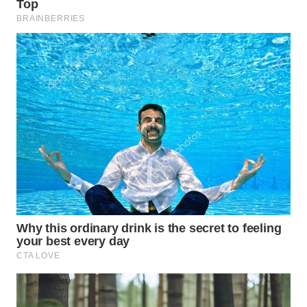
WN
TAPANULI
TENGAH
WN DELI
SERDANG
WN
TEBING
TINGGI
WN
PAKPAK
WN
KARAWANG
WN