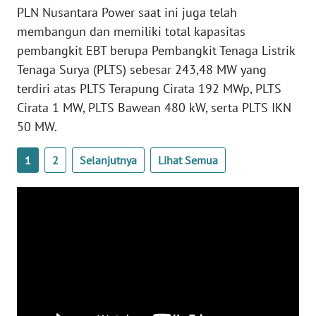
PLN Nusantara Power saat ini juga telah
membangun dan memiliki total kapasitas
WN
pembangkit EBT berupa Pembangkit Tenaga Listrik
BABEL
Tenaga Surya (PLTS) sebesar 243,48 MW yang
terdiri atas PLTS Terapung Cirata 192 MWp, PLTS
WN
SUMBAR
Cirata 1 MW, PLTS Bawean 480 kW, serta PLTS IKN
50 MW.
WN
SUMSEL
1
2
Selanjutnya
Lihat Semua
WN
BENGKULU
WN
LAMPUNG
WN
JATENG