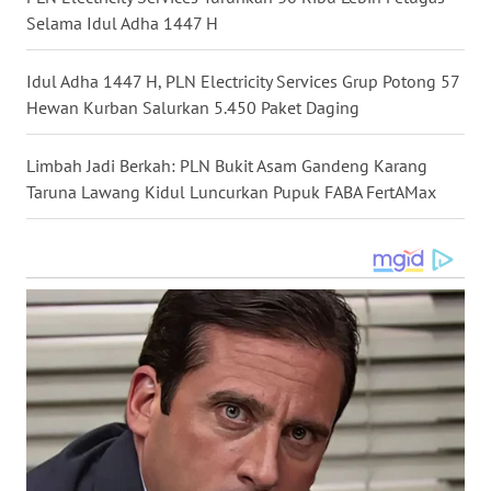
Selama Idul Adha 1447 H
WN
MALUKU
Idul Adha 1447 H, PLN Electricity Services Grup Potong 57
Hewan Kurban Salurkan 5.450 Paket Daging
WN
MALUT
Limbah Jadi Berkah: PLN Bukit Asam Gandeng Karang
Taruna Lawang Kidul Luncurkan Pupuk FABA FertAMax
WN
DAIRI
WN
DANAU
TOBA
WN
NIAS
WN