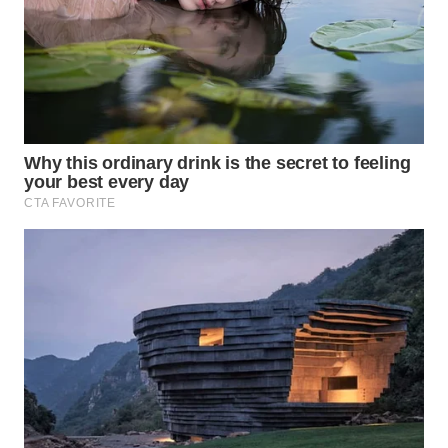
Wahana
Media
Group
WAHANA
NEWS
WAHANA
TANI
WAHANA
ADVOKAT
WAHANA
INFRASTRUKTUR
WAHANA
KONSUMEN