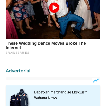
WAHANA
DESA
WISATA
LAPAK
WAHANA
Wahana
Network
KONSUMEN
Advertorial
LISTRIK
MASYARAKAT
KELISTRIKAN
Dapatkan Merchandise Eksklusif
Wahana News
WALINKI