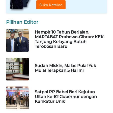
ID
Buka Katalog
MAWAKA
ID
Pilihan Editor
Hampir 10 Tahun Berjalan,
MARTABAT
MARTABAT Prabowo-Gibran: KEK
NET
Tanjung Kelayang Butuh
Terobosan Baru
PLN
WATCH
Sudah Miskin, Malas Pula! Yuk
MKLI
Mulai Terapkan 5 Hal Ini
LPKKI
Satpol PP Babel Beri Kejutan
LKKI
Ultah ke-62 Gubernur dengan
Karikatur Unik
KOPEKLIN