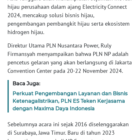
REDAKSI
hijau perusahaan dalam ajang Electricity Connect
2024, mencakup solusi bisnis hijau,
KARIR
pengembangan pembangkit hijau serta ekosistem
hidrogen hijau.
DISCLAIMER
Direktur Utama PLN Nusantara Power, Ruly
Firmansyah menyampaikan bahwa PLN NP adalah
Wahana
News
pencetus gelaran yang akan berlangsung di Jakarta
Regional
Convention Center pada 20-22 November 2024.
WN
Baca Juga:
SUMUT
Perkuat Pengembangan Layanan dan Bisnis
Ketenagalistrikan, PLN ES Teken Kerjasama
WN
dengan Maxima Daya Indonesia
JAKARTA
Sebelumnya acara ini sejak 2016 diselenggarakan
WN
di Surabaya, Jawa Timur. Baru di tahun 2023
JABAR