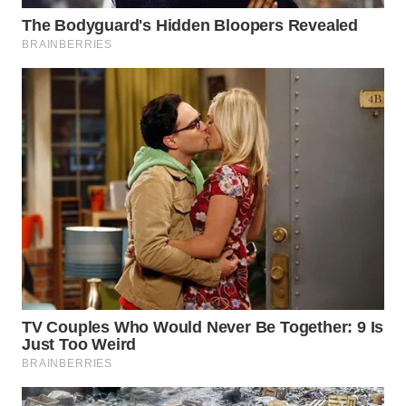
WN
PRIANGAN
TIMUR
WN
SEMARANG
WN
SOLO
WN
BOROBUDUR
WN
MADURA
WN
SURABAYA