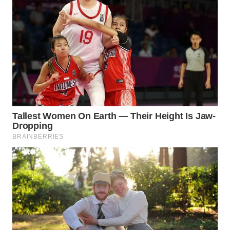
WN
SUMEDANG
WN
CIANJUR
WN
KEPULAUAN
SERIBU
WN
TANGERANG
WN
BINJAI
WN
CIREBON