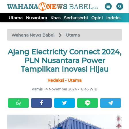
Utama
Nusantara
Khas
Serba-serbi
Opini
Indeks
WAHANA
Tutup
TV
Wahana News Babel
Utama
Ajang Electricity Connect 2024,
UTAMA
PLN Nusantara Power
NUSANTARA
Tampilkan Inovasi Hijau
Redaksi - Utama
KHAS
Kamis, 14 November 2024 - 18:45 WIB
SERBA-
SERBI
OPINI