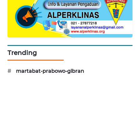
KARING
NEWS
JURNAL
MARITIM
Trending
HUMBANG
NEWS
#
martabat-prabowo-gibran
GARONGGANG
NEWS
FISUELRI
ID
ENERGI
NEWS