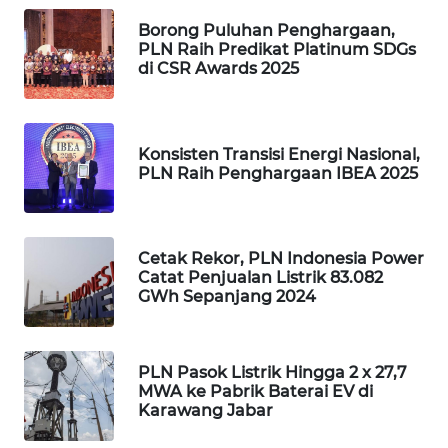
Borong Puluhan Penghargaan,
PORTAL
PLN Raih Predikat Platinum SDGs
KONSUMEN
di CSR Awards 2025
FORWAMKI
Konsisten Transisi Energi Nasional,
ALPERKLINAS
PLN Raih Penghargaan IBEA 2025
FORJASIDA
Cetak Rekor, PLN Indonesia Power
TAMBANG
Catat Penjualan Listrik 83.082
NEWS
GWh Sepanjang 2024
SITUNGIR
NEWS
PLN Pasok Listrik Hingga 2 x 27,7
MWA ke Pabrik Baterai EV di
Karawang Jabar
SIDIKALANG
NEWS