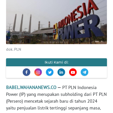
Informasi
INDEKS
BERITA
KONTAK
KAMI
dok. PLN
INFO
IKLAN
Ikuti Kami di:
TENTANG
KAMI
BABEL.WAHANANEWS.CO
—
PT PLN Indonesia
PEDOMAN
Power (IP) yang merupakan subholding dari PT PLN
MEDIA
(Persero) mencetak sejarah baru di tahun 2024
SIBER
yaitu penjualan listrik tertinggi sepanjang masa,