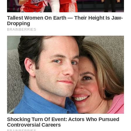
WAHANA
LISTRIK
WAHANA
TRAVEL
WAHANA
TV
WAHANANEWS
ID
WAHANANEWS
CO ID
WAHANANEWS
NET