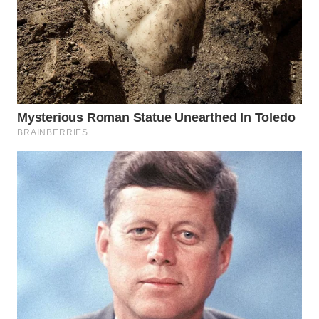
WN
MALUKU
WN
MALUT
WN
DAIRI
WN
DANAU
TOBA
WN
NIAS
WN