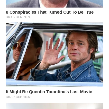
LANGKAT
WN
TAPANULI
SELATAN
WN
TANJUNG
LESUNG
WN
KARO
WN
SIMALUNGUN
WN
LABUHANBATU