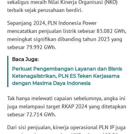
sekaligus meraih Nilai Kinerja Organisasi (NKO)
REDAKSI
terbaik sejak perusahaan berdiri.
KARIR
Sepanjang 2024, PLN Indonesia Power
mencatatkan penjualan listrik sebesar 83.082 GWh,
DISCLAIMER
meningkat signifikan dibanding tahun 2023 yang
sebesar 79.992 GWh.
Wahana
News
Baca Juga:
Regional
Perkuat Pengembangan Layanan dan Bisnis
Ketenagalistrikan, PLN ES Teken Kerjasama
WN
dengan Maxima Daya Indonesia
SUMUT
Tak hanya melewati capaian sebelumnya, angka ini
WN
juga melampaui target RKAP 2024 yang ditetapkan
JAKARTA
sebesar 72.714 GWh.
WN
Dari sisi penjualan, kinerja operasional PLN IP juga
JABAR