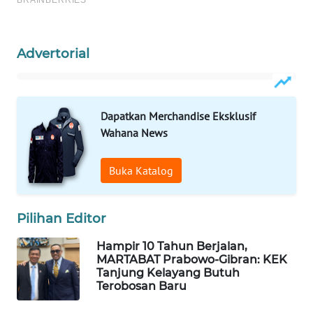
WAHANA
SPORT
Advertorial
WAHANA
UMKM
Dapatkan Merchandise Eksklusif
Wahana News
WAHANA
SELEB
Buka Katalog
WAHANA
PERSONA
Pilihan Editor
WAHANA
Hampir 10 Tahun Berjalan,
OTOMOTIF
MARTABAT Prabowo-Gibran: KEK
Tanjung Kelayang Butuh
Terobosan Baru
WAHANA
HEALTH