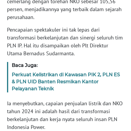
cemerlang dengan torehan NKO sebesar 105,56
persen, menjadikannya yang terbaik dalam sejarah
WN
perusahaan.
BANTEN
Pencapaian spektakuler ini tak lepas dari
WN
transformasi berkelanjutan dan sinergi seluruh tim
NTT
PLN IP. Hal itu disampaikan oleh Plt Direktur
Utama Bernadus Sudarmanta.
WN
KEPRI
Baca Juga:
Perkuat Kelistrikan di Kawasan PIK 2, PLN ES
WN
& PLN UID Banten Resmikan Kantor
PAPUA
Pelayanan Teknik
WN
Ia menyebutkan, capaian penjualan listrik dan NKO
PAPUA
BARAT
tahun 2024 ini adalah hasil dari transformasi
berkelanjutan dan kerja nyata seluruh insan PLN
WN
Indonesia Power.