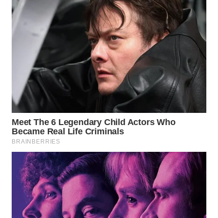
BEKASI
WN
BOGOR
WN
DEPOK
WN
TAPANULI
UTARA
WN
SAMOSIR
WN
PADANG
LAWAS