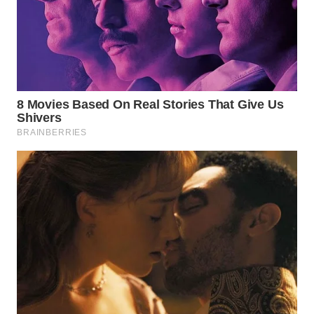
WN
SUMEDANG
WN
CIANJUR
WN
KEPULAUAN
SERIBU
WN
TANGERANG
WN
BINJAI
WN
CIREBON