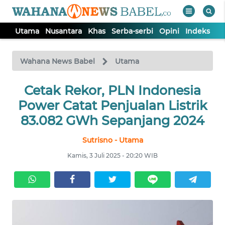
Utama
Nusantara
Khas
Serba-serbi
Opini
Indeks
WAHANA
Tutup
TV
Wahana News Babel
Utama
Cetak Rekor, PLN Indonesia
UTAMA
Power Catat Penjualan Listrik
NUSANTARA
83.082 GWh Sepanjang 2024
Sutrisno - Utama
KHAS
Kamis, 3 Juli 2025 - 20:20 WIB
SERBA-
SERBI
OPINI