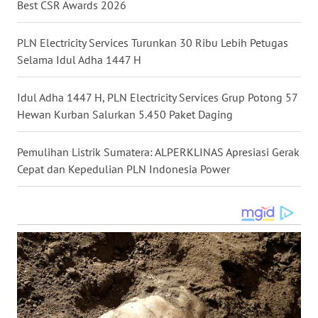
Best CSR Awards 2026
WN
PLN Electricity Services Turunkan 30 Ribu Lebih Petugas
KALTARA
Selama Idul Adha 1447 H
WN
Idul Adha 1447 H, PLN Electricity Services Grup Potong 57
KALSEL
Hewan Kurban Salurkan 5.450 Paket Daging
WN
KALTIM
Pemulihan Listrik Sumatera: ALPERKLINAS Apresiasi Gerak
Cepat dan Kepedulian PLN Indonesia Power
WN
SULSEL
WN
GORONTALO
WN
SULUT