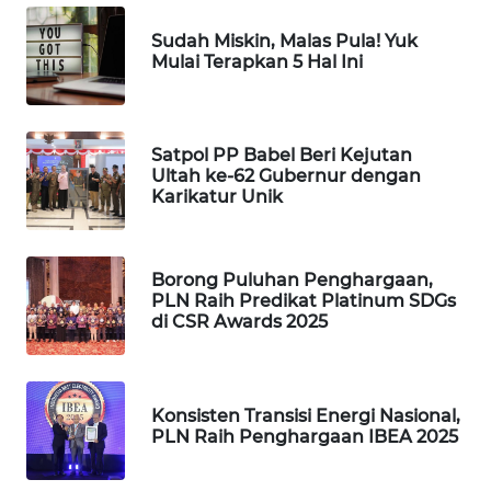
Sudah Miskin, Malas Pula! Yuk
WAHANA
Mulai Terapkan 5 Hal Ini
DESA
WISATA
LAPAK
Satpol PP Babel Beri Kejutan
WAHANA
Ultah ke-62 Gubernur dengan
Karikatur Unik
Wahana
Network
Borong Puluhan Penghargaan,
PLN Raih Predikat Platinum SDGs
KONSUMEN
di CSR Awards 2025
LISTRIK
MASYARAKAT
KELISTRIKAN
Konsisten Transisi Energi Nasional,
PLN Raih Penghargaan IBEA 2025
WALINKI