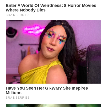
WN
PRIANGAN
TIMUR
WN
SEMARANG
WN
SOLO
WN
BOROBUDUR
WN
MADURA
WN
SURABAYA