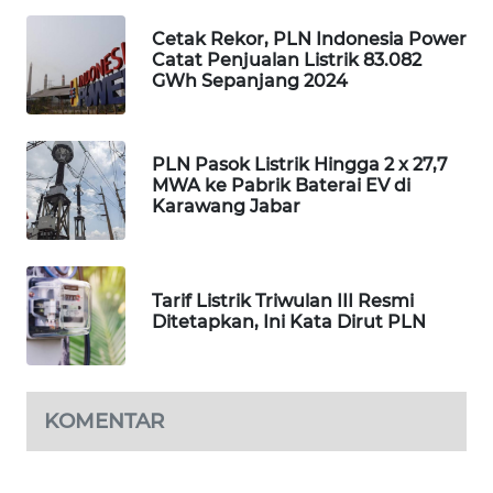
ID
Cetak Rekor, PLN Indonesia Power
Catat Penjualan Listrik 83.082
MAWAKA
GWh Sepanjang 2024
ID
MARTABAT
PLN Pasok Listrik Hingga 2 x 27,7
NET
MWA ke Pabrik Baterai EV di
Karawang Jabar
PLN
WATCH
Tarif Listrik Triwulan III Resmi
MKLI
Ditetapkan, Ini Kata Dirut PLN
LPKKI
KOMENTAR
LKKI
KOPEKLIN