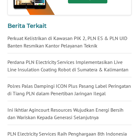
WN
NUSANTARA
Berita Terkait
WN
Perkuat Kelistrikan di Kawasan PIK 2, PLN ES & PLN UID
JOGJA
Banten Resmikan Kantor Pelayanan Teknik
WN
Perdana PLN Electricity Services Implementasikan Live
JATIM
Line Insulation Coating Robot di Sumatera & Kalimantan
WN
Polres Palas Dampingi ICON Plus Pasang Label Peringatan
BALI
di Tiang PLN dalam Penertiban Jaringan Ilegal
WN
Ini Ikhtiar Agincourt Resources Wujudkan Energi Bersih
KALBAR
dan Wariskan Kepada Generasi Selanjutnya
WN
PLN Electricity Services Raih Penghargaan 8th Indonesia
KALTENG