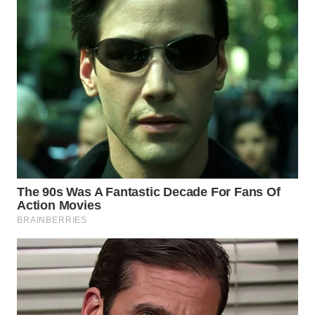
WN
NATUNA
WN
BINTAN
WN
MANDALIKA
WN
LIKUPANG
WN
LABUANBAJO
WN
BORNEO