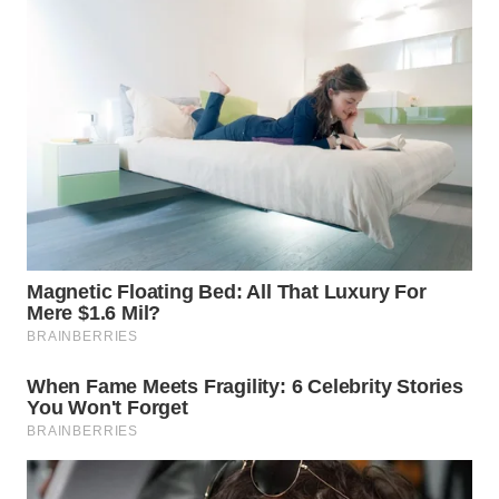
WN
TAPANULI
TENGAH
WN DELI
SERDANG
WN
TEBING
TINGGI
WN
PAKPAK
WN
KARAWANG
WN