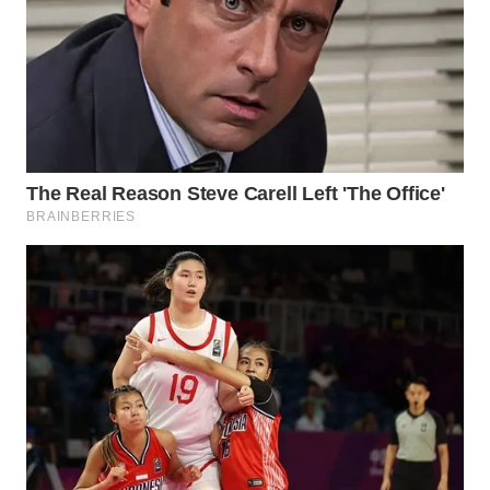
Wahana
Media
Group
WAHANA
NEWS
WAHANA
TANI
WAHANA
ADVOKAT
WAHANA
INFRASTRUKTUR
WAHANA
KONSUMEN