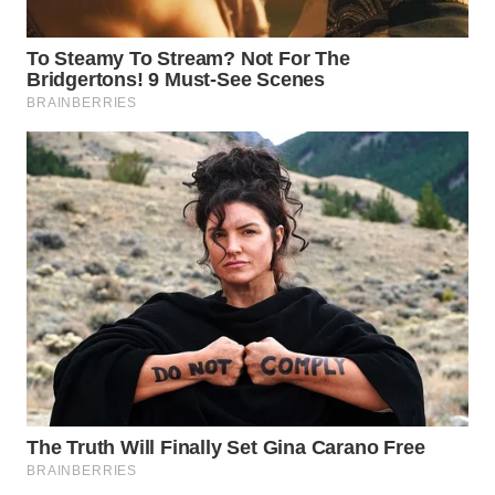
WN
INDRAMAYU
WN
KUNINGAN
WN
MAJALENGKA
WN
SUBANG
WN
SUKABUMI
WN
PURWAKARTA