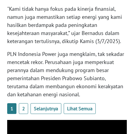
RIAU
"Kami tidak hanya fokus pada kinerja finansial,
namun juga memastikan setiap energi yang kami
WN
SERAMBI
hasilkan berdampak pada peningkatan
kesejahteraan masyarakat,” ujar Bernadus dalam
WN
keterangan tertulisnya, dikutip Kamis (3/7/2025).
JAMBI
PLN Indonesia Power juga mengklaim, tak sekadar
WN
mencetak rekor. Perusahaan juga memperkuat
SULTRA
perannya dalam mendukung program besar
pemerintahan Presiden Prabowo Subianto,
WN
terutama dalam membangun ekonomi kerakyatan
NTB
dan ketahanan energi nasional.
WN
1
2
Selanjutnya
Lihat Semua
SULTENG
WN
SULBAR