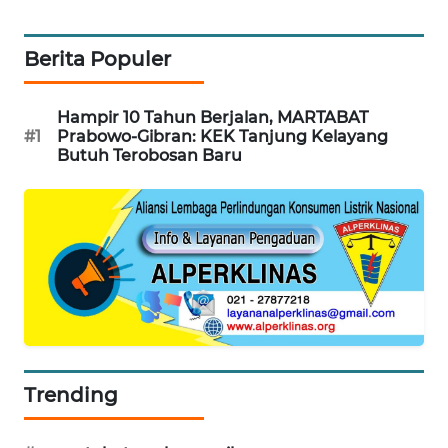
PORTAL
Berita Populer
KONSUMEN
FORWAMKI
Hampir 10 Tahun Berjalan, MARTABAT
#1
Prabowo-Gibran: KEK Tanjung Kelayang
Butuh Terobosan Baru
ALPERKLINAS
FORJASIDA
TAMBANG
NEWS
SITUNGIR
NEWS
Trending
SIDIKALANG
NEWS