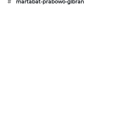
#
martabat-prabowo-gibran
SIBARAGAS
NEWS
METRO
SIANTAR
NEWS
METRO
MEDAN
NEWS
METRO
JAKARTA
NEWS
KRT
NEWS