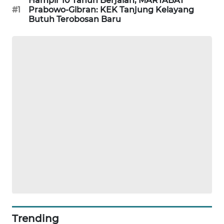
Hampir 10 Tahun Berjalan, MARTABAT
ID
#1
Prabowo-Gibran: KEK Tanjung Kelayang
Butuh Terobosan Baru
MAWAKA
ID
MARTABAT
NET
PLN
WATCH
MKLI
LPKKI
LKKI
Trending
KOPEKLIN