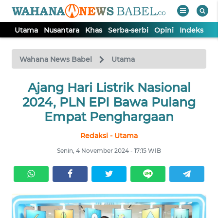
Utama
Nusantara
Khas
Serba-serbi
Opini
Indeks
WAHANA
Tutup
TV
Wahana News Babel
Utama
Ajang Hari Listrik Nasional
UTAMA
2024, PLN EPI Bawa Pulang
NUSANTARA
Empat Penghargaan
Redaksi - Utama
KHAS
Senin, 4 November 2024 - 17:15 WIB
SERBA-
SERBI
OPINI