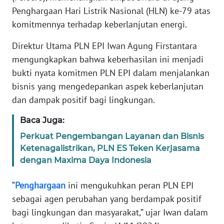
REDAKSI
Penghargaan Hari Listrik Nasional (HLN) ke-79 atas
komitmennya terhadap keberlanjutan energi.
KARIR
Direktur Utama PLN EPI Iwan Agung Firstantara
mengungkapkan bahwa keberhasilan ini menjadi
DISCLAIMER
bukti nyata komitmen PLN EPI dalam menjalankan
bisnis yang mengedepankan aspek keberlanjutan
Wahana
News
dan dampak positif bagi lingkungan.
Regional
Baca Juga:
WN
Perkuat Pengembangan Layanan dan Bisnis
SUMUT
Ketenagalistrikan, PLN ES Teken Kerjasama
dengan Maxima Daya Indonesia
WN
JAKARTA
“
Penghargaan
ini mengukuhkan peran PLN EPI
sebagai agen perubahan yang berdampak positif
WN
bagi lingkungan dan masyarakat,” ujar Iwan dalam
JABAR