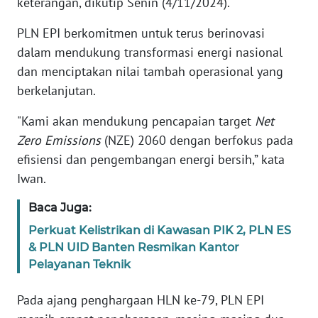
keterangan, dikutip Senin (4/11/2024).
WN
PLN EPI berkomitmen untuk terus berinovasi
BANTEN
dalam mendukung transformasi energi nasional
dan menciptakan nilai tambah operasional yang
WN
berkelanjutan.
NTT
"Kami akan mendukung pencapaian target
Net
WN
Zero Emissions
(NZE) 2060 dengan berfokus pada
KEPRI
efisiensi dan pengembangan energi bersih,” kata
Iwan.
WN
PAPUA
Baca Juga:
Perkuat Kelistrikan di Kawasan PIK 2, PLN ES
WN
& PLN UID Banten Resmikan Kantor
PAPUA
Pelayanan Teknik
BARAT
Pada ajang penghargaan HLN ke-79, PLN EPI
WN