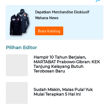
Dapatkan Merchandise Eksklusif
WAHANA
LISTRIK
Wahana News
WAHANA
Buka Katalog
TRAVEL
Pilihan Editor
WAHANA
TV
Hampir 10 Tahun Berjalan,
MARTABAT Prabowo-Gibran: KEK
WAHANANEWS
Tanjung Kelayang Butuh
Terobosan Baru
ID
WAHANANEWS
CO ID
Sudah Miskin, Malas Pula! Yuk
Mulai Terapkan 5 Hal Ini
WAHANANEWS
NET