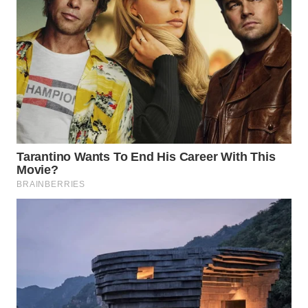
LANGKAT
WN
TAPANULI
SELATAN
WN
TANJUNG
LESUNG
WN
KARO
WN
SIMALUNGUN
WN
LABUHANBATU