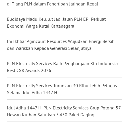
di Tiang PLN dalam Penertiban Jaringan Ilegal
WN
KALTARA
Budidaya Madu Kelulut Jadi Jalan PLN EPI Perkuat
Ekonomi Warga Kutai Kartanegara
WN
KALSEL
Ini Ikhtiar Agincourt Resources Wujudkan Energi Bersih
dan Wariskan Kepada Generasi Selanjutnya
WN
KALTIM
PLN Electricity Services Raih Penghargaan 8th Indonesia
Best CSR Awards 2026
WN
SULSEL
PLN Electricity Services Turunkan 30 Ribu Lebih Petugas
Selama Idul Adha 1447 H
WN
GORONTALO
Idul Adha 1447 H, PLN Electricity Services Grup Potong 57
Hewan Kurban Salurkan 5.450 Paket Daging
WN
SULUT