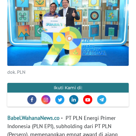
Informasi
INDEKS
BERITA
KONTAK
KAMI
INFO
dok. PLN
IKLAN
Ikuti Kami di:
TENTANG
KAMI
PEDOMAN
Babel.WahanaNews.co
-
PT PLN Energi Primer
MEDIA
SIBER
Indonesia (PLN EPI), subholding dari PT PLN
(Persero), memenangkan empat award di ajang