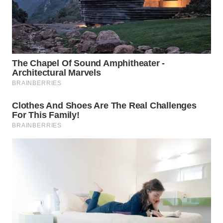
WN
TAPANULI
TENGAH
WN DELI
SERDANG
WN
TEBING
TINGGI
WN
PAKPAK
WN
KARAWANG
WN