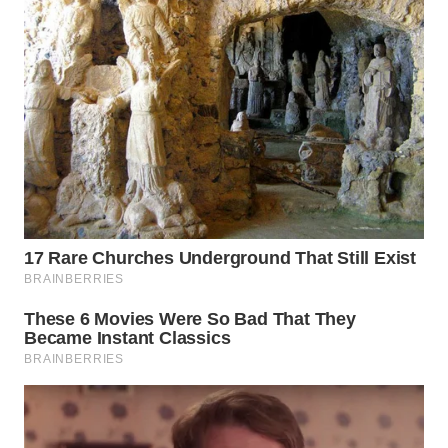
WN
PRIANGAN
TIMUR
WN
SEMARANG
WN
SOLO
WN
BOROBUDUR
WN
MADURA
WN
SURABAYA