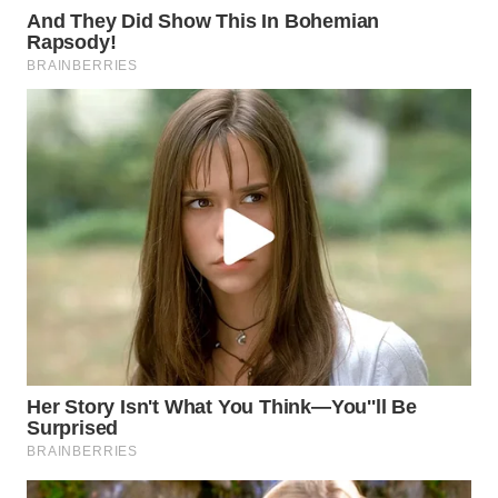
WN
SUMEDANG
WN
CIANJUR
WN
KEPULAUAN
SERIBU
WN
TANGERANG
WN
BINJAI
WN
CIREBON