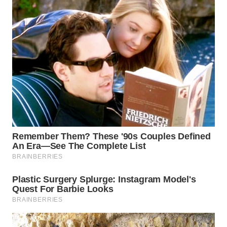
WN
INDRAMAYU
WN
KUNINGAN
WN
MAJALENGKA
WN
SUBANG
WN
SUKABUMI
WN
PURWAKARTA