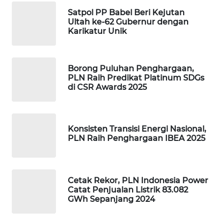
Satpol PP Babel Beri Kejutan
Ultah ke-62 Gubernur dengan
WAHANA
Karikatur Unik
SPORT
WAHANA
Borong Puluhan Penghargaan,
UMKM
PLN Raih Predikat Platinum SDGs
di CSR Awards 2025
WAHANA
SELEB
Konsisten Transisi Energi Nasional,
WAHANA
PLN Raih Penghargaan IBEA 2025
PERSONA
WAHANA
OTOMOTIF
Cetak Rekor, PLN Indonesia Power
Catat Penjualan Listrik 83.082
GWh Sepanjang 2024
WAHANA
HEALTH