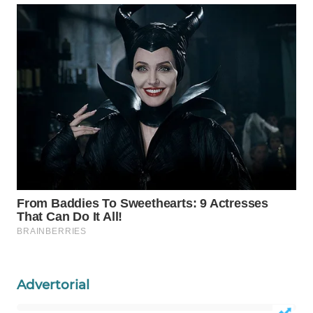
Wahana
Media
Group
WAHANA
NEWS
WAHANA
TANI
WAHANA
ADVOKAT
WAHANA
INFRASTRUKTUR
Advertorial
WAHANA
KONSUMEN