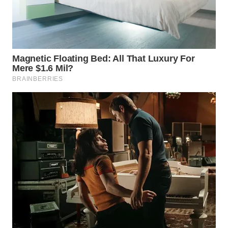
BEKASI
WN
BOGOR
WN
DEPOK
WN
TAPANULI
UTARA
WN
SAMOSIR
WN
PADANG
LAWAS