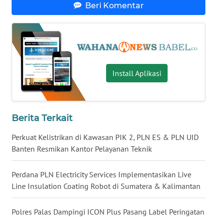
Beri Komentar
WN
NUSANTARA
WN
JOGJA
Install Aplikasi
WN
JATIM
Berita Terkait
WN
Perkuat Kelistrikan di Kawasan PIK 2, PLN ES & PLN UID
BALI
Banten Resmikan Kantor Pelayanan Teknik
WN
Perdana PLN Electricity Services Implementasikan Live
KALBAR
Line Insulation Coating Robot di Sumatera & Kalimantan
WN
Polres Palas Dampingi ICON Plus Pasang Label Peringatan
KALTENG