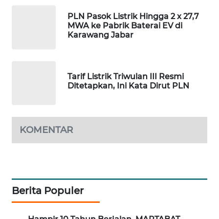
PLN Pasok Listrik Hingga 2 x 27,7
WAHANA
MWA ke Pabrik Baterai EV di
DESA
Karawang Jabar
WISATA
LAPAK
Tarif Listrik Triwulan III Resmi
WAHANA
Ditetapkan, Ini Kata Dirut PLN
Wahana
Network
KOMENTAR
KONSUMEN
LISTRIK
MASYARAKAT
KELISTRIKAN
Berita Populer
WALINKI