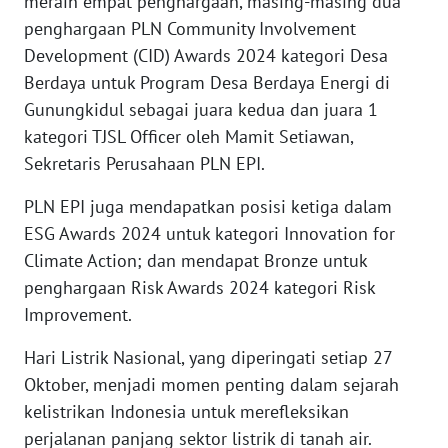
meraih empat penghargaan, masing-masing dua
RIAU
penghargaan PLN Community Involvement
Development (CID) Awards 2024 kategori Desa
WN
SERAMBI
Berdaya untuk Program Desa Berdaya Energi di
Gunungkidul sebagai juara kedua dan juara 1
WN
kategori TJSL Officer oleh Mamit Setiawan,
JAMBI
Sekretaris Perusahaan PLN EPI.
WN
PLN EPI juga mendapatkan posisi ketiga dalam
SULTRA
ESG Awards 2024 untuk kategori Innovation for
Climate Action; dan mendapat Bronze untuk
WN
penghargaan Risk Awards 2024 kategori Risk
NTB
Improvement.
WN
Hari Listrik Nasional, yang diperingati setiap 27
SULTENG
Oktober, menjadi momen penting dalam sejarah
kelistrikan Indonesia untuk merefleksikan
WN
perjalanan panjang sektor listrik di tanah air.
SULBAR