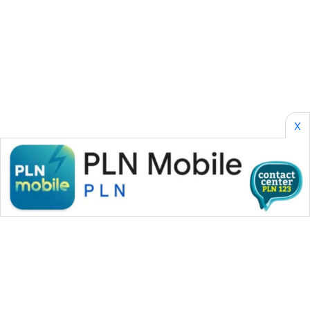
SONYA
ASA
NEWS
X