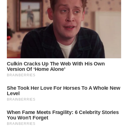
WN
NATUNA
WN
BINTAN
WN
MANDALIKA
WN
LIKUPANG
WN
LABUANBAJO
WN
BORNEO