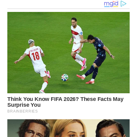
WN
MALUKU
WN
MALUT
WN
DAIRI
WN
DANAU
TOBA
WN
NIAS
WN