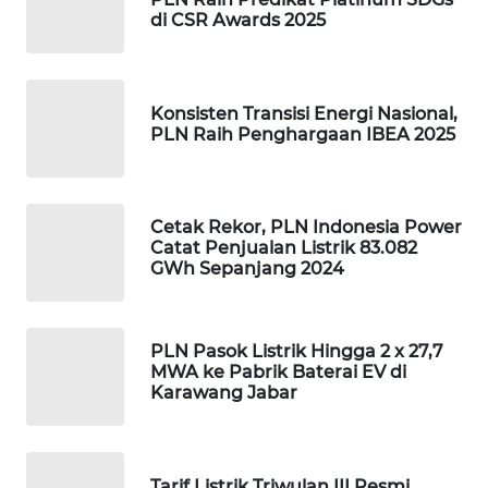
di CSR Awards 2025
WAHANA
DESA
WISATA
Konsisten Transisi Energi Nasional,
PLN Raih Penghargaan IBEA 2025
LAPAK
WAHANA
Cetak Rekor, PLN Indonesia Power
Wahana
Catat Penjualan Listrik 83.082
Network
GWh Sepanjang 2024
KONSUMEN
LISTRIK
PLN Pasok Listrik Hingga 2 x 27,7
MWA ke Pabrik Baterai EV di
MASYARAKAT
Karawang Jabar
KELISTRIKAN
WALINKI
Tarif Listrik Triwulan III Resmi