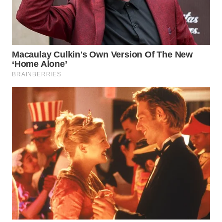
WN
INDRAMAYU
WN
KUNINGAN
WN
MAJALENGKA
WN
SUBANG
WN
SUKABUMI
WN
PURWAKARTA