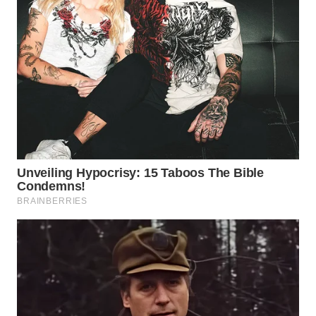
WN
NATUNA
WN
BINTAN
WN
MANDALIKA
WN
LIKUPANG
WN
LABUANBAJO
WN
BORNEO