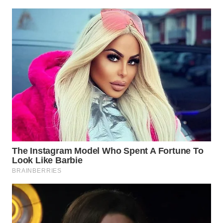
BEKASI
WN
BOGOR
WN
DEPOK
WN
TAPANULI
UTARA
WN
SAMOSIR
WN
PADANG
LAWAS