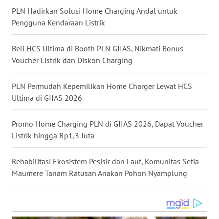
PLN Hadirkan Solusi Home Charging Andal untuk
Pengguna Kendaraan Listrik
WN
NUSANTARA
Beli HCS Ultima di Booth PLN GIIAS, Nikmati Bonus
WN
Voucher Listrik dan Diskon Charging
JOGJA
PLN Permudah Kepemilikan Home Charger Lewat HCS
WN
Ultima di GIIAS 2026
JATIM
Promo Home Charging PLN di GIIAS 2026, Dapat Voucher
WN
Listrik hingga Rp1,3 Juta
BALI
Rehabilitasi Ekosistem Pesisir dan Laut, Komunitas Setia
WN
Maumere Tanam Ratusan Anakan Pohon Nyamplung
KALBAR
WN
KALTENG