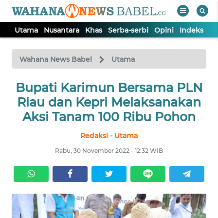
Utama
Nusantara
Khas
Serba-serbi
Opini
Indeks
WAHANA
Tutup
TV
Wahana News Babel
Utama
Bupati Karimun Bersama PLN
UTAMA
Riau dan Kepri Melaksanakan
NUSANTARA
Aksi Tanam 100 Ribu Pohon
Redaksi - Utama
KHAS
Rabu, 30 November 2022 - 12:32 WIB
SERBA-
SERBI
OPINI