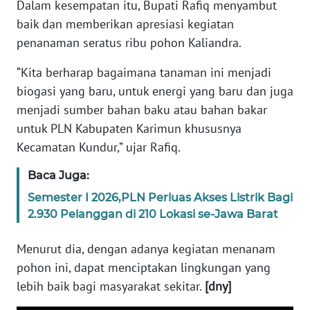
Dalam kesempatan itu, Bupati Rafiq menyambut
baik dan memberikan apresiasi kegiatan
WN
BANTEN
penanaman seratus ribu pohon Kaliandra.
“Kita berharap bagaimana tanaman ini menjadi
WN
biogasi yang baru, untuk energi yang baru dan juga
NTT
menjadi sumber bahan baku atau bahan bakar
untuk PLN Kabupaten Karimun khususnya
WN
KEPRI
Kecamatan Kundur,” ujar Rafiq.
Baca Juga:
WN
PAPUA
Semester I 2026,PLN Perluas Akses Listrik Bagi
2.930 Pelanggan di 210 Lokasi se-Jawa Barat
WN
PAPUA
Menurut dia, dengan adanya kegiatan menanam
BARAT
pohon ini, dapat menciptakan lingkungan yang
lebih baik bagi masyarakat sekitar.
[dny]
WN