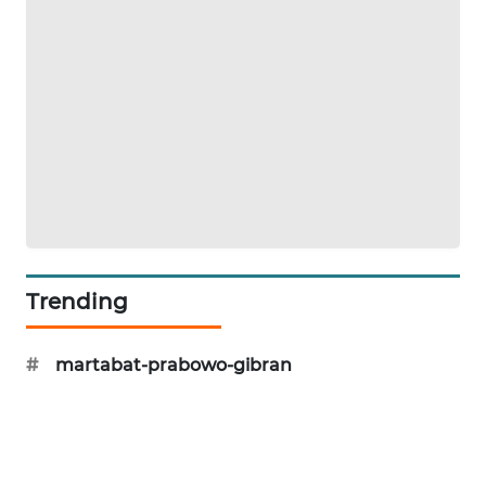
PORTAL
KONSUMEN
FORWAMKI
ALPERKLINAS
FORJASIDA
TAMBANG
Trending
NEWS
#
martabat-prabowo-gibran
SITUNGIR
NEWS
SIDIKALANG
NEWS