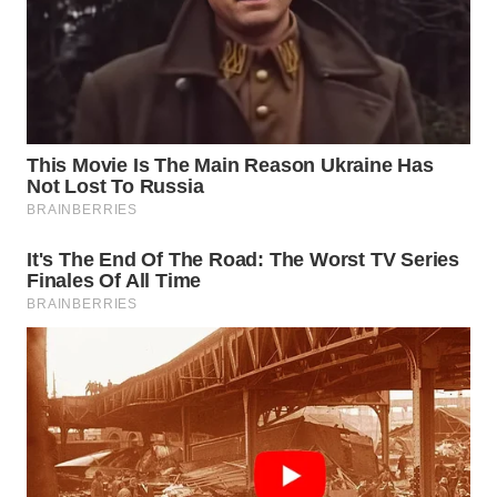
Wahana
Media
Group
WAHANA
NEWS
WAHANA
TANI
WAHANA
ADVOKAT
WAHANA
INFRASTRUKTUR
WAHANA
KONSUMEN