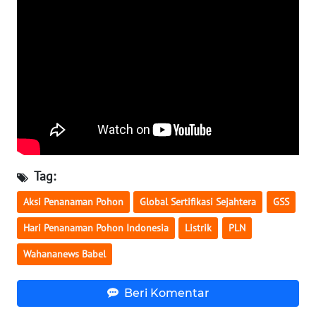
RIAU
WN
SERAMBI
WN
JAMBI
WN
SULTRA
Tag:
WN
Aksi Penanaman Pohon
Global Sertifikasi Sejahtera
GSS
NTB
Hari Penanaman Pohon Indonesia
Listrik
PLN
WN
Wahananews Babel
SULTENG
Beri Komentar
WN
SULBAR