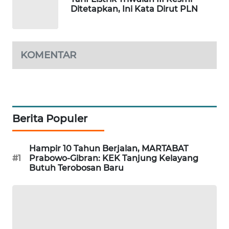
ID
Ditetapkan, Ini Kata Dirut PLN
MAWAKA
ID
KOMENTAR
MARTABAT
NET
PLN
WATCH
Berita Populer
MKLI
Hampir 10 Tahun Berjalan, MARTABAT
#1
Prabowo-Gibran: KEK Tanjung Kelayang
Butuh Terobosan Baru
LPKKI
LKKI
KOPEKLIN