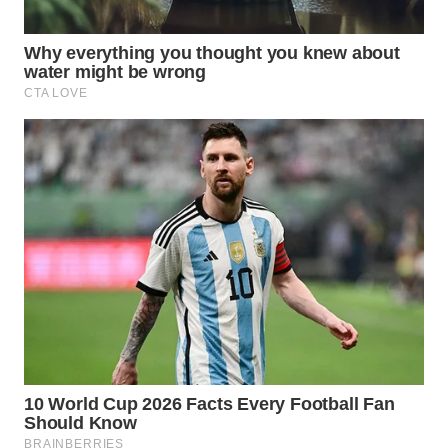
WN
TAPANULI
TENGAH
WN DELI
SERDANG
WN
TEBING
TINGGI
WN
PAKPAK
WN
KARAWANG
WN