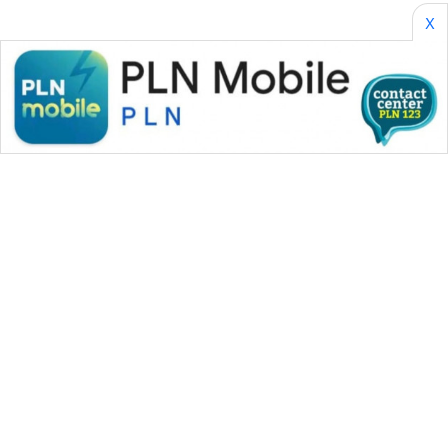
X
WAHANA MEDIA GROUP
|
|
|
WAHANA NEWS co
WAHANA TANI
WAHANA ADVOKAT
|
|
WAHANA INFRASTRUKTUR
WAHANA KONSUMEN