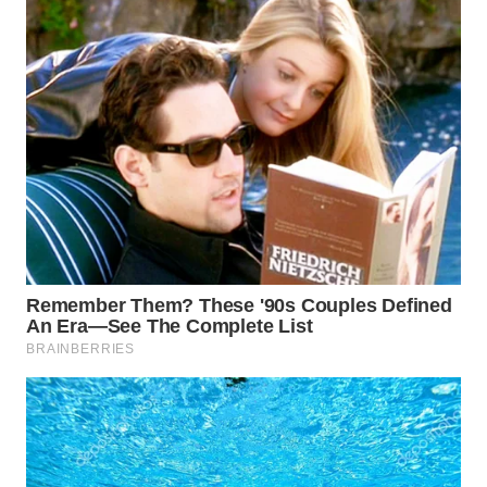
WN
KALTARA
WN
KALSEL
WN
KALTIM
WN
SULSEL
WN
GORONTALO
WN
SULUT