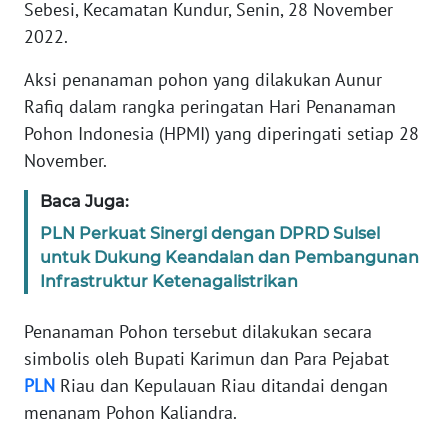
Sebesi, Kecamatan Kundur, Senin, 28 November
REDAKSI
2022.
KARIR
Aksi penanaman pohon yang dilakukan Aunur
Rafiq dalam rangka peringatan Hari Penanaman
DISCLAIMER
Pohon Indonesia (HPMI) yang diperingati setiap 28
November.
Wahana
News
Baca Juga:
Regional
PLN Perkuat Sinergi dengan DPRD Sulsel
untuk Dukung Keandalan dan Pembangunan
WN
Infrastruktur Ketenagalistrikan
SUMUT
Penanaman Pohon tersebut dilakukan secara
WN
simbolis oleh Bupati Karimun dan Para Pejabat
JAKARTA
PLN
Riau dan Kepulauan Riau ditandai dengan
menanam Pohon Kaliandra.
WN
JABAR