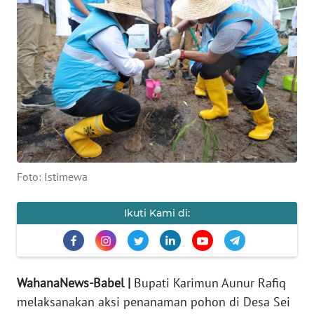
Informasi
INDEKS
BERITA
KONTAK
KAMI
INFO
IKLAN
Foto: Istimewa
TENTANG
Ikuti Kami di:
KAMI
PEDOMAN
MEDIA
WahanaNews-Babel |
Bupati Karimun Aunur Rafiq
SIBER
melaksanakan aksi penanaman pohon di Desa Sei