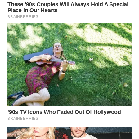
WN
PRIANGAN
TIMUR
WN
SEMARANG
WN
SOLO
WN
BOROBUDUR
WN
MADURA
WN
SURABAYA