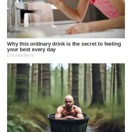
LANGKAT
WN
TAPANULI
SELATAN
WN
TANJUNG
LESUNG
WN
KARO
WN
SIMALUNGUN
WN
LABUHANBATU