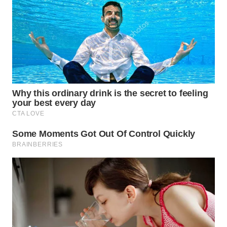
WN
MALUKU
WN
MALUT
WN
DAIRI
WN
DANAU
TOBA
WN
NIAS
WN