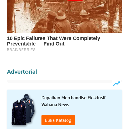
WAHANA
LISTRIK
WAHANA
TRAVEL
WAHANA
TV
Advertorial
WAHANANEWS
ID
Dapatkan Merchandise Eksklusif
WAHANANEWS
Wahana News
CO ID
Buka Katalog
WAHANANEWS
NET