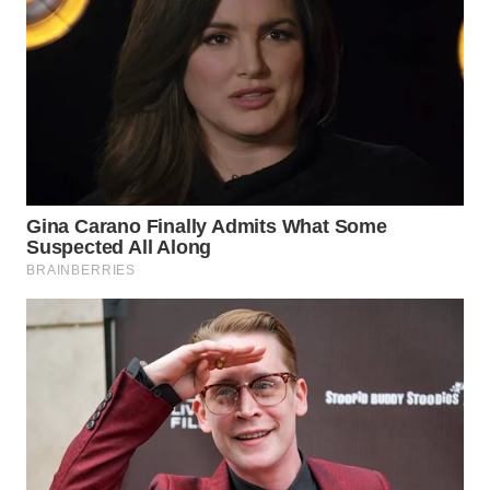
WN
SUMEDANG
WN
CIANJUR
WN
KEPULAUAN
SERIBU
WN
TANGERANG
WN
BINJAI
WN
CIREBON