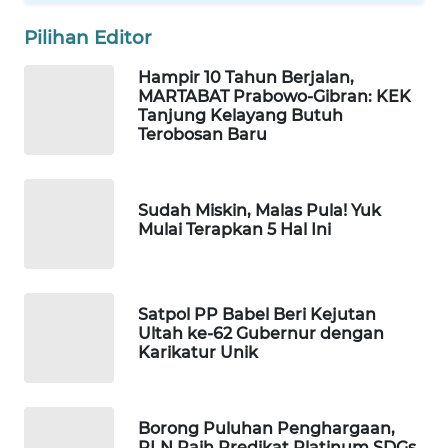
Pilihan Editor
WAHANA
SPORT
Hampir 10 Tahun Berjalan,
MARTABAT Prabowo-Gibran: KEK
Tanjung Kelayang Butuh
WAHANA
Terobosan Baru
UMKM
WAHANA
Sudah Miskin, Malas Pula! Yuk
SELEB
Mulai Terapkan 5 Hal Ini
WAHANA
PERSONA
Satpol PP Babel Beri Kejutan
Ultah ke-62 Gubernur dengan
WAHANA
Karikatur Unik
OTOMOTIF
WAHANA
Borong Puluhan Penghargaan,
HEALTH
PLN Raih Predikat Platinum SDGs