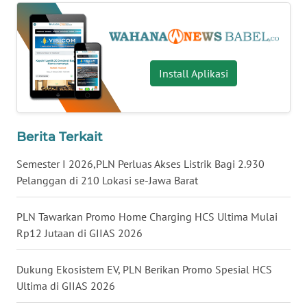
WN
BABEL
Install Aplikasi
WN
SUMBAR
Berita Terkait
WN
SUMSEL
Semester I 2026,PLN Perluas Akses Listrik Bagi 2.930
Pelanggan di 210 Lokasi se-Jawa Barat
WN
BENGKULU
PLN Tawarkan Promo Home Charging HCS Ultima Mulai
Rp12 Jutaan di GIIAS 2026
WN
LAMPUNG
Dukung Ekosistem EV, PLN Berikan Promo Spesial HCS
Ultima di GIIAS 2026
WN
JATENG