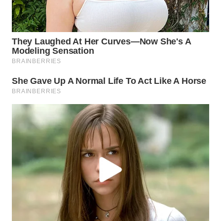
WN
TAPANULI
TENGAH
WN DELI
SERDANG
WN
TEBING
TINGGI
WN
PAKPAK
WN
KARAWANG
WN