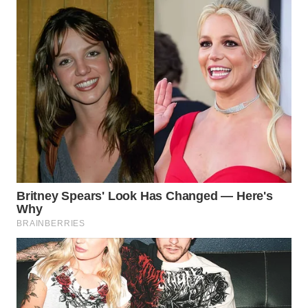
WN
SUMEDANG
WN
CIANJUR
WN
KEPULAUAN
SERIBU
WN
TANGERANG
WN
BINJAI
WN
CIREBON