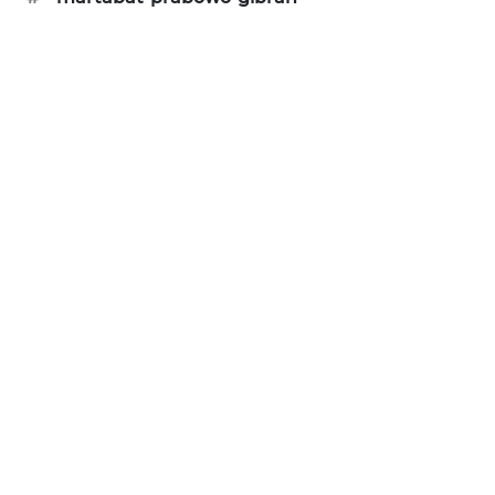
CILEUNGSI
NEWS
BERKAT
NEWS
BERAMPU
NEWS
ANUGERAH
NEWS
AKHLAK
ID
PERAPKI
NEWS