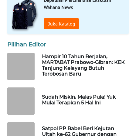
ID
Wahana News
MAWAKA
ID
Buka Katalog
MARTABAT
Pilihan Editor
NET
Hampir 10 Tahun Berjalan,
PLN
MARTABAT Prabowo-Gibran: KEK
Tanjung Kelayang Butuh
WATCH
Terobosan Baru
MKLI
Sudah Miskin, Malas Pula! Yuk
LPKKI
Mulai Terapkan 5 Hal Ini
LKKI
Satpol PP Babel Beri Kejutan
KOPEKLIN
Ultah ke-62 Gubernur dengan