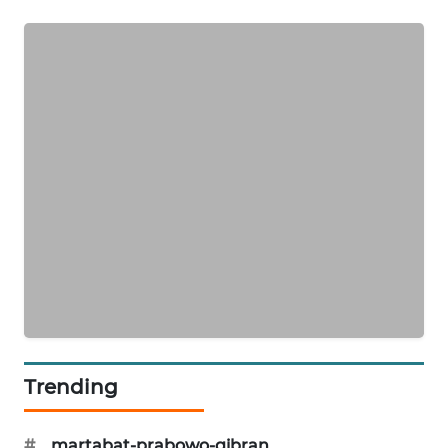
KARING
NEWS
JURNAL
MARITIM
HUMBANG
NEWS
GARONGGANG
NEWS
FISUELRI
ID
Trending
ENERGI
NEWS
#
martabat-prabowo-gibran