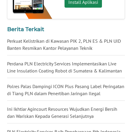
Install Aplikasi
WN
KALTARA
Berita Terkait
WN
KALSEL
Perkuat Kelistrikan di Kawasan PIK 2, PLN ES & PLN UID
Banten Resmikan Kantor Pelayanan Teknik
WN
KALTIM
Perdana PLN Electricity Services Implementasikan Live
Line Insulation Coating Robot di Sumatera & Kalimantan
WN
SULSEL
Polres Palas Dampingi ICON Plus Pasang Label Peringatan
di Tiang PLN dalam Penertiban Jaringan Ilegal
WN
GORONTALO
Ini Ikhtiar Agincourt Resources Wujudkan Energi Bersih
dan Wariskan Kepada Generasi Selanjutnya
WN
SULUT
PLN Electricity Services Raih Penghargaan 8th Indonesia