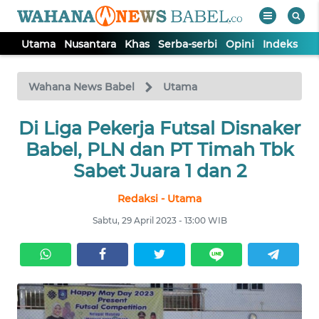
Utama
Nusantara
Khas
Serba-serbi
Opini
Indeks
WAHANA
Tutup
TV
Wahana News Babel
Utama
Di Liga Pekerja Futsal Disnaker
UTAMA
Babel, PLN dan PT Timah Tbk
NUSANTARA
Sabet Juara 1 dan 2
Redaksi - Utama
KHAS
Sabtu, 29 April 2023 - 13:00 WIB
SERBA-
SERBI
OPINI