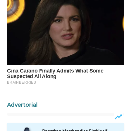
WAHANA
DESA
WISATA
LAPAK
WAHANA
Wahana
Network
KONSUMEN
LISTRIK
MASYARAKAT
Advertorial
KELISTRIKAN
WALINKI
Dapatkan Merchandise Eksklusif