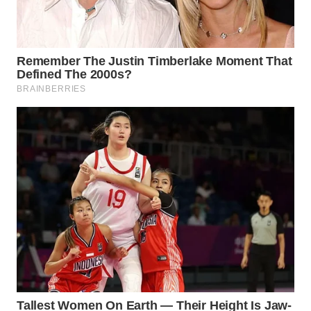
WAHANA
LISTRIK
WAHANA
TRAVEL
WAHANA
TV
WAHANANEWS
ID
WAHANANEWS
CO ID
WAHANANEWS
NET