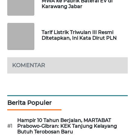
MWA ke Pabrik Baterai EV di
Karawang Jabar
SIBARAGAS
NEWS
Tarif Listrik Triwulan III Resmi
METRO
Ditetapkan, Ini Kata Dirut PLN
SIANTAR
NEWS
KOMENTAR
METRO
MEDAN
NEWS
METRO
JAKARTA
Berita Populer
NEWS
Hampir 10 Tahun Berjalan, MARTABAT
KRT
#1
Prabowo-Gibran: KEK Tanjung Kelayang
NEWS
Butuh Terobosan Baru