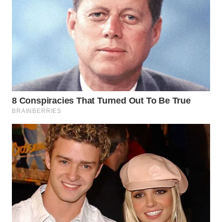
Wahana
Media
Group
WAHANA
NEWS
WAHANA
TANI
WAHANA
ADVOKAT
WAHANA
INFRASTRUKTUR
WAHANA
KONSUMEN