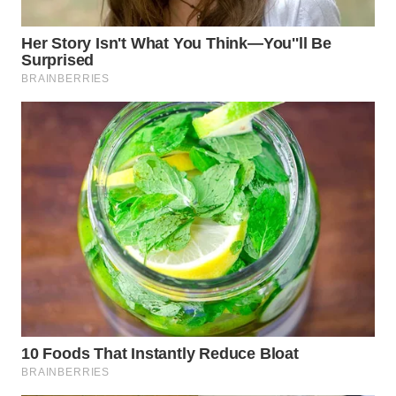
BEKASI
WN
BOGOR
WN
DEPOK
WN
TAPANULI
UTARA
WN
SAMOSIR
WN
PADANG
LAWAS