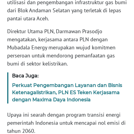
utilisasi dan pengembangan infrastruktur gas bumi
REDAKSI
dari Blok Andaman Selatan yang terletak di lepas
pantai utara Aceh.
KARIR
Direktur Utama PLN, Darmawan Prasodjo
DISCLAIMER
mengatakan, kerjasama antara PLN dengan
Mubadala Energy merupakan wujud komitmen
Wahana
perseroan untuk mendorong pemanfaatan gas
News
Regional
bumi di sektor kelistrikan.
Baca Juga:
WN
SUMUT
Perkuat Pengembangan Layanan dan Bisnis
Ketenagalistrikan, PLN ES Teken Kerjasama
dengan Maxima Daya Indonesia
WN
JAKARTA
Upaya ini searah dengan program transisi energi
pemerintah Indonesia untuk mencapai nol emisi di
WN
JABAR
tahun 2060.