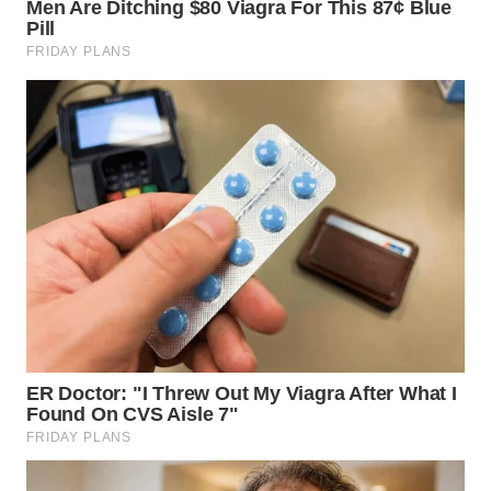
LANGKAT
WN
TAPANULI
SELATAN
WN
TANJUNG
LESUNG
WN
KARO
WN
SIMALUNGUN
WN
LABUHANBATU