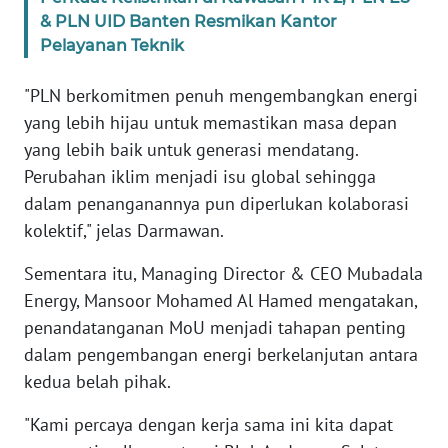
RIAU
& PLN UID Banten Resmikan Kantor
Pelayanan Teknik
WN
SERAMBI
"PLN berkomitmen penuh mengembangkan energi
yang lebih hijau untuk memastikan masa depan
WN
yang lebih baik untuk generasi mendatang.
JAMBI
Perubahan iklim menjadi isu global sehingga
dalam penanganannya pun diperlukan kolaborasi
WN
SULTRA
kolektif," jelas Darmawan.
Sementara itu, Managing Director & CEO Mubadala
WN
NTB
Energy, Mansoor Mohamed Al Hamed mengatakan,
penandatanganan MoU menjadi tahapan penting
WN
dalam pengembangan energi berkelanjutan antara
SULTENG
kedua belah pihak.
"Kami percaya dengan kerja sama ini kita dapat
WN
SULBAR