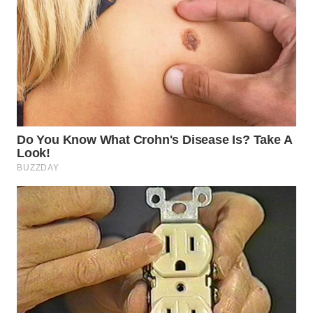
WN
PRIANGAN
TIMUR
WN
SEMARANG
WN
SOLO
WN
BOROBUDUR
WN
MADURA
WN
SURABAYA