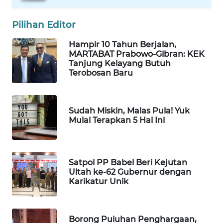
ID
Pilihan Editor
MAWAKA
ID
Hampir 10 Tahun Berjalan,
MARTABAT Prabowo-Gibran: KEK
Tanjung Kelayang Butuh
MARTABAT
Terobosan Baru
NET
PLN
Sudah Miskin, Malas Pula! Yuk
WATCH
Mulai Terapkan 5 Hal Ini
MKLI
Satpol PP Babel Beri Kejutan
LPKKI
Ultah ke-62 Gubernur dengan
Karikatur Unik
LKKI
KOPEKLIN
Borong Puluhan Penghargaan,