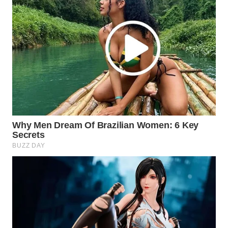
WAHANA
SPORT
WAHANA
UMKM
WAHANA
SELEB
WAHANA
PERSONA
WAHANA
OTOMOTIF
WAHANA
HEALTH