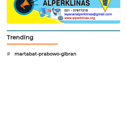
KARING
NEWS
JURNAL
MARITIM
Trending
HUMBANG
#
martabat-prabowo-gibran
NEWS
GARONGGANG
NEWS
FISUELRI
ID
ENERGI
NEWS