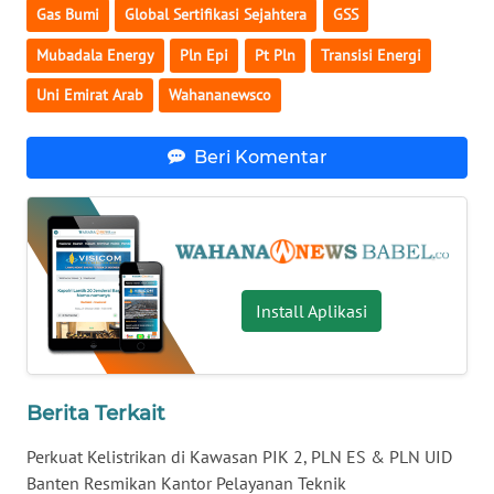
Gas Bumi
Global Sertifikasi Sejahtera
GSS
WN
Mubadala Energy
Pln Epi
Pt Pln
Transisi Energi
NUSANTARA
Uni Emirat Arab
Wahananewsco
WN
JOGJA
Beri Komentar
WN
JATIM
WN
Install Aplikasi
BALI
WN
KALBAR
Berita Terkait
Perkuat Kelistrikan di Kawasan PIK 2, PLN ES & PLN UID
WN
Banten Resmikan Kantor Pelayanan Teknik
KALTENG