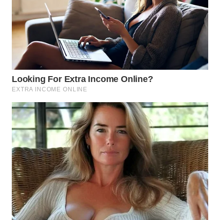
BEKASI
WN
BOGOR
WN
DEPOK
WN
TAPANULI
UTARA
WN
SAMOSIR
WN
PADANG
LAWAS