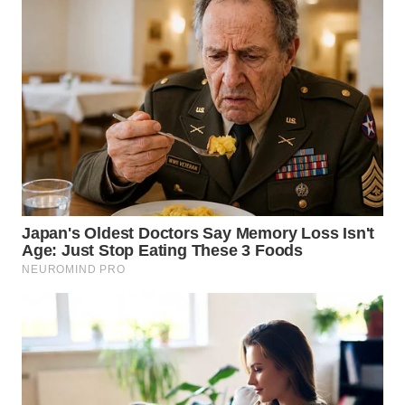
WN
TAPANULI
TENGAH
WN DELI
SERDANG
WN
TEBING
TINGGI
WN
PAKPAK
WN
KARAWANG
WN