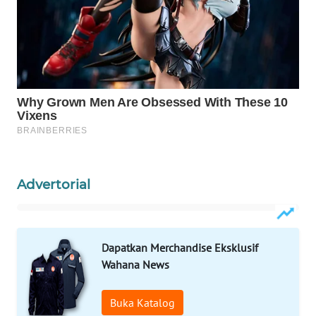
WAHANA
DESA
WISATA
LAPAK
WAHANA
Wahana
Network
Advertorial
KONSUMEN
LISTRIK
Dapatkan Merchandise Eksklusif
MASYARAKAT
Wahana News
KELISTRIKAN
Buka Katalog
WALINKI