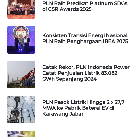
PLN Raih Predikat Platinum SDGs
di CSR Awards 2025
PORTAL
KONSUMEN
FORWAMKI
Konsisten Transisi Energi Nasional,
PLN Raih Penghargaan IBEA 2025
ALPERKLINAS
Cetak Rekor, PLN Indonesia Power
FORJASIDA
Catat Penjualan Listrik 83.082
GWh Sepanjang 2024
TAMBANG
NEWS
PLN Pasok Listrik Hingga 2 x 27,7
SITUNGIR
MWA ke Pabrik Baterai EV di
NEWS
Karawang Jabar
SIDIKALANG
NEWS