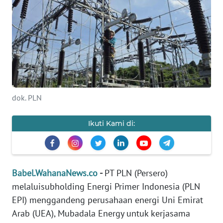
Informasi
INDEKS
BERITA
KONTAK
KAMI
dok. PLN
INFO
IKLAN
Ikuti Kami di:
TENTANG
KAMI
Babel.WahanaNews.co
-
PT PLN (Persero)
PEDOMAN
melaluisubholding Energi Primer Indonesia (PLN
MEDIA
EPI) menggandeng perusahaan energi Uni Emirat
SIBER
Arab (UEA), Mubadala Energy untuk kerjasama