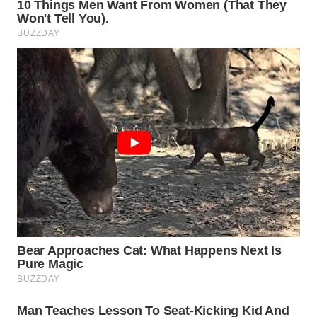
Wahana
Media
Group
WAHANA
NEWS
WAHANA
TANI
WAHANA
ADVOKAT
WAHANA
INFRASTRUKTUR
WAHANA
KONSUMEN