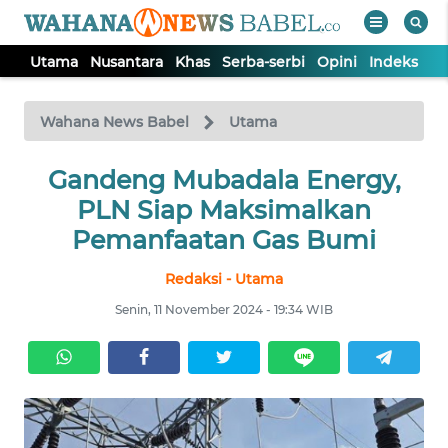
Utama
Nusantara
Khas
Serba-serbi
Opini
Indeks
WAHANA
Tutup
TV
Wahana News Babel
Utama
Gandeng Mubadala Energy,
UTAMA
PLN Siap Maksimalkan
NUSANTARA
Pemanfaatan Gas Bumi
Redaksi - Utama
KHAS
Senin, 11 November 2024 - 19:34 WIB
SERBA-
SERBI
OPINI