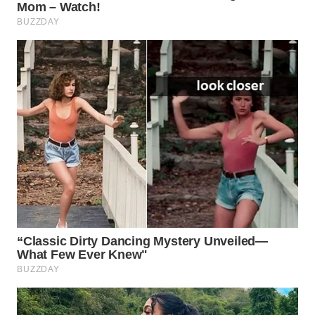
WAHANA
LISTRIK
WAHANA
TRAVEL
WAHANA
TV
WAHANANEWS
ID
WAHANANEWS
CO ID
WAHANANEWS
NET