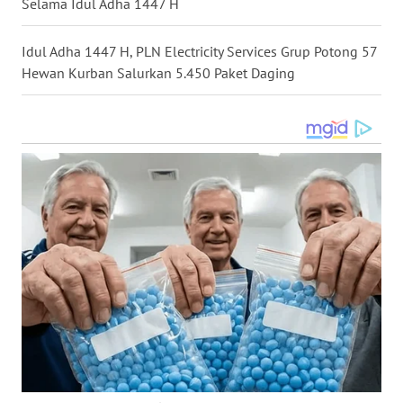
Selama Idul Adha 1447 H
WN
Idul Adha 1447 H, PLN Electricity Services Grup Potong 57
MALUKU
Hewan Kurban Salurkan 5.450 Paket Daging
WN
MALUT
WN
DAIRI
WN
DANAU
TOBA
WN
NIAS
WN