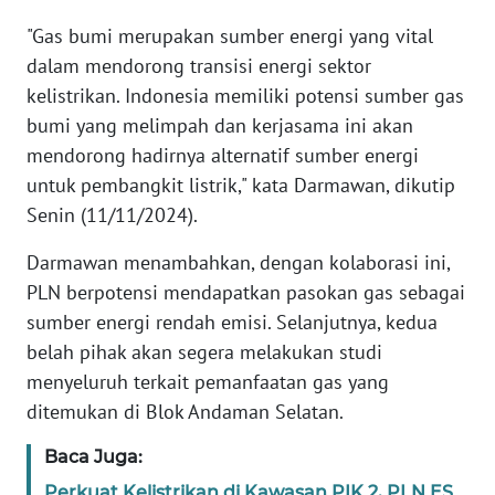
"Gas bumi merupakan sumber energi yang vital
WN
dalam mendorong transisi energi sektor
BANTEN
kelistrikan. Indonesia memiliki potensi sumber gas
WN
bumi yang melimpah dan kerjasama ini akan
NTT
mendorong hadirnya alternatif sumber energi
untuk pembangkit listrik," kata Darmawan, dikutip
WN
Senin (11/11/2024).
KEPRI
Darmawan menambahkan, dengan kolaborasi ini,
WN
PLN berpotensi mendapatkan pasokan gas sebagai
PAPUA
sumber energi rendah emisi. Selanjutnya, kedua
belah pihak akan segera melakukan studi
WN
menyeluruh terkait pemanfaatan gas yang
PAPUA
ditemukan di Blok Andaman Selatan.
BARAT
Baca Juga:
WN
Perkuat Kelistrikan di Kawasan PIK 2, PLN ES