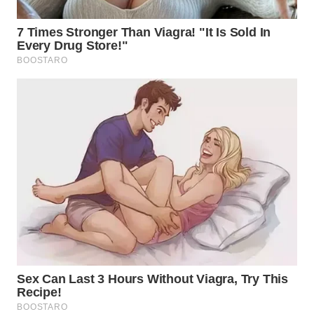
WN
SUMEDANG
WN
CIANJUR
WN
KEPULAUAN
SERIBU
WN
TANGERANG
WN
BINJAI
WN
CIREBON