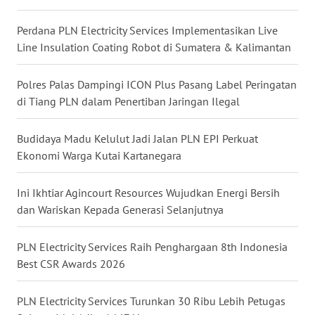
Perdana PLN Electricity Services Implementasikan Live
WN
KALTARA
Line Insulation Coating Robot di Sumatera & Kalimantan
WN
Polres Palas Dampingi ICON Plus Pasang Label Peringatan
KALSEL
di Tiang PLN dalam Penertiban Jaringan Ilegal
WN
Budidaya Madu Kelulut Jadi Jalan PLN EPI Perkuat
KALTIM
Ekonomi Warga Kutai Kartanegara
WN
Ini Ikhtiar Agincourt Resources Wujudkan Energi Bersih
SULSEL
dan Wariskan Kepada Generasi Selanjutnya
WN
PLN Electricity Services Raih Penghargaan 8th Indonesia
GORONTALO
Best CSR Awards 2026
WN
PLN Electricity Services Turunkan 30 Ribu Lebih Petugas
SULUT