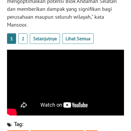
mengoptimalkan potensi Blok Andaman Selatan
dan memberikan dampak yang signifikan bagi
WN
perusahaan maupun seluruh wilayah," kata
BABEL
Mansoor.
WN
1
2
Selanjutnya
Lihat Semua
SUMBAR
WN
SUMSEL
WN
BENGKULU
WN
LAMPUNG
WN
Tag:
JATENG