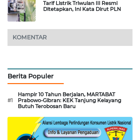
Tarif Listrik Triwulan III Resmi
Ditetapkan, Ini Kata Dirut PLN
SIBARAGAS
NEWS
KOMENTAR
METRO
SIANTAR
NEWS
METRO
MEDAN
Berita Populer
NEWS
Hampir 10 Tahun Berjalan, MARTABAT
METRO
#1
Prabowo-Gibran: KEK Tanjung Kelayang
JAKARTA
Butuh Terobosan Baru
NEWS
KRT
NEWS