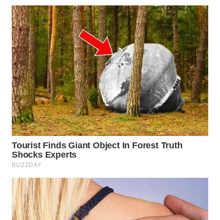
WN
INDRAMAYU
WN
KUNINGAN
WN
MAJALENGKA
WN
SUBANG
WN
SUKABUMI
WN
PURWAKARTA