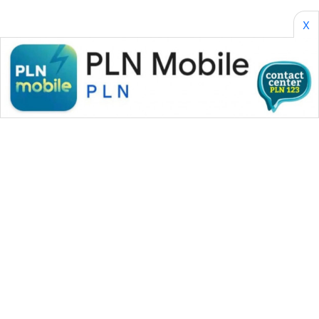
X
WAHANA MEDIA GROUP
|
|
|
WAHANA NEWS co
WAHANA TANI
WAHANA ADVOKAT
|
|
WAHANA INFRASTRUKTUR
WAHANA KONSUMEN