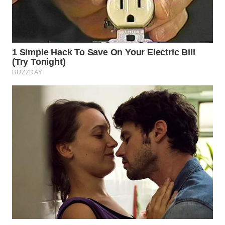
WN
NATUNA
WN
BINTAN
WN
MANDALIKA
WN
LIKUPANG
WN
LABUANBAJO
WN
BORNEO