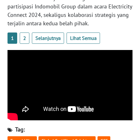
partisipasi Indomobil Group dalam acara Electricity
Connect 2024, sekaligus kolaborasi strategis yang
WN
BABEL
terjalin antara kedua belah pihak.
1
2
Selanjutnya
Lihat Semua
WN
SUMBAR
WN
SUMSEL
WN
BENGKULU
WN
LAMPUNG
Tag:
WN
JATENG