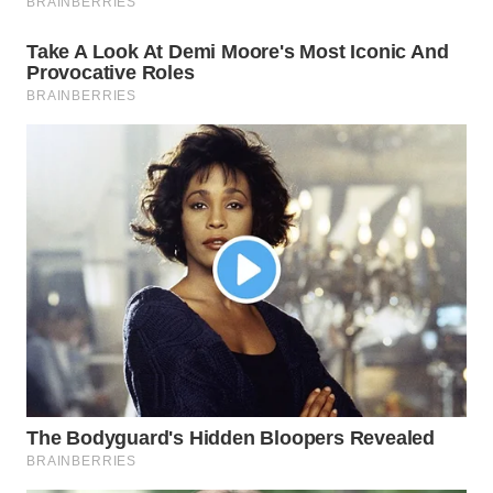
WN
TAPANULI
TENGAH
WN DELI
SERDANG
WN
TEBING
TINGGI
WN
PAKPAK
WN
KARAWANG
WN