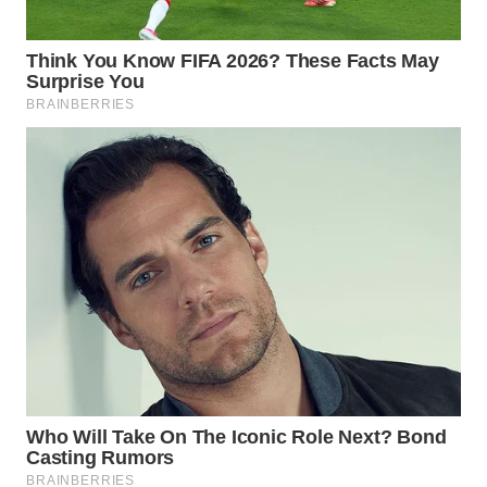
WAHANA
LISTRIK
WAHANA
TRAVEL
WAHANA
TV
WAHANANEWS
ID
WAHANANEWS
CO ID
WAHANANEWS
NET