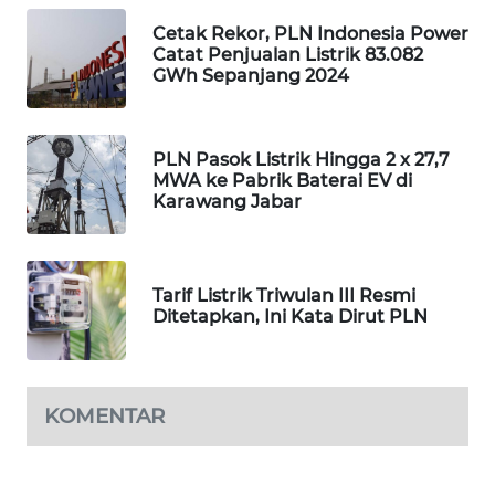
ID
Cetak Rekor, PLN Indonesia Power
Catat Penjualan Listrik 83.082
MAWAKA
GWh Sepanjang 2024
ID
MARTABAT
PLN Pasok Listrik Hingga 2 x 27,7
NET
MWA ke Pabrik Baterai EV di
Karawang Jabar
PLN
WATCH
Tarif Listrik Triwulan III Resmi
MKLI
Ditetapkan, Ini Kata Dirut PLN
LPKKI
KOMENTAR
LKKI
KOPEKLIN