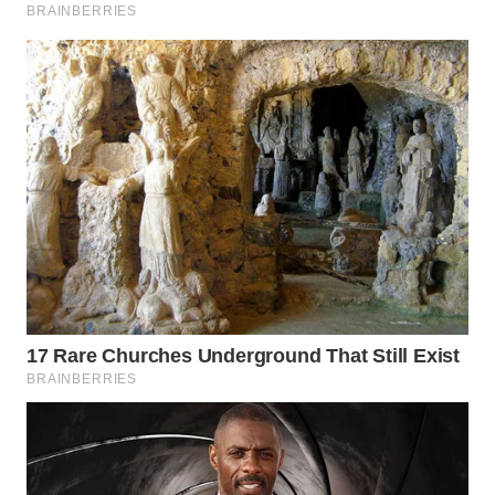
WN
PRIANGAN
TIMUR
WN
SEMARANG
WN
SOLO
WN
BOROBUDUR
WN
MADURA
WN
SURABAYA