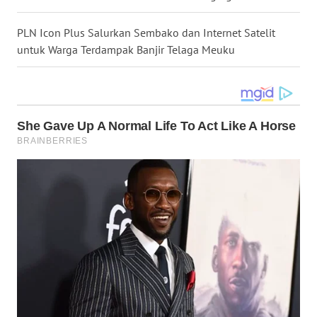
WN
PLN Icon Plus Salurkan Sembako dan Internet Satelit
MALUKU
untuk Warga Terdampak Banjir Telaga Meuku
WN
MALUT
WN
DAIRI
WN
DANAU
TOBA
WN
NIAS
WN