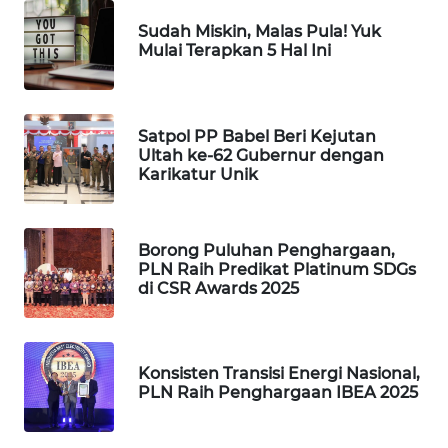
Sudah Miskin, Malas Pula! Yuk
WAHANA
Mulai Terapkan 5 Hal Ini
DESA
WISATA
Satpol PP Babel Beri Kejutan
LAPAK
Ultah ke-62 Gubernur dengan
WAHANA
Karikatur Unik
Wahana
Network
Borong Puluhan Penghargaan,
PLN Raih Predikat Platinum SDGs
KONSUMEN
di CSR Awards 2025
LISTRIK
MASYARAKAT
Konsisten Transisi Energi Nasional,
KELISTRIKAN
PLN Raih Penghargaan IBEA 2025
WALINKI