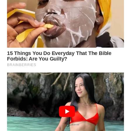
WN
SUMEDANG
WN
CIANJUR
WN
KEPULAUAN
SERIBU
WN
TANGERANG
WN
BINJAI
WN
CIREBON