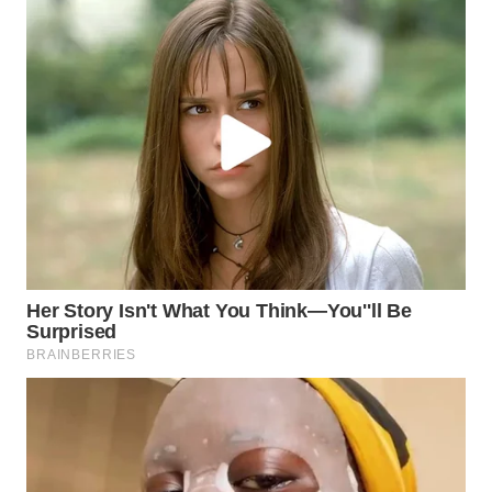
BEKASI
WN
BOGOR
WN
DEPOK
WN
TAPANULI
UTARA
WN
SAMOSIR
WN
PADANG
LAWAS