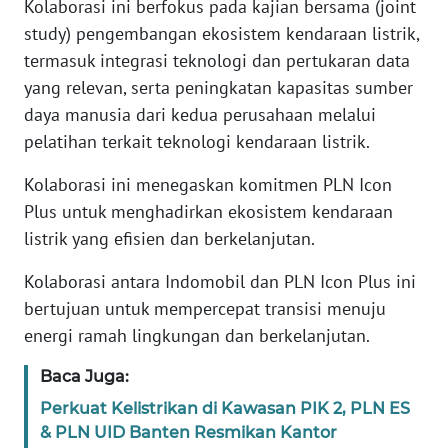
Kolaborasi ini berfokus pada kajian bersama (joint
study) pengembangan ekosistem kendaraan listrik,
WN
termasuk integrasi teknologi dan pertukaran data
BANTEN
yang relevan, serta peningkatan kapasitas sumber
WN
daya manusia dari kedua perusahaan melalui
NTT
pelatihan terkait teknologi kendaraan listrik.
Kolaborasi ini menegaskan komitmen PLN Icon
WN
KEPRI
Plus untuk menghadirkan ekosistem kendaraan
listrik yang efisien dan berkelanjutan.
WN
Kolaborasi antara Indomobil dan PLN Icon Plus ini
PAPUA
bertujuan untuk mempercepat transisi menuju
energi ramah lingkungan dan berkelanjutan.
WN
PAPUA
BARAT
Baca Juga:
Perkuat Kelistrikan di Kawasan PIK 2, PLN ES
WN
& PLN UID Banten Resmikan Kantor