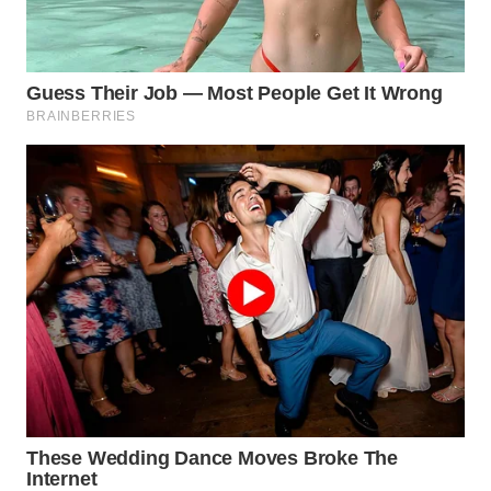
WN
INDRAMAYU
WN
KUNINGAN
WN
MAJALENGKA
WN
SUBANG
WN
SUKABUMI
WN
PURWAKARTA