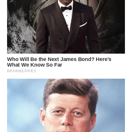
WN
NATUNA
WN
BINTAN
WN
MANDALIKA
WN
LIKUPANG
WN
LABUANBAJO
WN
BORNEO