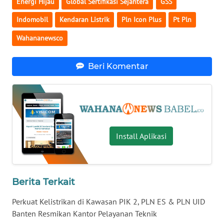
Energi Hijau
Global Sertifikasi Sejahtera
GSS
Indomobil
Kendaran Listrik
Pln Icon Plus
Pt Pln
WN
NUSANTARA
Wahananewsco
WN
Beri Komentar
JOGJA
WN
JATIM
WN
Install Aplikasi
BALI
WN
Berita Terkait
KALBAR
Perkuat Kelistrikan di Kawasan PIK 2, PLN ES & PLN UID
WN
Banten Resmikan Kantor Pelayanan Teknik
KALTENG