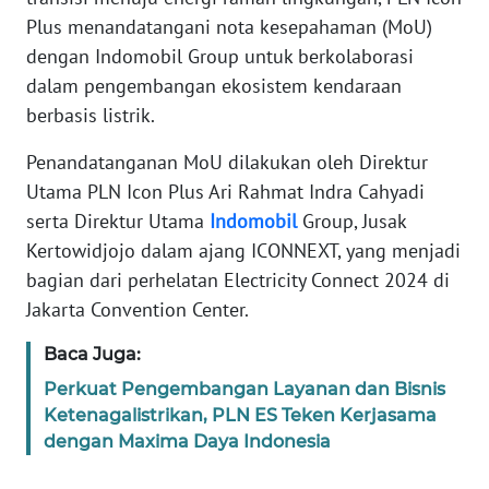
REDAKSI
Plus menandatangani nota kesepahaman (MoU)
dengan Indomobil Group untuk berkolaborasi
KARIR
dalam pengembangan ekosistem kendaraan
berbasis listrik.
DISCLAIMER
Penandatanganan MoU dilakukan oleh Direktur
Wahana
Utama PLN Icon Plus Ari Rahmat Indra Cahyadi
News
serta Direktur Utama
Indomobil
Group, Jusak
Regional
Kertowidjojo dalam ajang ICONNEXT, yang menjadi
bagian dari perhelatan Electricity Connect 2024 di
WN
Jakarta Convention Center.
SUMUT
Baca Juga:
WN
Perkuat Pengembangan Layanan dan Bisnis
JAKARTA
Ketenagalistrikan, PLN ES Teken Kerjasama
dengan Maxima Daya Indonesia
WN
JABAR