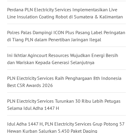
Perdana PLN Electricity Services Implementasikan Live
WN
Line Insulation Coating Robot di Sumatera & Kalimantan
KALTARA
Polres Palas Dampingi ICON Plus Pasang Label Peringatan
WN
di Tiang PLN dalam Penertiban Jaringan Ilegal
KALSEL
Ini Ikhtiar Agincourt Resources Wujudkan Energi Bersih
WN
dan Wariskan Kepada Generasi Selanjutnya
KALTIM
PLN Electricity Services Raih Penghargaan 8th Indonesia
WN
SULSEL
Best CSR Awards 2026
WN
PLN Electricity Services Turunkan 30 Ribu Lebih Petugas
GORONTALO
Selama Idul Adha 1447 H
WN
Idul Adha 1447 H, PLN Electricity Services Grup Potong 57
SULUT
Hewan Kurban Salurkan 5.450 Paket Daging