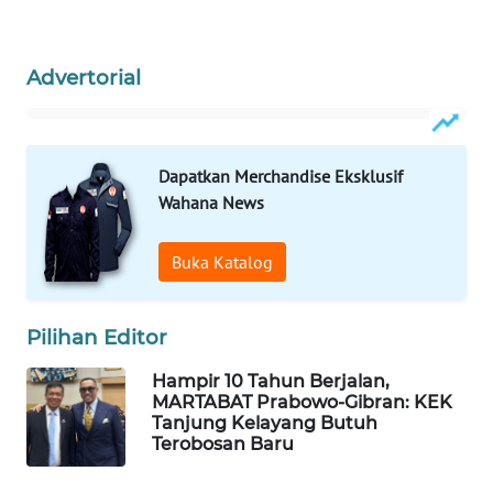
WAHANA
SPORT
Advertorial
WAHANA
UMKM
Dapatkan Merchandise Eksklusif
Wahana News
WAHANA
SELEB
Buka Katalog
WAHANA
PERSONA
Pilihan Editor
WAHANA
Hampir 10 Tahun Berjalan,
OTOMOTIF
MARTABAT Prabowo-Gibran: KEK
Tanjung Kelayang Butuh
Terobosan Baru
WAHANA
HEALTH