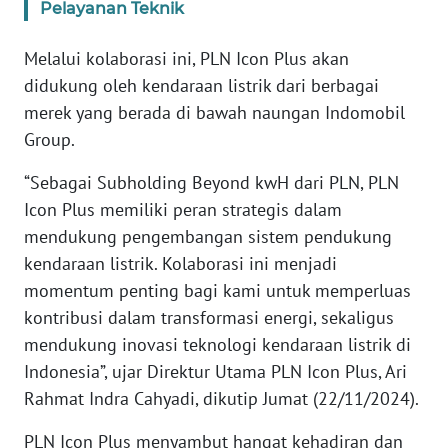
RIAU
Pelayanan Teknik
WN
Melalui kolaborasi ini, PLN Icon Plus akan
SERAMBI
didukung oleh kendaraan listrik dari berbagai
merek yang berada di bawah naungan Indomobil
WN
Group.
JAMBI
“Sebagai Subholding Beyond kwH dari PLN, PLN
WN
Icon Plus memiliki peran strategis dalam
SULTRA
mendukung pengembangan sistem pendukung
kendaraan listrik. Kolaborasi ini menjadi
WN
momentum penting bagi kami untuk memperluas
NTB
kontribusi dalam transformasi energi, sekaligus
mendukung inovasi teknologi kendaraan listrik di
WN
Indonesia”, ujar Direktur Utama PLN Icon Plus, Ari
SULTENG
Rahmat Indra Cahyadi, dikutip Jumat (22/11/2024).
WN
PLN Icon Plus menyambut hangat kehadiran dan
SULBAR