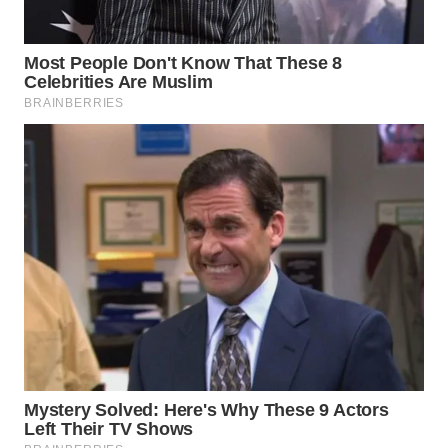
LANGKAT
WN
TAPANULI
SELATAN
WN
TANJUNG
LESUNG
WN
KARO
WN
SIMALUNGUN
WN
LABUHANBATU