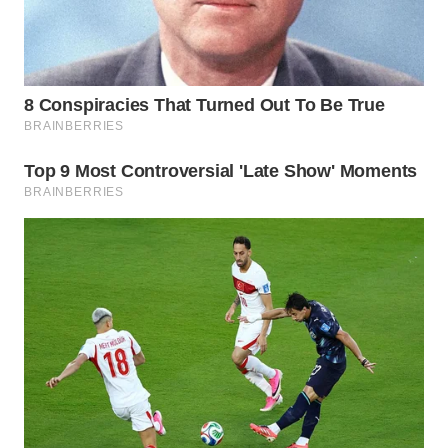
Wahana
Media
Group
WAHANA
NEWS
WAHANA
TANI
WAHANA
ADVOKAT
WAHANA
INFRASTRUKTUR
WAHANA
KONSUMEN