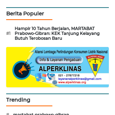
PORTAL
Berita Populer
KONSUMEN
Hampir 10 Tahun Berjalan, MARTABAT
FORWAMKI
#1
Prabowo-Gibran: KEK Tanjung Kelayang
Butuh Terobosan Baru
ALPERKLINAS
FORJASIDA
TAMBANG
NEWS
SITUNGIR
NEWS
Trending
SIDIKALANG
NEWS
#
martabat-prabowo-gibran