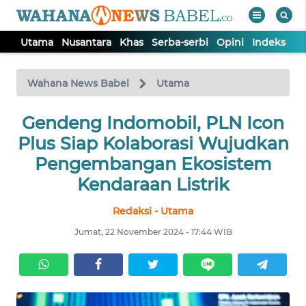
Utama
Nusantara
Khas
Serba-serbi
Opini
Indeks
WAHANA
Tutup
TV
Wahana News Babel
Utama
Gendeng Indomobil, PLN Icon
UTAMA
Plus Siap Kolaborasi Wujudkan
NUSANTARA
Pengembangan Ekosistem
Kendaraan Listrik
KHAS
Redaksi - Utama
Jumat, 22 November 2024 - 17:44 WIB
SERBA-
SERBI
OPINI