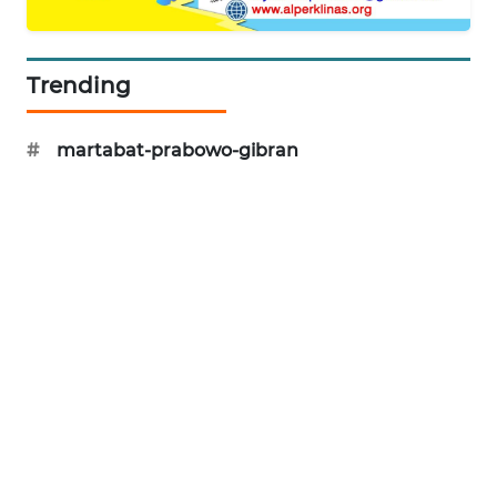
CILEUNGSI
NEWS
Trending
BERKAT
NEWS
#
martabat-prabowo-gibran
BERAMPU
NEWS
ANUGERAH
NEWS
AKHLAK
ID
PERAPKI
NEWS