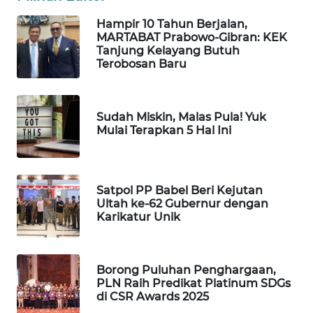
Hampir 10 Tahun Berjalan,
PORTAL
MARTABAT Prabowo-Gibran: KEK
KONSUMEN
Tanjung Kelayang Butuh
Terobosan Baru
FORWAMKI
Sudah Miskin, Malas Pula! Yuk
ALPERKLINAS
Mulai Terapkan 5 Hal Ini
FORJASIDA
Satpol PP Babel Beri Kejutan
TAMBANG
Ultah ke-62 Gubernur dengan
NEWS
Karikatur Unik
SITUNGIR
NEWS
Borong Puluhan Penghargaan,
PLN Raih Predikat Platinum SDGs
SIDIKALANG
di CSR Awards 2025
NEWS