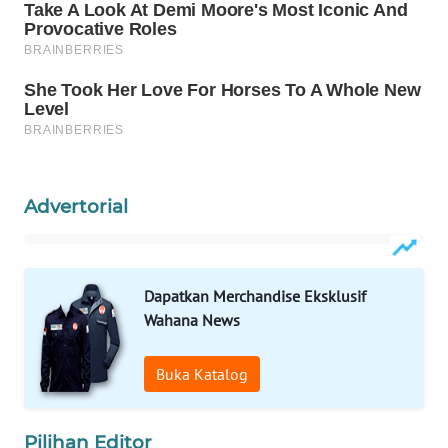
ID
MAWAKA
ID
MARTABAT
NET
PLN
Advertorial
WATCH
MKLI
Dapatkan Merchandise Eksklusif
Wahana News
LPKKI
Buka Katalog
LKKI
KOPEKLIN
Pilihan Editor