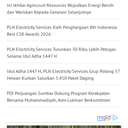
LANGKAT
Ini Ikhtiar Agincourt Resources Wujudkan Energi Bersih
dan Wariskan Kepada Generasi Selanjutnya
WN
TAPANULI
PLN Electricity Services Raih Penghargaan 8th Indonesia
SELATAN
Best CSR Awards 2026
WN
PLN Electricity Services Turunkan 30 Ribu Lebih Petugas
TANJUNG
LESUNG
Selama Idul Adha 1447 H
WN
Idul Adha 1447 H, PLN Electricity Services Grup Potong 57
KARO
Hewan Kurban Salurkan 5.450 Paket Daging
WN
PDI Perjuangan Sumbar Dukung Program Kerakyatan
SIMALUNGUN
Bersama Muhammadiyah, Alex Lukman Berkomitmen
WN
LABUHANBATU