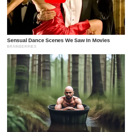
WAHANA
SPORT
WAHANA
UMKM
WAHANA
SELEB
WAHANA
PERSONA
WAHANA
OTOMOTIF
WAHANA
HEALTH