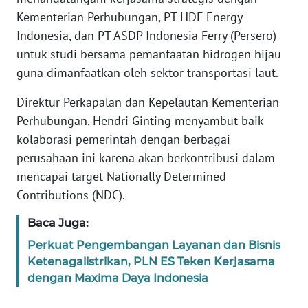
REDAKSI
Kementerian Perhubungan, PT HDF Energy
Indonesia, dan PT ASDP Indonesia Ferry (Persero)
KARIR
untuk studi bersama pemanfaatan hidrogen hijau
guna dimanfaatkan oleh sektor transportasi laut.
DISCLAIMER
Direktur Perkapalan dan Kepelautan Kementerian
Wahana
Perhubungan, Hendri Ginting menyambut baik
News
kolaborasi pemerintah dengan berbagai
Regional
perusahaan ini karena akan berkontribusi dalam
mencapai target Nationally Determined
WN
Contributions (NDC).
SUMUT
Baca Juga:
WN
Perkuat Pengembangan Layanan dan Bisnis
JAKARTA
Ketenagalistrikan, PLN ES Teken Kerjasama
dengan Maxima Daya Indonesia
WN
JABAR