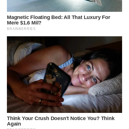
WN
SUMEDANG
WN
CIANJUR
WN
KEPULAUAN
SERIBU
WN
TANGERANG
WN
BINJAI
WN
CIREBON