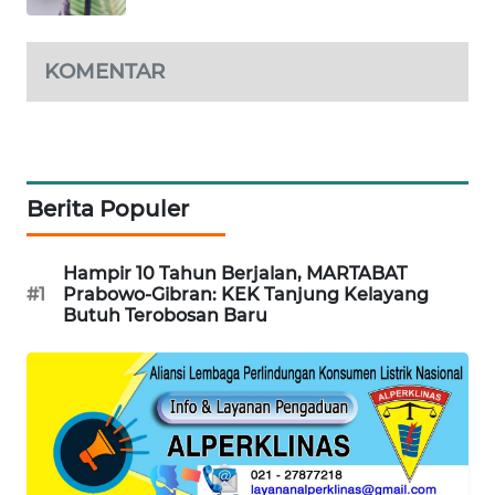
KARING
NEWS
KOMENTAR
JURNAL
MARITIM
HUMBANG
Berita Populer
NEWS
Hampir 10 Tahun Berjalan, MARTABAT
GARONGGANG
#1
Prabowo-Gibran: KEK Tanjung Kelayang
NEWS
Butuh Terobosan Baru
FISUELRI
ID
ENERGI
NEWS