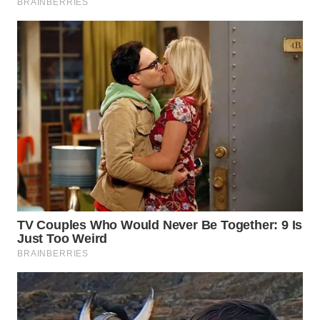
WN
INDRAMAYU
WN
KUNINGAN
WN
MAJALENGKA
WN
SUBANG
WN
SUKABUMI
WN
PURWAKARTA