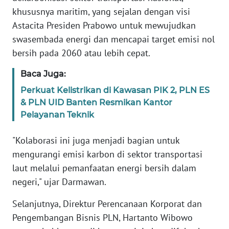
RIAU
khususnya maritim, yang sejalan dengan visi
Astacita Presiden Prabowo untuk mewujudkan
WN
swasembada energi dan mencapai target emisi nol
SERAMBI
bersih pada 2060 atau lebih cepat.
WN
Baca Juga:
JAMBI
Perkuat Kelistrikan di Kawasan PIK 2, PLN ES
& PLN UID Banten Resmikan Kantor
WN
SULTRA
Pelayanan Teknik
"Kolaborasi ini juga menjadi bagian untuk
WN
NTB
mengurangi emisi karbon di sektor transportasi
laut melalui pemanfaatan energi bersih dalam
WN
negeri," ujar Darmawan.
SULTENG
Selanjutnya, Direktur Perencanaan Korporat dan
Pengembangan Bisnis PLN, Hartanto Wibowo
WN
SULBAR