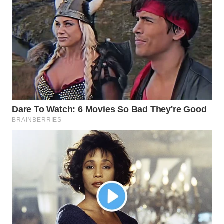
WN
PRIANGAN
TIMUR
WN
SEMARANG
WN
SOLO
WN
BOROBUDUR
WN
MADURA
WN
SURABAYA