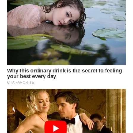
WAHANA
LISTRIK
WAHANA
TRAVEL
WAHANA
TV
WAHANANEWS
ID
WAHANANEWS
CO ID
WAHANANEWS
NET