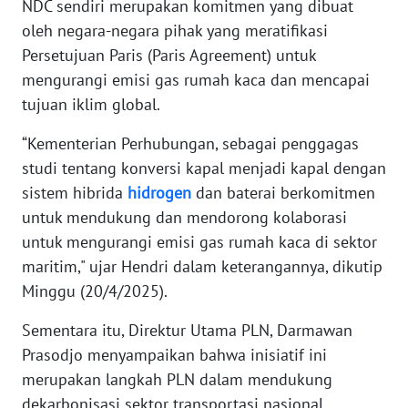
NDC sendiri merupakan komitmen yang dibuat
oleh negara-negara pihak yang meratifikasi
WN
Persetujuan Paris (Paris Agreement) untuk
BANTEN
mengurangi emisi gas rumah kaca dan mencapai
WN
tujuan iklim global.
NTT
“Kementerian Perhubungan, sebagai penggagas
studi tentang konversi kapal menjadi kapal dengan
WN
KEPRI
sistem hibrida
hidrogen
dan baterai berkomitmen
untuk mendukung dan mendorong kolaborasi
WN
untuk mengurangi emisi gas rumah kaca di sektor
PAPUA
maritim," ujar Hendri dalam keterangannya, dikutip
Minggu (20/4/2025).
WN
PAPUA
Sementara itu, Direktur Utama PLN, Darmawan
BARAT
Prasodjo menyampaikan bahwa inisiatif ini
merupakan langkah PLN dalam mendukung
WN
dekarbonisasi sektor transportasi nasional,