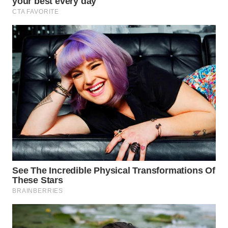
Wahana
Media
Group
WAHANA
NEWS
WAHANA
TANI
WAHANA
ADVOKAT
WAHANA
INFRASTRUKTUR
WAHANA
KONSUMEN