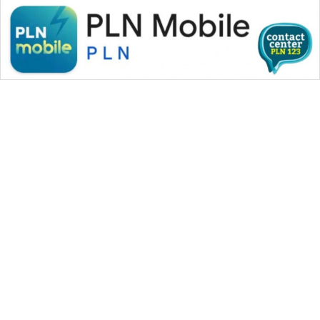
WAHANA MEDIA GROUP
|
|
|
WAHANA NEWS co
WAHANA TANI
WAHANA ADVOKAT
|
|
WAHANA INFRASTRUKTUR
WAHANA KONSUMEN
|
|
|
WAHANA LISTRIK
WAHANA TRAVEL
WAHANA TV
|
|
|
WAHANANEWS id
WAHANANEWS CO ID
WAHANANEWS NET