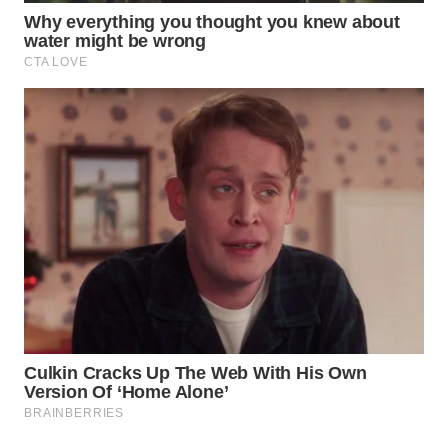
WAHANA
DESA
WISATA
LAPAK
WAHANA
Wahana
Network
KONSUMEN
LISTRIK
MASYARAKAT
KELISTRIKAN
WALINKI