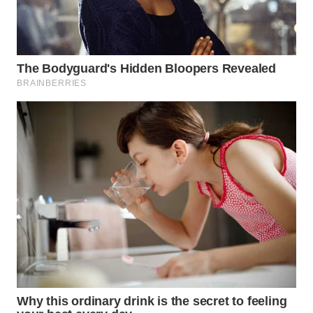
WN
NATUNA
WN
BINTAN
WN
MANDALIKA
WN
LIKUPANG
WN
LABUANBAJO
WN
BORNEO