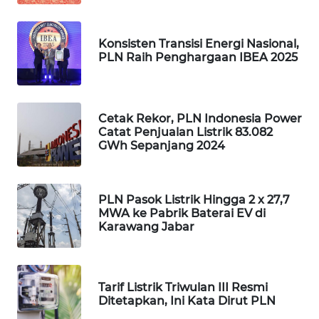
SIBARAGAS
Konsisten Transisi Energi Nasional,
NEWS
PLN Raih Penghargaan IBEA 2025
METRO
SIANTAR
NEWS
Cetak Rekor, PLN Indonesia Power
Catat Penjualan Listrik 83.082
GWh Sepanjang 2024
METRO
MEDAN
NEWS
PLN Pasok Listrik Hingga 2 x 27,7
MWA ke Pabrik Baterai EV di
METRO
Karawang Jabar
JAKARTA
NEWS
Tarif Listrik Triwulan III Resmi
KRT
Ditetapkan, Ini Kata Dirut PLN
NEWS