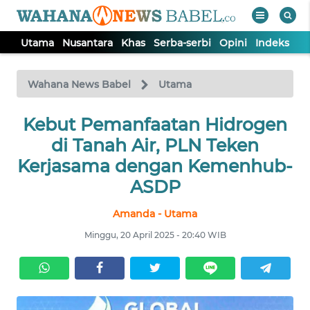
Utama
Nusantara
Khas
Serba-serbi
Opini
Indeks
WAHANA
Tutup
TV
Wahana News Babel
Utama
Kebut Pemanfaatan Hidrogen
UTAMA
di Tanah Air, PLN Teken
NUSANTARA
Kerjasama dengan Kemenhub-
ASDP
KHAS
Amanda - Utama
Minggu, 20 April 2025 - 20:40 WIB
SERBA-
SERBI
OPINI