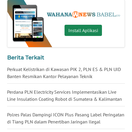
WN
MALUKU
Install Aplikasi
WN
MALUT
WN
Berita Terkait
DAIRI
Perkuat Kelistrikan di Kawasan PIK 2, PLN ES & PLN UID
Banten Resmikan Kantor Pelayanan Teknik
WN
DANAU
TOBA
Perdana PLN Electricity Services Implementasikan Live
Line Insulation Coating Robot di Sumatera & Kalimantan
WN
NIAS
Polres Palas Dampingi ICON Plus Pasang Label Peringatan
di Tiang PLN dalam Penertiban Jaringan Ilegal
WN