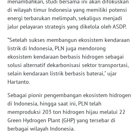
menambahkan, studi bersama ini akan difokuskan
di wilayah timur Indonesia yang memiliki potensi
WN
energi terbarukan melimpah, sekaligus menjadi
BABEL
jalur pelayaran strategis yang dikelola oleh ASDP.
WN
“Setelah sukses membangun ekosistem kendaraan
SUMBAR
listrik di Indonesia, PLN juga mendorong
ekosistem kendaraan berbasis hidrogen sebagai
WN
solusi alternatif dekarbonisasi sektor transportasi,
SUMSEL
selain kendaraan listrik berbasis baterai," ujar
Hartanto.
WN
BENGKULU
Sebagai pionir pengembangan ekosistem hidrogen
di Indonesia, hingga saat ini, PLN telah
WN
memproduksi 203 ton hidrogen hijau melalui 22
LAMPUNG
Green Hydrogen Plant (GHP) yang tersebar di
berbagai wilayah Indonesia.
WN
JATENG