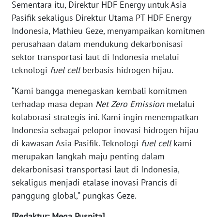
Sementara itu, Direktur HDF Energy untuk Asia
Pasifik sekaligus Direktur Utama PT HDF Energy
WN
Indonesia, Mathieu Geze, menyampaikan komitmen
NUSANTARA
perusahaan dalam mendukung dekarbonisasi
sektor transportasi laut di Indonesia melalui
WN
JOGJA
teknologi
fuel cell
berbasis hidrogen hijau.
“Kami bangga menegaskan kembali komitmen
WN
terhadap masa depan
Net Zero Emission
melalui
JATIM
kolaborasi strategis ini. Kami ingin menempatkan
Indonesia sebagai pelopor inovasi hidrogen hijau
WN
BALI
di kawasan Asia Pasifik. Teknologi
fuel cell
kami
merupakan langkah maju penting dalam
WN
dekarbonisasi transportasi laut di Indonesia,
KALBAR
sekaligus menjadi etalase inovasi Prancis di
panggung global,” pungkas Geze.
WN
KALTENG
[Redaktur: Mega Puspita]