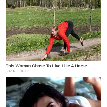
WN
TAPANULI
TENGAH
WN DELI
SERDANG
WN
TEBING
TINGGI
WN
PAKPAK
WN
KARAWANG
WN