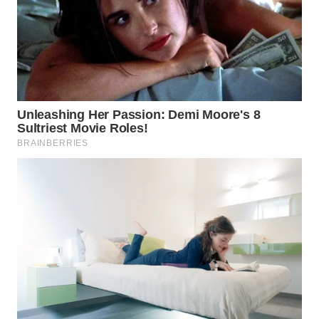
BEKASI
WN
BOGOR
WN
DEPOK
WN
TAPANULI
UTARA
WN
SAMOSIR
WN
PADANG
LAWAS