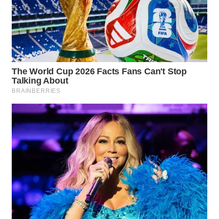
LANGKAT
WN
TAPANULI
SELATAN
WN
TANJUNG
LESUNG
WN
KARO
WN
SIMALUNGUN
WN
LABUHANBATU