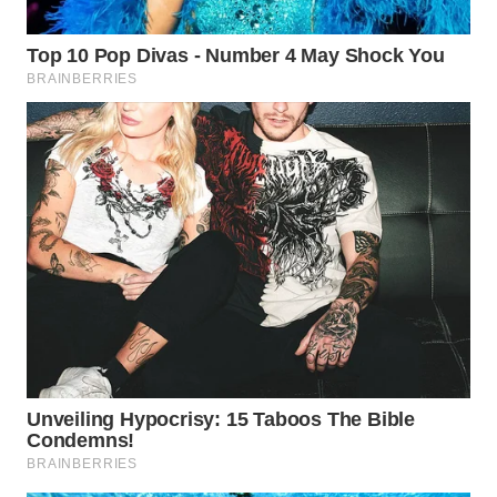
WN
TAPANULI
TENGAH
WN DELI
SERDANG
WN
TEBING
TINGGI
WN
PAKPAK
WN
KARAWANG
WN