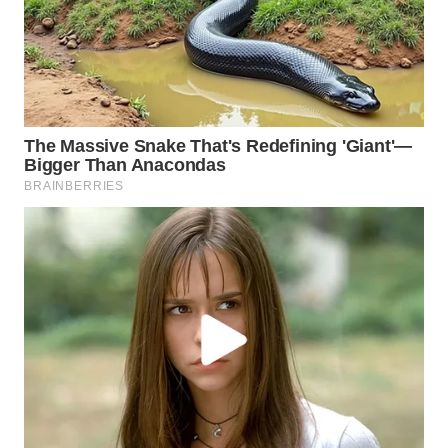
Wahana
Media
Group
WAHANA
NEWS
WAHANA
TANI
WAHANA
ADVOKAT
WAHANA
INFRASTRUKTUR
WAHANA
KONSUMEN