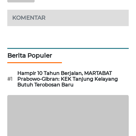
KARING
NEWS
KOMENTAR
JURNAL
MARITIM
Berita Populer
HUMBANG
NEWS
Hampir 10 Tahun Berjalan, MARTABAT
GARONGGANG
#1
Prabowo-Gibran: KEK Tanjung Kelayang
NEWS
Butuh Terobosan Baru
FISUELRI
ID
ENERGI
NEWS