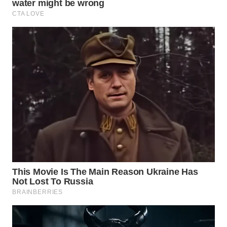
WN
PRIANGAN
TIMUR
WN
SEMARANG
WN
SOLO
WN
BOROBUDUR
WN
MADURA
WN
SURABAYA