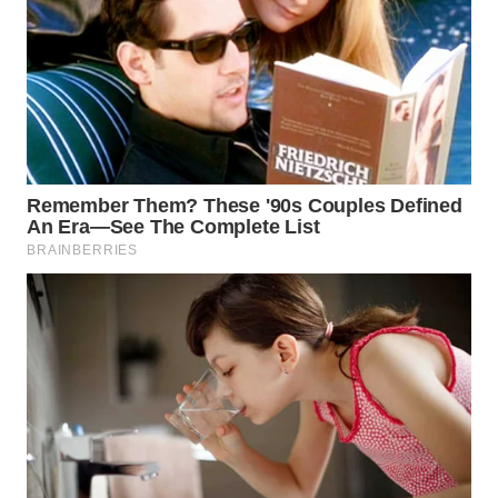
WAHANA
DESA
WISATA
LAPAK
WAHANA
Wahana
Network
KONSUMEN
LISTRIK
MASYARAKAT
KELISTRIKAN
WALINKI