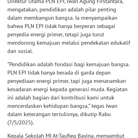
Direktur Utama PLN EPI, Iwan Agung Firstantara,
mengatakan, pendidikan adalah pilar penting
WN
dalam membangun bangsa. Ia menyampaikan
BANTEN
bahwa PLN EPI tidak hanya berperan sebagai
penyedia energi primer, tetapi juga turut
WN
NTT
mendorong kemajuan melalui pendekatan edukatif
dan sosial.
WN
“Pendidikan adalah fondasi bagi kemajuan bangsa.
KEPRI
PLN EPI tidak hanya berada di garda depan
WN
penyediaan energi primer, tapi juga menanamkan
PAPUA
kesadaran energi kepada generasi muda. Kegiatan
ini adalah bagian dari kontribusi kami untuk
WN
mencerdaskan kehidupan bangsa,” tegas Iwan
PAPUA
dalam keterangan tertulisnya, dikutip Rabu
BARAT
(7/5/2025).
WN
Kepala Sekolah MI At-Taufieq Bayina, menyambut