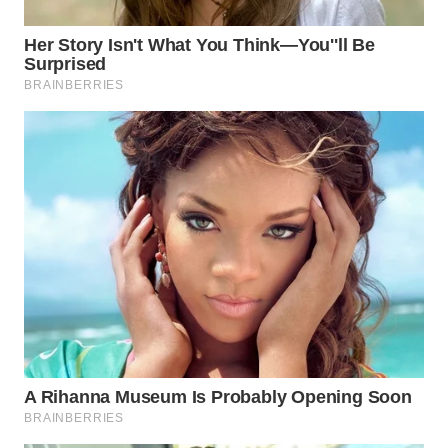
WAHANA
LISTRIK
WAHANA
TRAVEL
WAHANA
TV
WAHANANEWS
ID
WAHANANEWS
CO ID
WAHANANEWS
NET