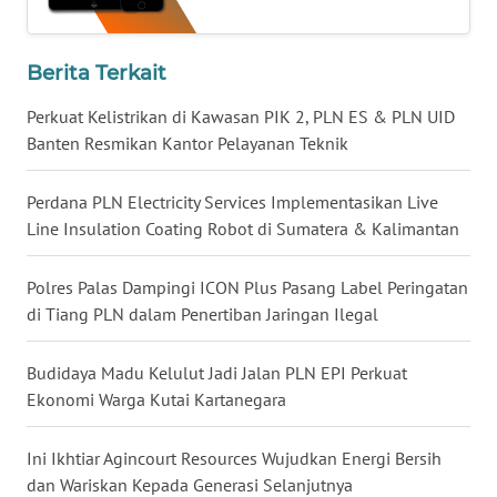
WN
Berita Terkait
KALTARA
Perkuat Kelistrikan di Kawasan PIK 2, PLN ES & PLN UID
WN
Banten Resmikan Kantor Pelayanan Teknik
KALSEL
Perdana PLN Electricity Services Implementasikan Live
WN
Line Insulation Coating Robot di Sumatera & Kalimantan
KALTIM
Polres Palas Dampingi ICON Plus Pasang Label Peringatan
WN
di Tiang PLN dalam Penertiban Jaringan Ilegal
SULSEL
Budidaya Madu Kelulut Jadi Jalan PLN EPI Perkuat
WN
Ekonomi Warga Kutai Kartanegara
GORONTALO
Ini Ikhtiar Agincourt Resources Wujudkan Energi Bersih
WN
SULUT
dan Wariskan Kepada Generasi Selanjutnya