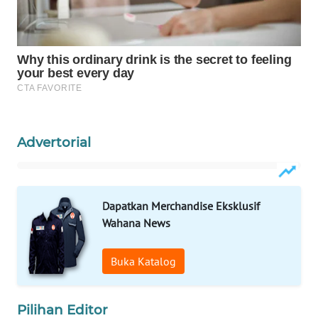
ID
MAWAKA
ID
MARTABAT
NET
Advertorial
PLN
WATCH
MKLI
Dapatkan Merchandise Eksklusif
Wahana News
LPKKI
Buka Katalog
LKKI
Pilihan Editor
KOPEKLIN