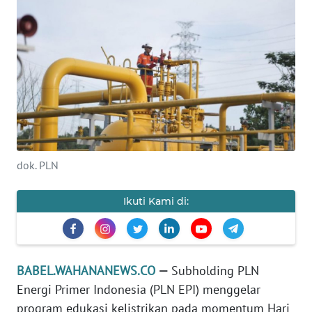
Informasi
INDEKS
BERITA
KONTAK
KAMI
INFO
dok. PLN
IKLAN
Ikuti Kami di:
TENTANG
KAMI
PEDOMAN
BABEL.WAHANANEWS.CO
—
Subholding PLN
MEDIA
SIBER
Energi Primer Indonesia (PLN EPI) menggelar
program edukasi kelistrikan pada momentum Hari