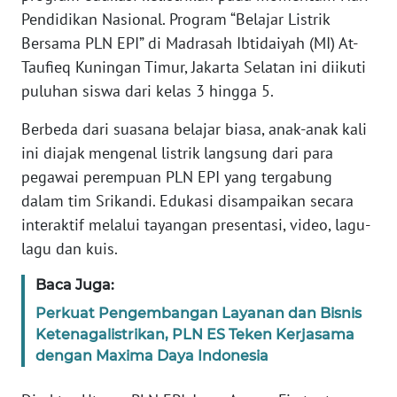
REDAKSI
Pendidikan Nasional. Program “Belajar Listrik
Bersama PLN EPI” di Madrasah Ibtidaiyah (MI) At-
KARIR
Taufieq Kuningan Timur, Jakarta Selatan ini diikuti
puluhan siswa dari kelas 3 hingga 5.
DISCLAIMER
Berbeda dari suasana belajar biasa, anak-anak kali
ini diajak mengenal listrik langsung dari para
Wahana
News
pegawai perempuan PLN EPI yang tergabung
Regional
dalam tim Srikandi. Edukasi disampaikan secara
interaktif melalui tayangan presentasi, video, lagu-
WN
lagu dan kuis.
SUMUT
Baca Juga:
WN
Perkuat Pengembangan Layanan dan Bisnis
JAKARTA
Ketenagalistrikan, PLN ES Teken Kerjasama
dengan Maxima Daya Indonesia
WN
JABAR