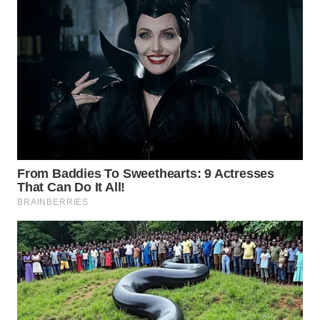
WN
NATUNA
WN
BINTAN
WN
MANDALIKA
WN
LIKUPANG
WN
LABUANBAJO
WN
BORNEO