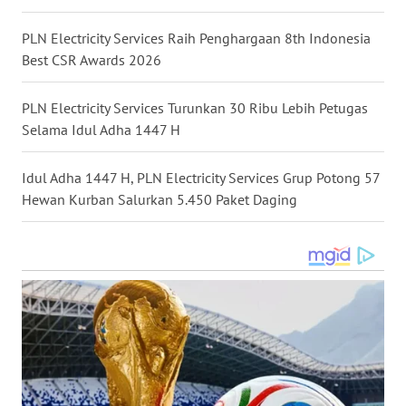
WN
PLN Electricity Services Raih Penghargaan 8th Indonesia
MALUKU
Best CSR Awards 2026
WN
PLN Electricity Services Turunkan 30 Ribu Lebih Petugas
MALUT
Selama Idul Adha 1447 H
WN
Idul Adha 1447 H, PLN Electricity Services Grup Potong 57
DAIRI
Hewan Kurban Salurkan 5.450 Paket Daging
WN
DANAU
TOBA
WN
NIAS
WN