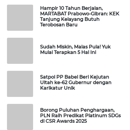
Hampir 10 Tahun Berjalan,
PORTAL
MARTABAT Prabowo-Gibran: KEK
KONSUMEN
Tanjung Kelayang Butuh
Terobosan Baru
FORWAMKI
Sudah Miskin, Malas Pula! Yuk
ALPERKLINAS
Mulai Terapkan 5 Hal Ini
FORJASIDA
Satpol PP Babel Beri Kejutan
TAMBANG
Ultah ke-62 Gubernur dengan
NEWS
Karikatur Unik
SITUNGIR
NEWS
Borong Puluhan Penghargaan,
PLN Raih Predikat Platinum SDGs
di CSR Awards 2025
SIDIKALANG
NEWS