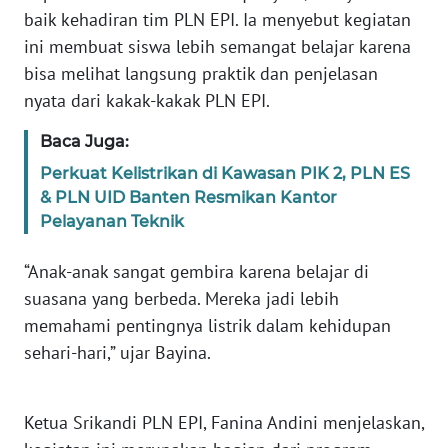
RIAU
baik kehadiran tim PLN EPI. Ia menyebut kegiatan
ini membuat siswa lebih semangat belajar karena
WN
bisa melihat langsung praktik dan penjelasan
SERAMBI
nyata dari kakak-kakak PLN EPI.
WN
Baca Juga:
JAMBI
Perkuat Kelistrikan di Kawasan PIK 2, PLN ES
& PLN UID Banten Resmikan Kantor
WN
Pelayanan Teknik
SULTRA
“Anak-anak sangat gembira karena belajar di
WN
suasana yang berbeda. Mereka jadi lebih
NTB
memahami pentingnya listrik dalam kehidupan
sehari-hari,” ujar Bayina.
WN
SULTENG
Ketua Srikandi PLN EPI, Fanina Andini menjelaskan,
WN
SULBAR