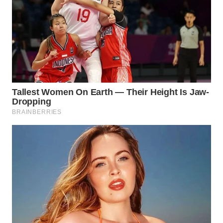
WN
SUMEDANG
WN
CIANJUR
WN
KEPULAUAN
SERIBU
WN
TANGERANG
WN
BINJAI
WN
CIREBON