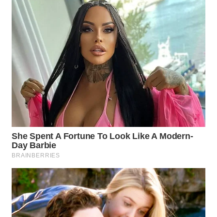
WAHANA
SPORT
WAHANA
UMKM
WAHANA
SELEB
WAHANA
PERSONA
WAHANA
OTOMOTIF
WAHANA
HEALTH