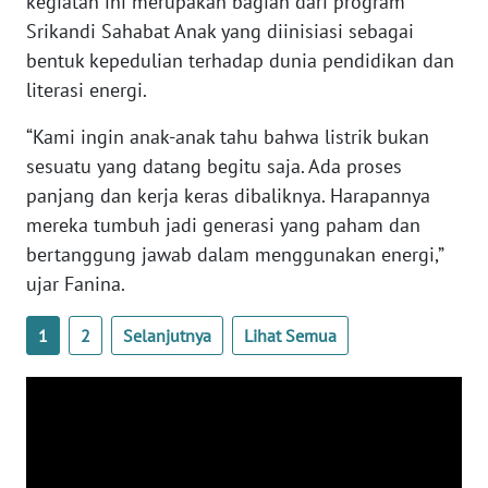
kegiatan ini merupakan bagian dari program
Srikandi Sahabat Anak yang diinisiasi sebagai
WN
bentuk kepedulian terhadap dunia pendidikan dan
BABEL
literasi energi.
“Kami ingin anak-anak tahu bahwa listrik bukan
WN
SUMBAR
sesuatu yang datang begitu saja. Ada proses
panjang dan kerja keras dibaliknya. Harapannya
WN
mereka tumbuh jadi generasi yang paham dan
SUMSEL
bertanggung jawab dalam menggunakan energi,”
ujar Fanina.
WN
BENGKULU
1
2
Selanjutnya
Lihat Semua
WN
LAMPUNG
WN
JATENG