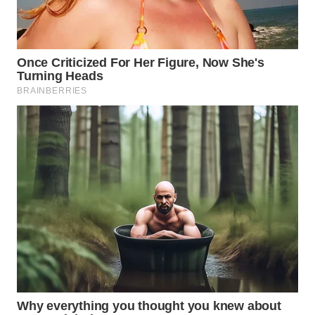
WN
INDRAMAYU
WN
KUNINGAN
WN
MAJALENGKA
WN
SUBANG
WN
SUKABUMI
WN
PURWAKARTA