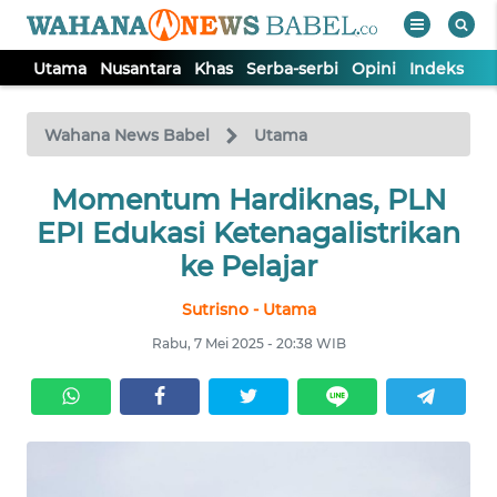
Utama
Nusantara
Khas
Serba-serbi
Opini
Indeks
WAHANA
Tutup
TV
Wahana News Babel
Utama
Momentum Hardiknas, PLN
UTAMA
EPI Edukasi Ketenagalistrikan
NUSANTARA
ke Pelajar
Sutrisno - Utama
KHAS
Rabu, 7 Mei 2025 - 20:38 WIB
SERBA-
SERBI
OPINI