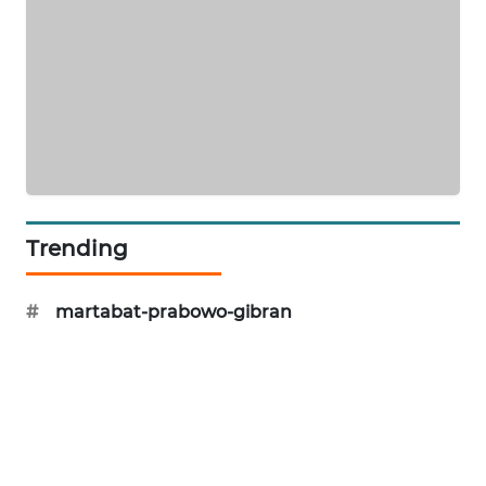
CILEUNGSI
NEWS
BERKAT
NEWS
BERAMPU
NEWS
Trending
ANUGERAH
NEWS
#
martabat-prabowo-gibran
AKHLAK
ID
PERAPKI
NEWS