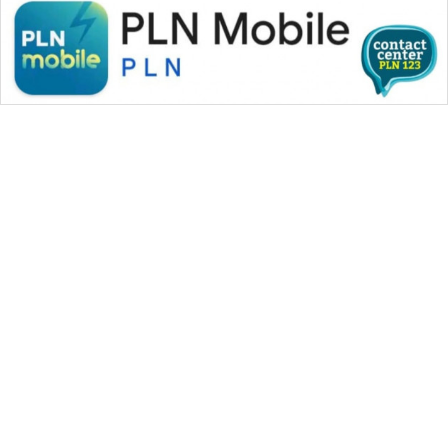
WAHANA MEDIA GROUP
|
|
|
WAHANA NEWS co
WAHANA TANI
WAHANA ADVOKAT
|
|
WAHANA INFRASTRUKTUR
WAHANA KONSUMEN
|
|
|
WAHANA LISTRIK
WAHANA TRAVEL
WAHANA TV
|
|
|
WAHANANEWS id
WAHANANEWS CO ID
WAHANANEWS NET