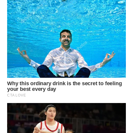
BEKASI
WN
BOGOR
WN
DEPOK
WN
TAPANULI
UTARA
WN
SAMOSIR
WN
PADANG
LAWAS