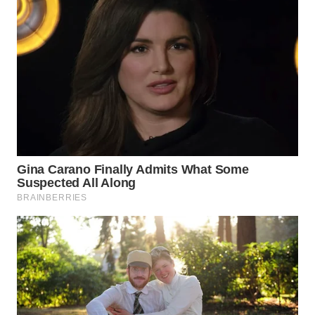
WN
SUMEDANG
WN
CIANJUR
WN
KEPULAUAN
SERIBU
WN
TANGERANG
WN
BINJAI
WN
CIREBON