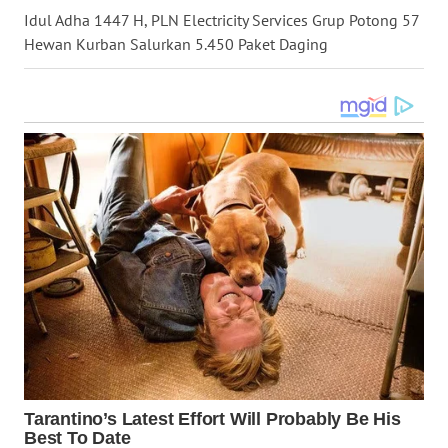
Idul Adha 1447 H, PLN Electricity Services Grup Potong 57
WN
Hewan Kurban Salurkan 5.450 Paket Daging
KALTARA
WN
KALSEL
WN
KALTIM
WN
SULSEL
WN
GORONTALO
WN
SULUT