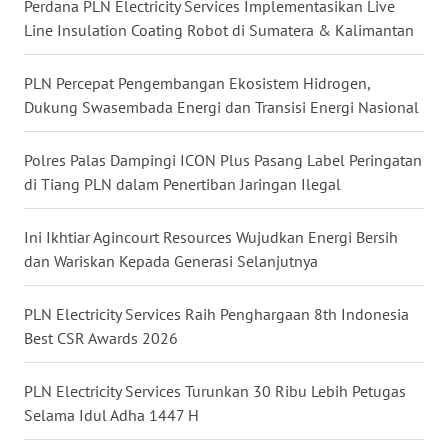
Perdana PLN Electricity Services Implementasikan Live
Line Insulation Coating Robot di Sumatera & Kalimantan
WN
NUSANTARA
PLN Percepat Pengembangan Ekosistem Hidrogen,
Dukung Swasembada Energi dan Transisi Energi Nasional
WN
JOGJA
Polres Palas Dampingi ICON Plus Pasang Label Peringatan
di Tiang PLN dalam Penertiban Jaringan Ilegal
WN
JATIM
Ini Ikhtiar Agincourt Resources Wujudkan Energi Bersih
dan Wariskan Kepada Generasi Selanjutnya
WN
BALI
PLN Electricity Services Raih Penghargaan 8th Indonesia
Best CSR Awards 2026
WN
KALBAR
PLN Electricity Services Turunkan 30 Ribu Lebih Petugas
Selama Idul Adha 1447 H
WN
KALTENG