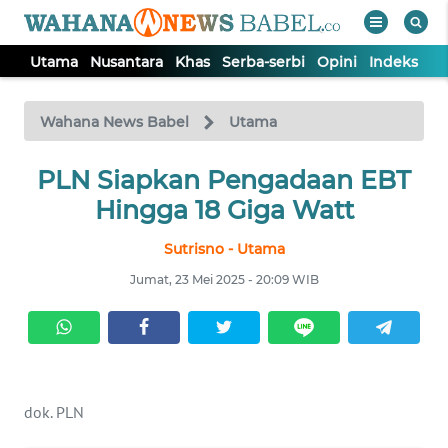
Utama
Nusantara
Khas
Serba-serbi
Opini
Indeks
WAHANA
Tutup
TV
Wahana News Babel
Utama
PLN Siapkan Pengadaan EBT
UTAMA
Hingga 18 Giga Watt
NUSANTARA
Sutrisno - Utama
Jumat, 23 Mei 2025 - 20:09 WIB
KHAS
SERBA-
SERBI
dok. PLN
OPINI