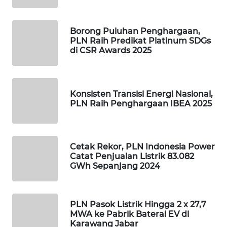
WAHANA
Borong Puluhan Penghargaan,
DESA
PLN Raih Predikat Platinum SDGs
WISATA
di CSR Awards 2025
LAPAK
WAHANA
Konsisten Transisi Energi Nasional,
PLN Raih Penghargaan IBEA 2025
Wahana
Network
KONSUMEN
Cetak Rekor, PLN Indonesia Power
LISTRIK
Catat Penjualan Listrik 83.082
GWh Sepanjang 2024
MASYARAKAT
KELISTRIKAN
PLN Pasok Listrik Hingga 2 x 27,7
MWA ke Pabrik Baterai EV di
WALINKI
Karawang Jabar