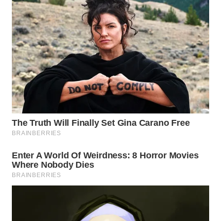
Wahana
Media
Group
WAHANA
NEWS
WAHANA
TANI
WAHANA
ADVOKAT
WAHANA
INFRASTRUKTUR
WAHANA
KONSUMEN