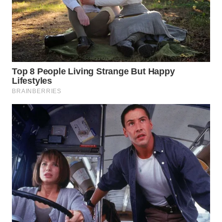
WN
INDRAMAYU
WN
KUNINGAN
WN
MAJALENGKA
WN
SUBANG
WN
SUKABUMI
WN
PURWAKARTA