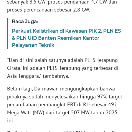
sebanyak 8,5 GW, proses pendanaan 4,7 GW dan
proses perencanaan sebesar 2,8 GW.
WN
BANTEN
Baca Juga:
Perkuat Kelistrikan di Kawasan PIK 2, PLN ES
WN
& PLN UID Banten Resmikan Kantor
NTT
Pelayanan Teknik
WN
"Dan di sini salah satunya adalah PLTS Terapung
KEPRI
Cirata. Ini adalah PLTS Terapung yang terbesar di
Asia Tenggara," tambahnya.
WN
PAPUA
Belum lagi, Darmawan mengungkapkan bahwa
pihaknya sudah menyelesaikan hingga 97% target
WN
penambahan pembangkit EBT di RI sebesar 492
PAPUA
BARAT
Mega Watt (MW) dari target 507 MW tahun 2025
ini.
WN