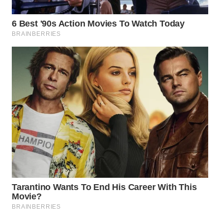
WN
PRIANGAN
TIMUR
WN
SEMARANG
WN
SOLO
WN
BOROBUDUR
WN
MADURA
WN
SURABAYA