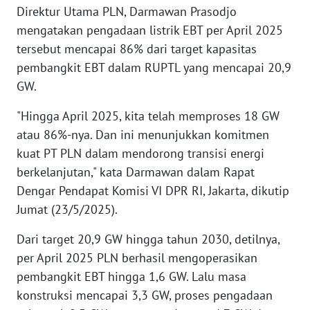
Direktur Utama PLN, Darmawan Prasodjo
REDAKSI
mengatakan pengadaan listrik EBT per April 2025
tersebut mencapai 86% dari target kapasitas
KARIR
pembangkit EBT dalam RUPTL yang mencapai 20,9
DISCLAIMER
GW.
"Hingga April 2025, kita telah memproses 18 GW
Wahana
News
atau 86%-nya. Dan ini menunjukkan komitmen
Regional
kuat PT PLN dalam mendorong transisi energi
berkelanjutan," kata Darmawan dalam Rapat
WN
Dengar Pendapat Komisi VI DPR RI, Jakarta, dikutip
SUMUT
Jumat (23/5/2025).
WN
Dari target 20,9 GW hingga tahun 2030, detilnya,
JAKARTA
per April 2025 PLN berhasil mengoperasikan
pembangkit EBT hingga 1,6 GW. Lalu masa
WN
konstruksi mencapai 3,3 GW, proses pengadaan
JABAR