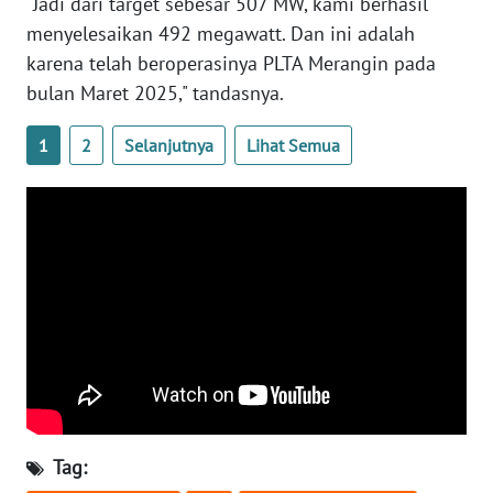
"Jadi dari target sebesar 507 MW, kami berhasil
RIAU
menyelesaikan 492 megawatt. Dan ini adalah
WN
karena telah beroperasinya PLTA Merangin pada
SERAMBI
bulan Maret 2025," tandasnya.
WN
1
2
Selanjutnya
Lihat Semua
JAMBI
WN
SULTRA
WN
NTB
WN
SULTENG
Tag:
WN
SULBAR