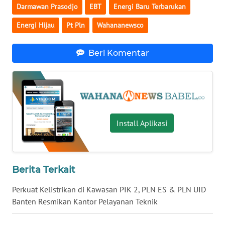
Darmawan Prasodjo
EBT
Energi Baru Terbarukan
Energi Hijau
Pt Pln
Wahananewsco
WN
BABEL
Beri Komentar
WN
SUMBAR
WN
SUMSEL
Install Aplikasi
WN
BENGKULU
Berita Terkait
WN
LAMPUNG
Perkuat Kelistrikan di Kawasan PIK 2, PLN ES & PLN UID
Banten Resmikan Kantor Pelayanan Teknik
WN
JATENG