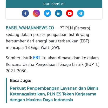
Ikuti Kami di:
Informasi
INDEKS
BERITA
BABEL.WAHANANEWS.CO
—
PT PLN (Persero)
sedang dalam proses pengadaan listrik yang
KONTAK
bersumber dari energi baru terbarukan (EBT)
KAMI
mencapai 18 Giga Watt (GW).
INFO
Sumber listrik
EBT
itu akan dimasukkan ke dalam
IKLAN
Rencana Usaha Penyediaan Tenaga Listrik (RUPTL)
2021-2030.
TENTANG
KAMI
Baca Juga:
Perkuat Pengembangan Layanan dan Bisnis
PEDOMAN
MEDIA
Ketenagalistrikan, PLN ES Teken Kerjasama
SIBER
dengan Maxima Daya Indonesia