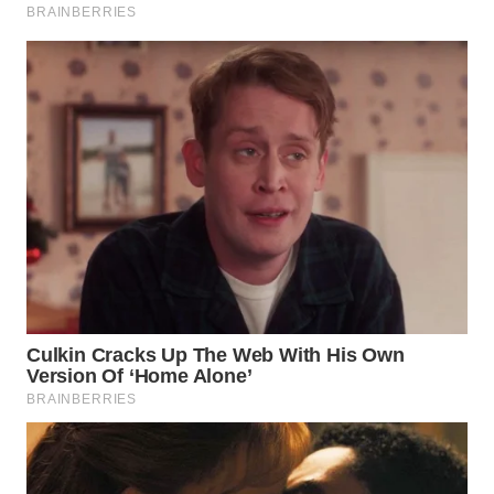
WN
MALUKU
WN
MALUT
WN
DAIRI
WN
DANAU
TOBA
WN
NIAS
WN