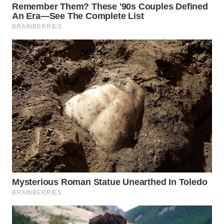
WN
NATUNA
WN
BINTAN
WN
MANDALIKA
WN
LIKUPANG
WN
LABUANBAJO
WN
BORNEO