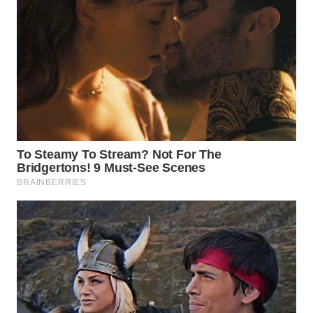
LANGKAT
WN
TAPANULI
SELATAN
WN
TANJUNG
LESUNG
WN
KARO
WN
SIMALUNGUN
WN
LABUHANBATU