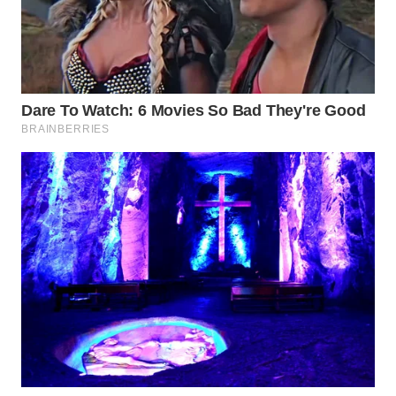
WN
TAPANULI
TENGAH
WN DELI
SERDANG
WN
TEBING
TINGGI
WN
PAKPAK
WN
KARAWANG
WN