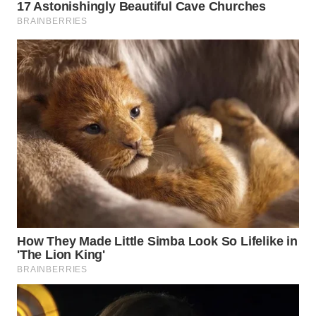
BEKASI
WN
BOGOR
WN
DEPOK
WN
TAPANULI
UTARA
WN
SAMOSIR
WN
PADANG
LAWAS