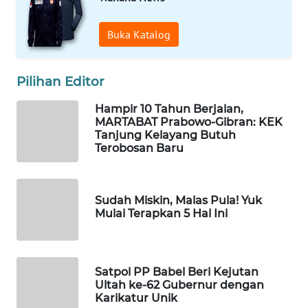
WAHANA
Buka Katalog
SPORT
Pilihan Editor
WAHANA
UMKM
Hampir 10 Tahun Berjalan,
MARTABAT Prabowo-Gibran: KEK
WAHANA
Tanjung Kelayang Butuh
Terobosan Baru
SELEB
WAHANA
PERSONA
Sudah Miskin, Malas Pula! Yuk
Mulai Terapkan 5 Hal Ini
WAHANA
OTOMOTIF
Satpol PP Babel Beri Kejutan
Ultah ke-62 Gubernur dengan
WAHANA
Karikatur Unik
HEALTH