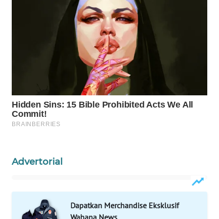
WAHANA
LISTRIK
WAHANA
TRAVEL
WAHANA
TV
WAHANANEWS
ID
Advertorial
WAHANANEWS
CO ID
Dapatkan Merchandise Eksklusif
WAHANANEWS
NET
Wahana News