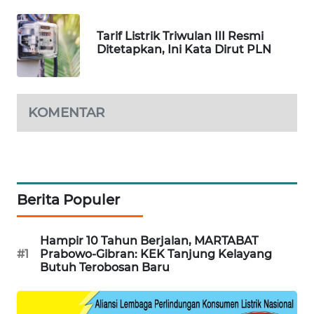
SIBARAGAS
Tarif Listrik Triwulan III Resmi
NEWS
Ditetapkan, Ini Kata Dirut PLN
METRO
SIANTAR
KOMENTAR
NEWS
METRO
MEDAN
NEWS
Berita Populer
METRO
JAKARTA
Hampir 10 Tahun Berjalan, MARTABAT
NEWS
#1
Prabowo-Gibran: KEK Tanjung Kelayang
Butuh Terobosan Baru
KRT
NEWS