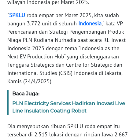
wilayah Indonesia per Maret 2025.
REDAKSI
"
SPKLU
roda empat per Maret 2025, kita sudah
KARIR
bangun 3.772 unit di seluruh
Indonesia
," kata VP
Perencanaan dan Strategi Pengembangan Produk
DISCLAIMER
Niaga PLN Rudiana Nurhadia saat acara RE Invest
Indonesia 2025 dengan tema "Indonesia as the
Wahana
Next EV Production Hub" yang diselenggarakan
News
Tenggara Strategics dan Centre for Strategic dan
Regional
International Studies (CSIS) Indonesia di Jakarta,
Kamis (24/4/2025).
WN
SUMUT
Baca Juga:
WN
PLN Electricity Services Hadirkan Inovasi Live
JAKARTA
Line Insulation Coating Robot
Dia menyebutkan ribuan SPKLU roda empat itu
WN
JABAR
tersebar di 2.515 lokasi dengan rincian Jawa 2.667