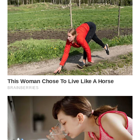
WN
PRIANGAN
TIMUR
WN
SEMARANG
WN
SOLO
WN
BOROBUDUR
WN
MADURA
WN
SURABAYA