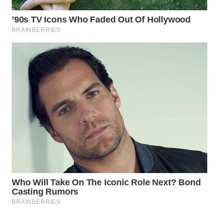
WN
SUMEDANG
WN
CIANJUR
WN
KEPULAUAN
SERIBU
WN
TANGERANG
WN
BINJAI
WN
CIREBON