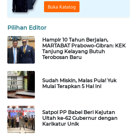
ID
Buka Katalog
MAWAKA
ID
Pilihan Editor
MARTABAT
Hampir 10 Tahun Berjalan,
MARTABAT Prabowo-Gibran: KEK
NET
Tanjung Kelayang Butuh
Terobosan Baru
PLN
WATCH
Sudah Miskin, Malas Pula! Yuk
MKLI
Mulai Terapkan 5 Hal Ini
LPKKI
Satpol PP Babel Beri Kejutan
LKKI
Ultah ke-62 Gubernur dengan
Karikatur Unik
KOPEKLIN