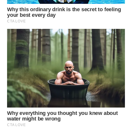
WAHANA
LISTRIK
WAHANA
TRAVEL
WAHANA
TV
WAHANANEWS
ID
WAHANANEWS
CO ID
WAHANANEWS
NET