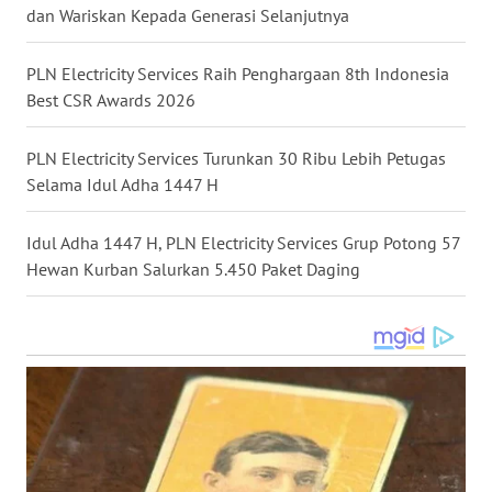
LANGKAT
dan Wariskan Kepada Generasi Selanjutnya
WN
PLN Electricity Services Raih Penghargaan 8th Indonesia
TAPANULI
Best CSR Awards 2026
SELATAN
PLN Electricity Services Turunkan 30 Ribu Lebih Petugas
WN
Selama Idul Adha 1447 H
TANJUNG
LESUNG
Idul Adha 1447 H, PLN Electricity Services Grup Potong 57
Hewan Kurban Salurkan 5.450 Paket Daging
WN
KARO
WN
SIMALUNGUN
WN
LABUHANBATU