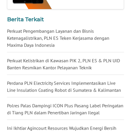
WN
MALUKU
Berita Terkait
Perkuat Pengembangan Layanan dan Bisnis
WN
Ketenagalistrikan, PLN ES Teken Kerjasama dengan
MALUT
Maxima Daya Indonesia
WN
Perkuat Kelistrikan di Kawasan PIK 2, PLN ES & PLN UID
DAIRI
Banten Resmikan Kantor Pelayanan Teknik
WN
DANAU
Perdana PLN Electricity Services Implementasikan Live
TOBA
Line Insulation Coating Robot di Sumatera & Kalimantan
WN
Polres Palas Dampingi ICON Plus Pasang Label Peringatan
NIAS
di Tiang PLN dalam Penertiban Jaringan Ilegal
WN
Ini Ikhtiar Agincourt Resources Wujudkan Energi Bersih