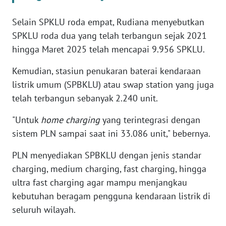
RIAU
Selain SPKLU roda empat, Rudiana menyebutkan
WN
SPKLU roda dua yang telah terbangun sejak 2021
SERAMBI
hingga Maret 2025 telah mencapai 9.956 SPKLU.
WN
Kemudian, stasiun penukaran baterai kendaraan
JAMBI
listrik umum (SPBKLU) atau swap station yang juga
telah terbangun sebanyak 2.240 unit.
WN
SULTRA
"Untuk
home charging
yang terintegrasi dengan
sistem PLN sampai saat ini 33.086 unit," bebernya.
WN
NTB
PLN menyediakan SPBKLU dengan jenis standar
charging, medium charging, fast charging, hingga
WN
ultra fast charging agar mampu menjangkau
SULTENG
kebutuhan beragam pengguna kendaraan listrik di
seluruh wilayah.
WN
SULBAR