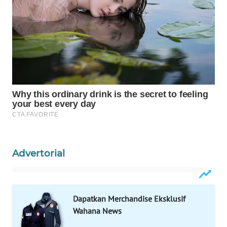
WAHANA
DESA
WISATA
LAPAK
WAHANA
Wahana
Network
KONSUMEN
Advertorial
LISTRIK
MASYARAKAT
KELISTRIKAN
Dapatkan Merchandise Eksklusif
Wahana News
WALINKI