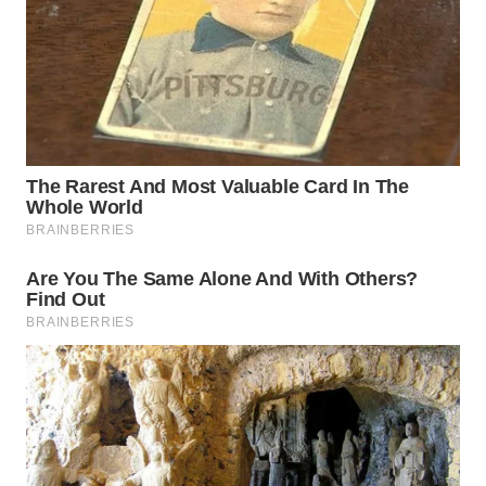
WN
TAPANULI
TENGAH
WN DELI
SERDANG
WN
TEBING
TINGGI
WN
PAKPAK
WN
KARAWANG
WN