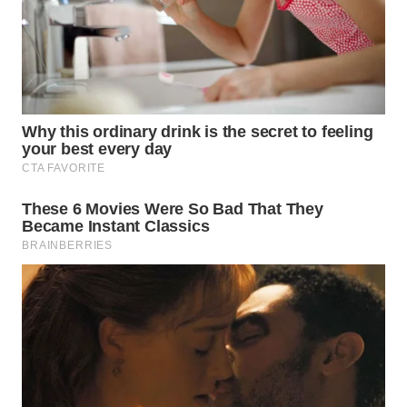
WN
NATUNA
WN
BINTAN
WN
MANDALIKA
WN
LIKUPANG
WN
LABUANBAJO
WN
BORNEO