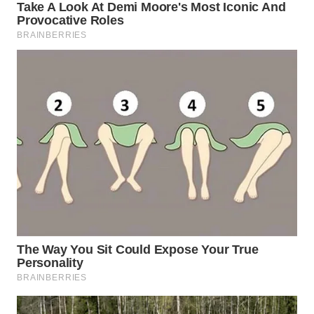
WN
INDRAMAYU
WN
KUNINGAN
WN
MAJALENGKA
WN
SUBANG
WN
SUKABUMI
WN
PURWAKARTA