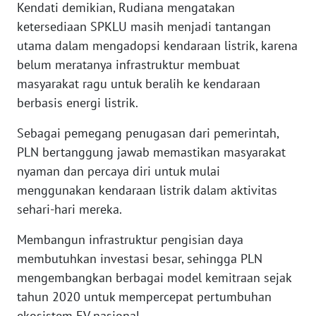
Kendati demikian, Rudiana mengatakan
ketersediaan SPKLU masih menjadi tantangan
WN
utama dalam mengadopsi kendaraan listrik, karena
BABEL
belum meratanya infrastruktur membuat
masyarakat ragu untuk beralih ke kendaraan
WN
berbasis energi listrik.
SUMBAR
Sebagai pemegang penugasan dari pemerintah,
WN
PLN bertanggung jawab memastikan masyarakat
SUMSEL
nyaman dan percaya diri untuk mulai
menggunakan kendaraan listrik dalam aktivitas
WN
BENGKULU
sehari-hari mereka.
Membangun infrastruktur pengisian daya
WN
membutuhkan investasi besar, sehingga PLN
LAMPUNG
mengembangkan berbagai model kemitraan sejak
tahun 2020 untuk mempercepat pertumbuhan
WN
JATENG
ekosistem EV nasional.