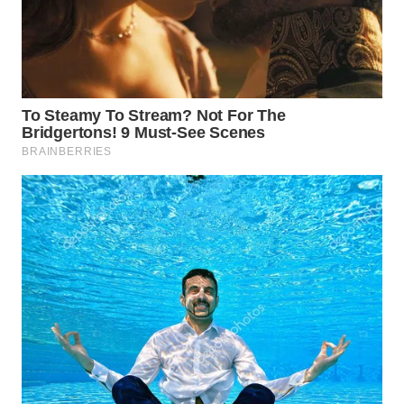
Wahana
Media
Group
WAHANA
NEWS
WAHANA
TANI
WAHANA
ADVOKAT
WAHANA
INFRASTRUKTUR
WAHANA
KONSUMEN