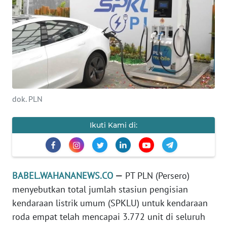
Informasi
INDEKS
BERITA
KONTAK
KAMI
dok. PLN
INFO
IKLAN
Ikuti Kami di:
TENTANG
KAMI
BABEL.WAHANANEWS.CO
—
PT PLN (Persero)
PEDOMAN
menyebutkan total jumlah stasiun pengisian
MEDIA
kendaraan listrik umum (SPKLU) untuk kendaraan
SIBER
roda empat telah mencapai 3.772 unit di seluruh