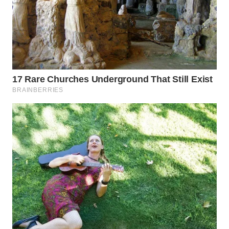
BEKASI
WN
BOGOR
WN
DEPOK
WN
TAPANULI
UTARA
WN
SAMOSIR
WN
PADANG
LAWAS