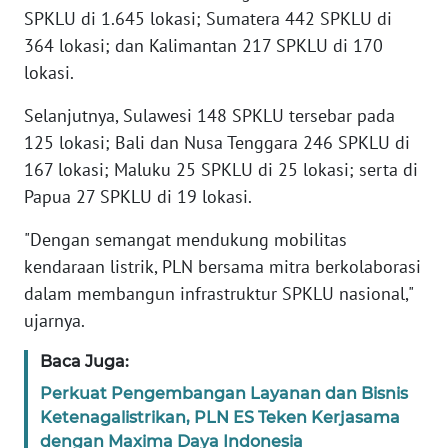
SPKLU di 1.645 lokasi; Sumatera 442 SPKLU di
WN
364 lokasi; dan Kalimantan 217 SPKLU di 170
BANTEN
lokasi.
WN
Selanjutnya, Sulawesi 148 SPKLU tersebar pada
NTT
125 lokasi; Bali dan Nusa Tenggara 246 SPKLU di
167 lokasi; Maluku 25 SPKLU di 25 lokasi; serta di
WN
Papua 27 SPKLU di 19 lokasi.
KEPRI
"Dengan semangat mendukung mobilitas
WN
kendaraan listrik, PLN bersama mitra berkolaborasi
PAPUA
dalam membangun infrastruktur SPKLU nasional,"
ujarnya.
WN
PAPUA
Baca Juga:
BARAT
Perkuat Pengembangan Layanan dan Bisnis
Ketenagalistrikan, PLN ES Teken Kerjasama
WN
dengan Maxima Daya Indonesia