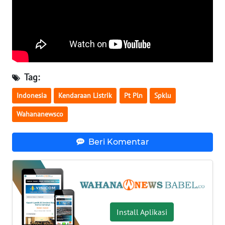
WN
KALTARA
WN
KALSEL
Tag:
Indonesia
Kendaraan Listrik
Pt Pln
Spklu
WN
KALTIM
Wahananewsco
WN
Beri Komentar
SULSEL
WN
GORONTALO
WN
Install Aplikasi
SULUT