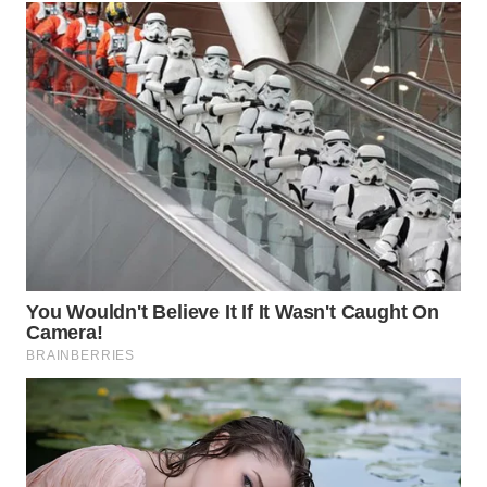
WAHANA
SPORT
WAHANA
UMKM
WAHANA
SELEB
WAHANA
PERSONA
WAHANA
OTOMOTIF
WAHANA
HEALTH