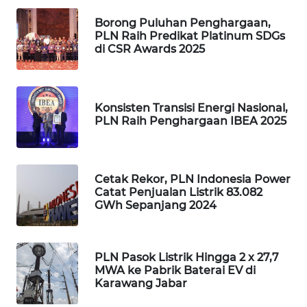
Borong Puluhan Penghargaan,
PORTAL
PLN Raih Predikat Platinum SDGs
KONSUMEN
di CSR Awards 2025
FORWAMKI
Konsisten Transisi Energi Nasional,
ALPERKLINAS
PLN Raih Penghargaan IBEA 2025
FORJASIDA
Cetak Rekor, PLN Indonesia Power
TAMBANG
Catat Penjualan Listrik 83.082
NEWS
GWh Sepanjang 2024
SITUNGIR
NEWS
PLN Pasok Listrik Hingga 2 x 27,7
MWA ke Pabrik Baterai EV di
Karawang Jabar
SIDIKALANG
NEWS