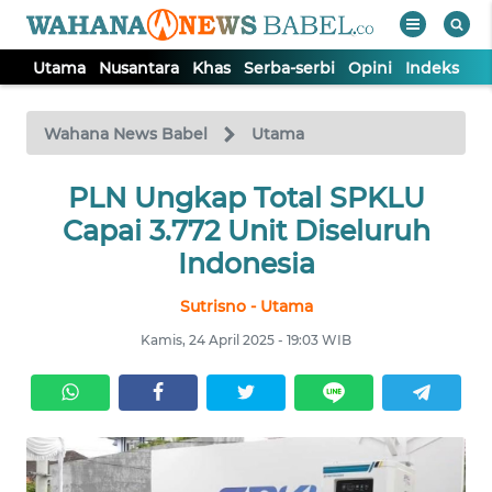
Utama
Nusantara
Khas
Serba-serbi
Opini
Indeks
WAHANA
Tutup
TV
Wahana News Babel
Utama
PLN Ungkap Total SPKLU
UTAMA
Capai 3.772 Unit Diseluruh
NUSANTARA
Indonesia
Sutrisno - Utama
KHAS
Kamis, 24 April 2025 - 19:03 WIB
SERBA-
SERBI
OPINI