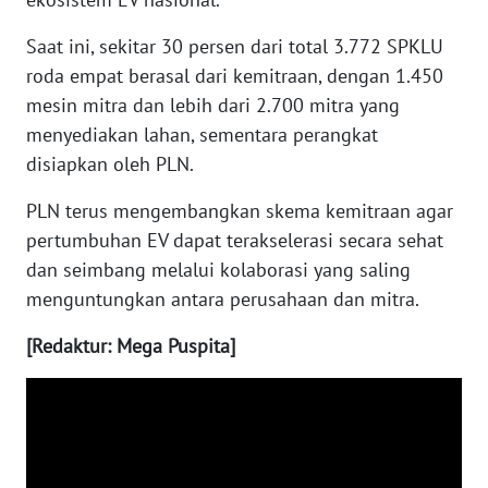
Saat ini, sekitar 30 persen dari total 3.772 SPKLU
WN
roda empat berasal dari kemitraan, dengan 1.450
NUSANTARA
mesin mitra dan lebih dari 2.700 mitra yang
WN
menyediakan lahan, sementara perangkat
JOGJA
disiapkan oleh PLN.
PLN terus mengembangkan skema kemitraan agar
WN
JATIM
pertumbuhan EV dapat terakselerasi secara sehat
dan seimbang melalui kolaborasi yang saling
WN
menguntungkan antara perusahaan dan mitra.
BALI
[Redaktur: Mega Puspita]
WN
KALBAR
WN
KALTENG