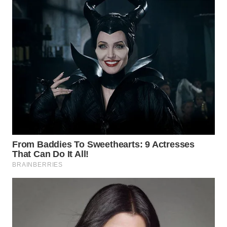
WN
SUMEDANG
WN
CIANJUR
WN
KEPULAUAN
SERIBU
WN
TANGERANG
WN
BINJAI
WN
CIREBON