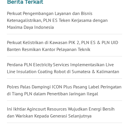
Berita Terkait
Perkuat Pengembangan Layanan dan Bisnis
WN
NUSANTARA
Ketenagalistrikan, PLN ES Teken Kerjasama dengan
Maxima Daya Indonesia
WN
JOGJA
Perkuat Kelistrikan di Kawasan PIK 2, PLN ES & PLN UID
Banten Resmikan Kantor Pelayanan Teknik
WN
JATIM
Perdana PLN Electricity Services Implementasikan Live
Line Insulation Coating Robot di Sumatera & Kalimantan
WN
BALI
Polres Palas Dampingi ICON Plus Pasang Label Peringatan
di Tiang PLN dalam Penertiban Jaringan Ilegal
WN
KALBAR
Ini Ikhtiar Agincourt Resources Wujudkan Energi Bersih
dan Wariskan Kepada Generasi Selanjutnya
WN
KALTENG