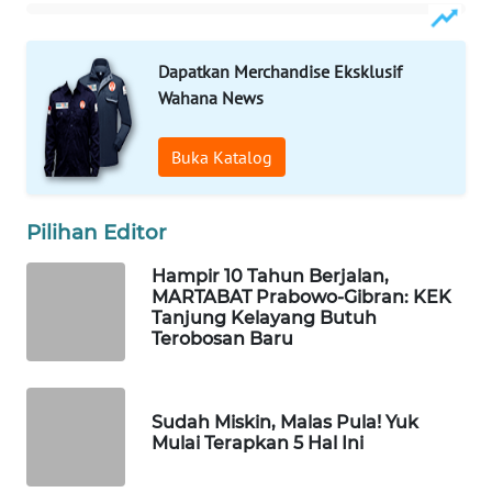
WAHANA
Dapatkan Merchandise Eksklusif
LISTRIK
Wahana News
WAHANA
Buka Katalog
TRAVEL
WAHANA
Pilihan Editor
TV
Hampir 10 Tahun Berjalan,
MARTABAT Prabowo-Gibran: KEK
WAHANANEWS
Tanjung Kelayang Butuh
ID
Terobosan Baru
WAHANANEWS
CO ID
Sudah Miskin, Malas Pula! Yuk
Mulai Terapkan 5 Hal Ini
WAHANANEWS
NET