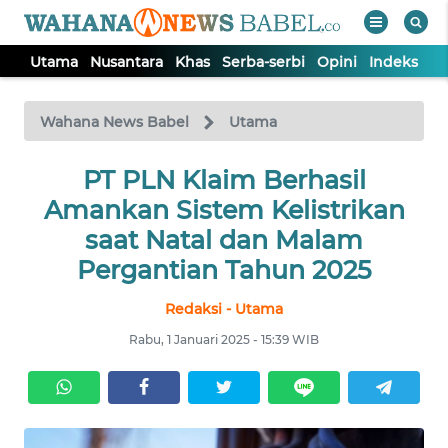
Utama
Nusantara
Khas
Serba-serbi
Opini
Indeks
WAHANA
Tutup
TV
Wahana News Babel
Utama
PT PLN Klaim Berhasil
UTAMA
Amankan Sistem Kelistrikan
NUSANTARA
saat Natal dan Malam
Pergantian Tahun 2025
KHAS
Redaksi - Utama
Rabu, 1 Januari 2025 - 15:39 WIB
SERBA-
SERBI
OPINI