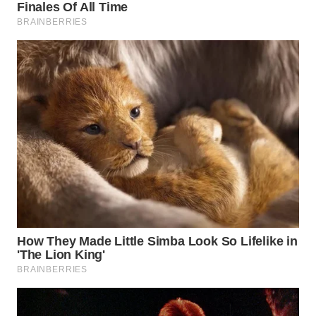
WN
MALUKU
WN
MALUT
WN
DAIRI
WN
DANAU
TOBA
WN
NIAS
WN