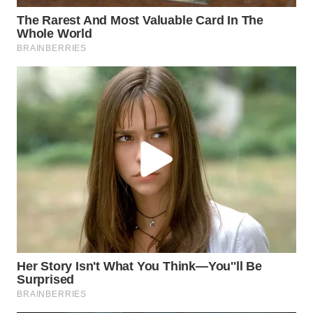
BEKASI
WN
BOGOR
WN
DEPOK
WN
TAPANULI
UTARA
WN
SAMOSIR
WN
PADANG
LAWAS