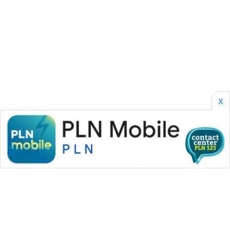
SONYA
ASA
NEWS
X