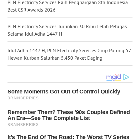
PLN Electricity Services Raih Penghargaan 8th Indonesia
Best CSR Awards 2026
WN
KALTARA
PLN Electricity Services Turunkan 30 Ribu Lebih Petugas
Selama Idul Adha 1447 H
WN
KALSEL
Idul Adha 1447 H, PLN Electricity Services Grup Potong 57
Hewan Kurban Salurkan 5.450 Paket Daging
WN
KALTIM
WN
SULSEL
WN
GORONTALO
WN
SULUT