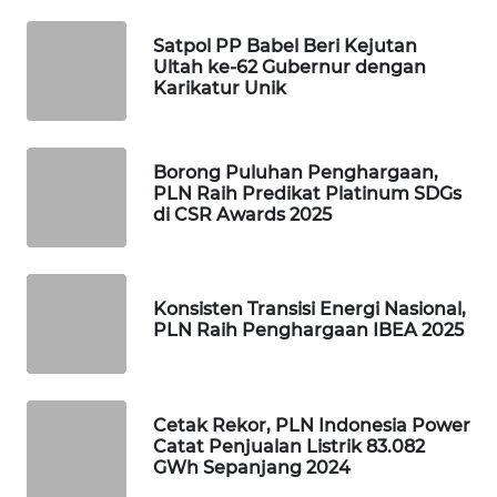
Satpol PP Babel Beri Kejutan
WAHANA
Ultah ke-62 Gubernur dengan
SPORT
Karikatur Unik
WAHANA
UMKM
Borong Puluhan Penghargaan,
PLN Raih Predikat Platinum SDGs
di CSR Awards 2025
WAHANA
SELEB
WAHANA
Konsisten Transisi Energi Nasional,
PERSONA
PLN Raih Penghargaan IBEA 2025
WAHANA
OTOMOTIF
Cetak Rekor, PLN Indonesia Power
Catat Penjualan Listrik 83.082
WAHANA
GWh Sepanjang 2024
HEALTH