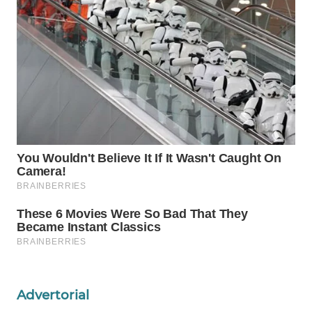
Wahana
Media
Group
WAHANA
NEWS
WAHANA
TANI
WAHANA
ADVOKAT
WAHANA
INFRASTRUKTUR
Advertorial
WAHANA
KONSUMEN