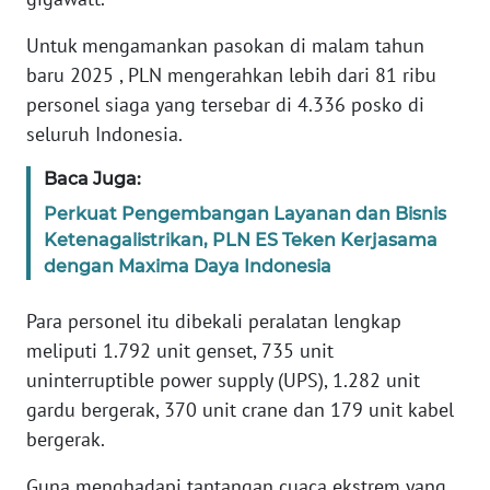
WN
Untuk mengamankan pasokan di malam tahun
BANTEN
baru 2025 , PLN mengerahkan lebih dari 81 ribu
personel siaga yang tersebar di 4.336 posko di
WN
seluruh Indonesia.
NTT
Baca Juga:
WN
Perkuat Pengembangan Layanan dan Bisnis
KEPRI
Ketenagalistrikan, PLN ES Teken Kerjasama
dengan Maxima Daya Indonesia
WN
PAPUA
Para personel itu dibekali peralatan lengkap
meliputi 1.792 unit genset, 735 unit
WN
uninterruptible power supply (UPS), 1.282 unit
PAPUA
gardu bergerak, 370 unit crane dan 179 unit kabel
BARAT
bergerak.
WN
Guna menghadapi tantangan cuaca ekstrem yang