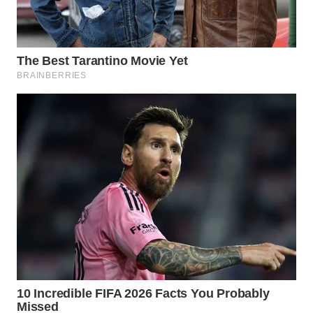
WN
PRIANGAN
TIMUR
WN
SEMARANG
WN
SOLO
WN
BOROBUDUR
WN
MADURA
WN
SURABAYA