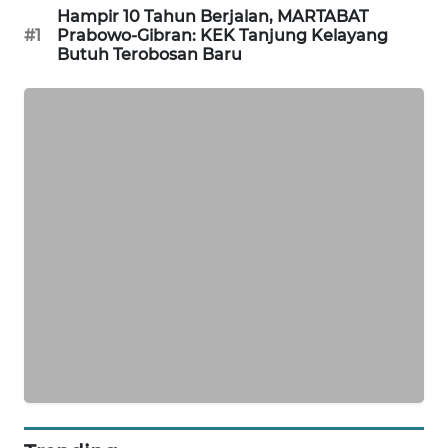
ID
Hampir 10 Tahun Berjalan, MARTABAT
#1
Prabowo-Gibran: KEK Tanjung Kelayang
Butuh Terobosan Baru
MAWAKA
ID
MARTABAT
NET
PLN
WATCH
MKLI
LPKKI
LKKI
KOPEKLIN