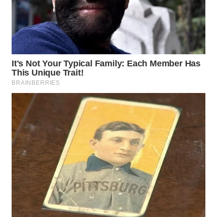
WN
TAPANULI
TENGAH
WN DELI
SERDANG
WN
TEBING
TINGGI
WN
PAKPAK
WN
KARAWANG
WN