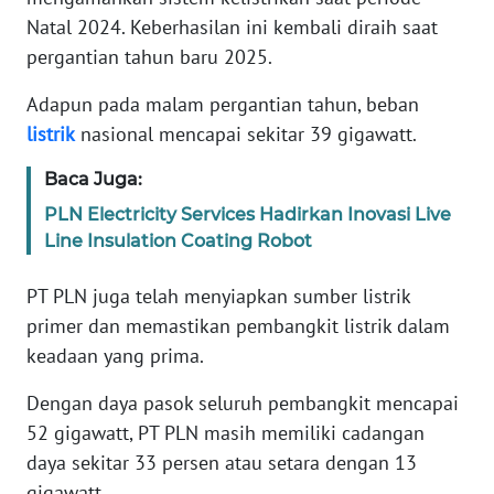
REDAKSI
Natal 2024. Keberhasilan ini kembali diraih saat
pergantian tahun baru 2025.
KARIR
Adapun pada malam pergantian tahun, beban
listrik
nasional mencapai sekitar 39 gigawatt.
DISCLAIMER
Baca Juga:
Wahana
News
PLN Electricity Services Hadirkan Inovasi Live
Regional
Line Insulation Coating Robot
WN
PT PLN juga telah menyiapkan sumber listrik
SUMUT
primer dan memastikan pembangkit listrik dalam
keadaan yang prima.
WN
JAKARTA
Dengan daya pasok seluruh pembangkit mencapai
52 gigawatt, PT PLN masih memiliki cadangan
WN
daya sekitar 33 persen atau setara dengan 13
JABAR
gigawatt.