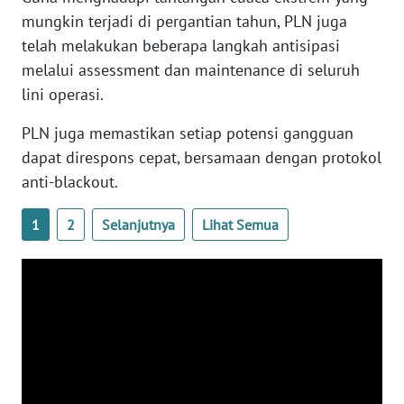
RIAU
mungkin terjadi di pergantian tahun, PLN juga
telah melakukan beberapa langkah antisipasi
WN
melalui assessment dan maintenance di seluruh
SERAMBI
lini operasi.
WN
PLN juga memastikan setiap potensi gangguan
JAMBI
dapat direspons cepat, bersamaan dengan protokol
anti-blackout.
WN
SULTRA
1
2
Selanjutnya
Lihat Semua
WN
NTB
WN
SULTENG
WN
SULBAR