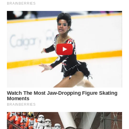
WN
NATUNA
WN
BINTAN
WN
MANDALIKA
WN
LIKUPANG
WN
LABUANBAJO
WN
BORNEO