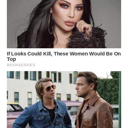
WN
INDRAMAYU
WN
KUNINGAN
WN
MAJALENGKA
WN
SUBANG
WN
SUKABUMI
WN
PURWAKARTA