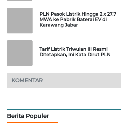
WAHANA
PLN Pasok Listrik Hingga 2 x 27,7
DESA
MWA ke Pabrik Baterai EV di
WISATA
Karawang Jabar
LAPAK
WAHANA
Tarif Listrik Triwulan III Resmi
Ditetapkan, Ini Kata Dirut PLN
Wahana
Network
KOMENTAR
KONSUMEN
LISTRIK
MASYARAKAT
KELISTRIKAN
Berita Populer
WALINKI