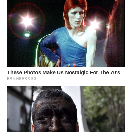
LANGKAT
WN
TAPANULI
SELATAN
WN
TANJUNG
LESUNG
WN
KARO
WN
SIMALUNGUN
WN
LABUHANBATU