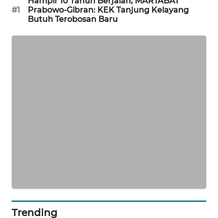
Hampir 10 Tahun Berjalan, MARTABAT
#1
Prabowo-Gibran: KEK Tanjung Kelayang
Butuh Terobosan Baru
SIBARAGAS
NEWS
METRO
SIANTAR
NEWS
METRO
MEDAN
NEWS
METRO
JAKARTA
NEWS
KRT
NEWS
Trending