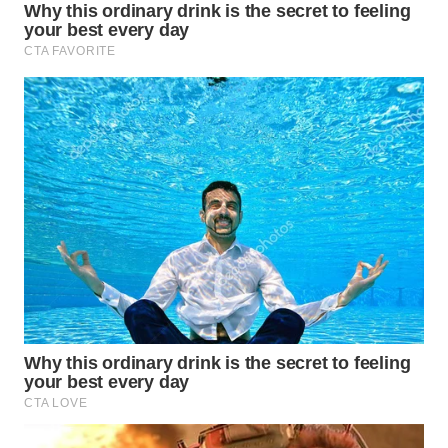
LANGKAT
WN
TAPANULI
SELATAN
WN
TANJUNG
LESUNG
WN
KARO
WN
SIMALUNGUN
WN
LABUHANBATU