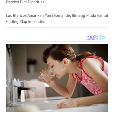
Deteksi Dini Diperluas
WN
MALUKU
Los Blancos Amankan Yan Diomande, Bintang Muda Pantai
Gading Siap ke Madrid
WN
MALUT
WN
DAIRI
WN
DANAU
TOBA
WN
NIAS
WN