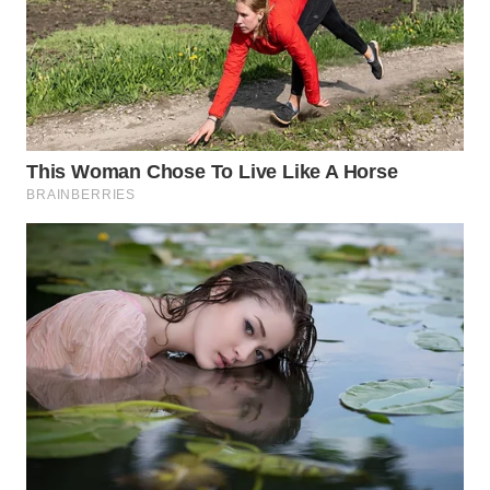
Wahana
Media
Group
WAHANA
NEWS
WAHANA
TANI
WAHANA
ADVOKAT
WAHANA
INFRASTRUKTUR
WAHANA
KONSUMEN