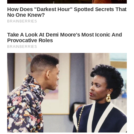
WN
SUMEDANG
WN
CIANJUR
WN
KEPULAUAN
SERIBU
WN
TANGERANG
WN
BINJAI
WN
CIREBON