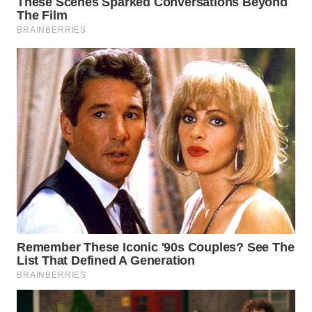
WN
PRIANGAN
TIMUR
WN
SEMARANG
WN
SOLO
WN
BOROBUDUR
WN
MADURA
WN
SURABAYA