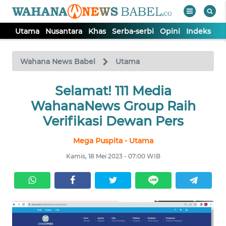
Utama
Nusantara
Khas
Serba-serbi
Opini
Indeks
WAHANA
Tutup
TV
Wahana News Babel
Utama
Selamat! 111 Media
UTAMA
WahanaNews Group Raih
NUSANTARA
Verifikasi Dewan Pers
Mega Puspita - Utama
KHAS
Kamis, 18 Mei 2023 - 07:00 WIB
SERBA-
SERBI
OPINI