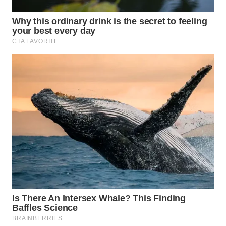
WAHANA
LISTRIK
WAHANA
TRAVEL
WAHANA
TV
WAHANANEWS
ID
WAHANANEWS
CO ID
WAHANANEWS
NET