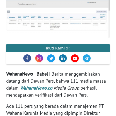
Informasi
INDEKS
BERITA
KONTAK
KAMI
Ikuti Kami di:
INFO
IKLAN
WahanaNews - Babel |
Berita menggembirakan
TENTANG
datang dari Dewan Pers, bahwa 111 media massa
KAMI
dalam
WahanaNews.co
Media Group
berhasil
mendapatkan verifikasi dari Dewan Pers.
PEDOMAN
MEDIA
Ada 111 pers yang berada dalam manajemen PT
SIBER
Wahana Karunia Media yang dipimpin Direktur