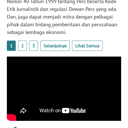
Nomor 40 Tahun 1999 tentang Pers beserta Kode
Etik Jurnalistik dan regulasi Dewan Pers yang ada.
WN
Dan, juga dapat menjadi mitra dengan pelbagai
BABEL
pihak dalam bidang pemberitaan dan perusahaan
sebagai lembaga ekonomi.
WN
SUMBAR
1
2
3
Selanjutnya
Lihat Semua
WN
SUMSEL
WN
BENGKULU
WN
LAMPUNG
WN
JATENG