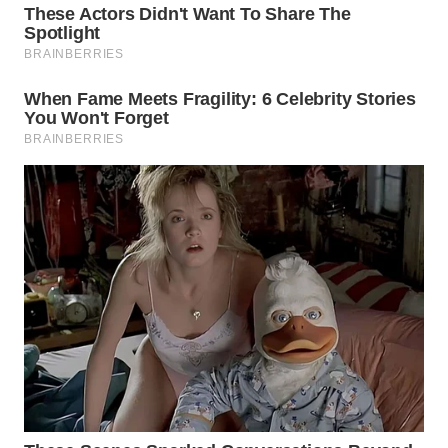
WN
INDRAMAYU
WN
KUNINGAN
WN
MAJALENGKA
WN
SUBANG
WN
SUKABUMI
WN
PURWAKARTA