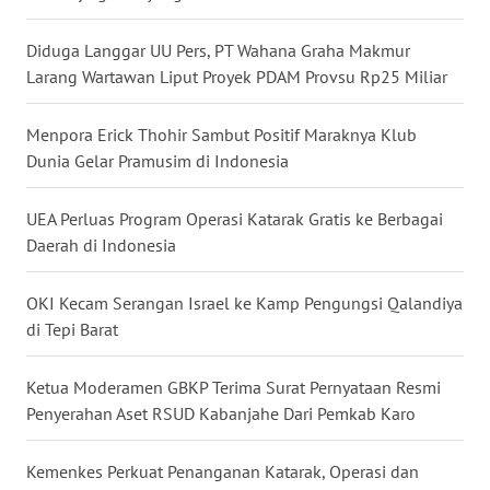
WN
Diduga Langgar UU Pers, PT Wahana Graha Makmur
KALTARA
Larang Wartawan Liput Proyek PDAM Provsu Rp25 Miliar
WN
Menpora Erick Thohir Sambut Positif Maraknya Klub
KALSEL
Dunia Gelar Pramusim di Indonesia
WN
UEA Perluas Program Operasi Katarak Gratis ke Berbagai
KALTIM
Daerah di Indonesia
WN
OKI Kecam Serangan Israel ke Kamp Pengungsi Qalandiya
SULSEL
di Tepi Barat
WN
Ketua Moderamen GBKP Terima Surat Pernyataan Resmi
GORONTALO
Penyerahan Aset RSUD Kabanjahe Dari Pemkab Karo
WN
Kemenkes Perkuat Penanganan Katarak, Operasi dan
SULUT