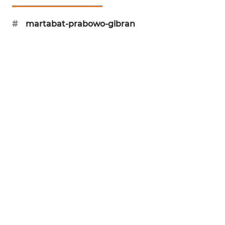
KARING
#
martabat-prabowo-gibran
NEWS
JURNAL
MARITIM
HUMBANG
NEWS
GARONGGANG
NEWS
FISUELRI
ID
ENERGI
NEWS