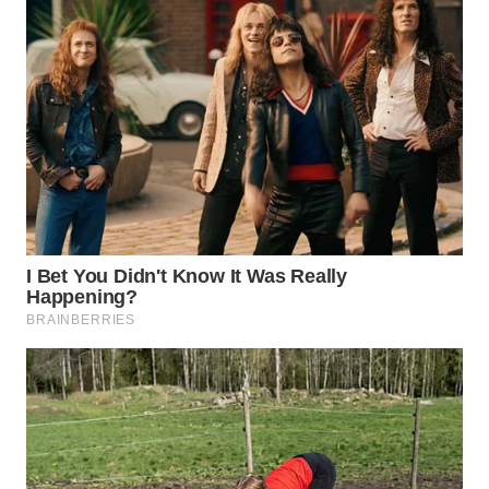
WN
NATUNA
WN
BINTAN
WN
MANDALIKA
WN
LIKUPANG
WN
LABUANBAJO
WN
BORNEO