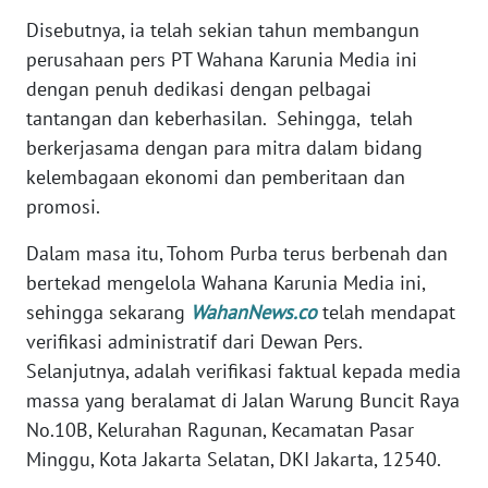
Disebutnya, ia telah sekian tahun membangun
WN
perusahaan pers PT Wahana Karunia Media ini
BANTEN
dengan penuh dedikasi dengan pelbagai
tantangan dan keberhasilan. Sehingga, telah
WN
NTT
berkerjasama dengan para mitra dalam bidang
kelembagaan ekonomi dan pemberitaan dan
WN
promosi.
KEPRI
Dalam masa itu, Tohom Purba terus berbenah dan
bertekad mengelola Wahana Karunia Media ini,
WN
PAPUA
sehingga sekarang
WahanNews.co
telah mendapat
verifikasi administratif dari Dewan Pers.
WN
Selanjutnya, adalah verifikasi faktual kepada media
PAPUA
massa yang beralamat di Jalan Warung Buncit Raya
BARAT
No.10B, Kelurahan Ragunan, Kecamatan Pasar
Minggu, Kota Jakarta Selatan, DKI Jakarta, 12540.
WN