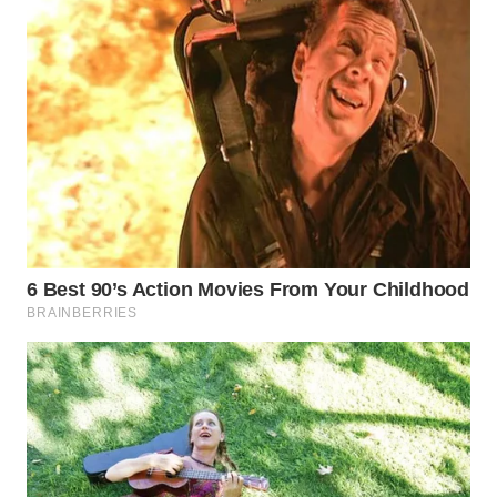
WN
TAPANULI
TENGAH
WN DELI
SERDANG
WN
TEBING
TINGGI
WN
PAKPAK
WN
KARAWANG
WN