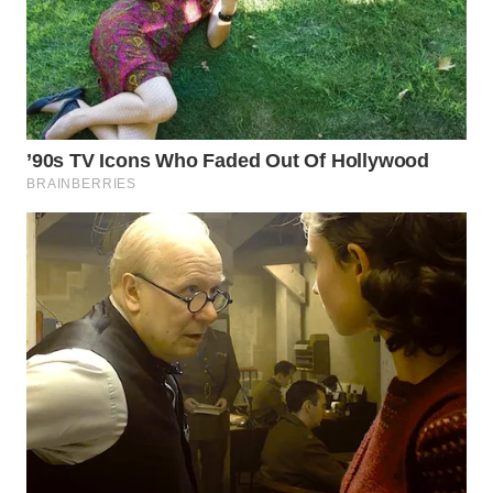
BEKASI
WN
BOGOR
WN
DEPOK
WN
TAPANULI
UTARA
WN
SAMOSIR
WN
PADANG
LAWAS