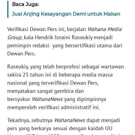
RIAU
Baca Juga:
Jual Anjing Kesayangan Demi untuk Makan
WN
SERAMBI
Verifikasi Dewan Pers ini, berjalan
Wahana Media
Group,
kala Hendrik Isnaini Raseukiy menjadi
WN
pemimpin redaksi yang bersertifikasi utama dari
JAMBI
Dewan Pers.
WN
Raseukiy, yang telah berprofesi sebagai wartawan
SULTRA
sekira 25 tahun ini di beberapa media massa
nasional yang terverifikasi Dewan Pers,
WN
NTB
menyatakan sangat gembira dan
bersyukur
WahanaNews
yang dipimpinnya
WN
memperoleh verifikasi administratif ini.
SULTENG
Tekadnya, sebutnya
WahanaNews
dapat menjadi
pers yang berkarya sesuai dengan kaidah UU
WN
SULBAR