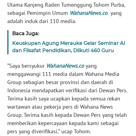
Utama Kanjeng Raden Tumenggung Tohom Purba,
REDAKSI
sebagai Pemimpin Umum
WahanaNews.co
yang
adalah induk dari 110 media.
KARIR
Baca Juga:
DISCLAIMER
Keuskupan Agung Merauke Gelar Seminar AI
dan Filsafat Pendidikan, Diikuti 460 Guru
Wahana
News
Regional
“Saya bersyukur
WahanaNews.co
yang
menggawangi 111 media dalam Wahana Media
WN
Group sebagian besar provinsi dan daerah di
SUMUT
Indonesia mendapatkan verifikasi dari Dewan Pers.
Terima kasih saya ucapkan kepada semua rekan
WN
wartawan atau pekerja pers di Wahana News
JAKARTA
Group. Terima kasih kepada Dewan Pers yang telah
memberikan kepercayaan kepada kami sebagai
WN
pers yang diverifikasi,” ucap Tohom.
JABAR