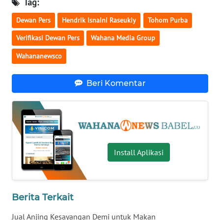
Tag:
Dewan Pers
Hendrik Isnaini Raseukiy
Tohom Purba
WN
NUSANTARA
Verifikasi Dewan Pers
Wahana Media Group
Wahananewsco
WN
JOGJA
Beri Komentar
WN
JATIM
WN
BALI
Install Aplikasi
WN
KALBAR
Berita Terkait
WN
KALTENG
Jual Anjing Kesayangan Demi untuk Makan