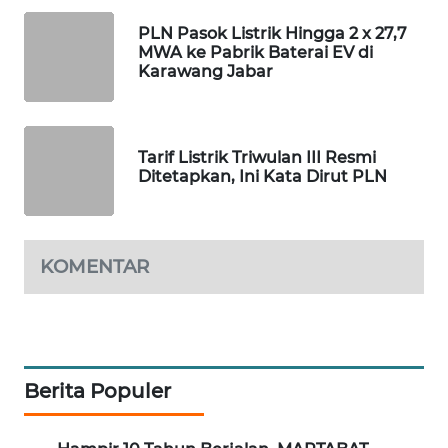
PLN Pasok Listrik Hingga 2 x 27,7
PORTAL
MWA ke Pabrik Baterai EV di
KONSUMEN
Karawang Jabar
FORWAMKI
Tarif Listrik Triwulan III Resmi
ALPERKLINAS
Ditetapkan, Ini Kata Dirut PLN
FORJASIDA
KOMENTAR
TAMBANG
NEWS
SITUNGIR
NEWS
Berita Populer
SIDIKALANG
NEWS