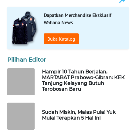
WAHANA
Dapatkan Merchandise Eksklusif
DESA
Wahana News
WISATA
Buka Katalog
LAPAK
WAHANA
Pilihan Editor
Wahana
Network
Hampir 10 Tahun Berjalan,
MARTABAT Prabowo-Gibran: KEK
Tanjung Kelayang Butuh
KONSUMEN
Terobosan Baru
LISTRIK
MASYARAKAT
Sudah Miskin, Malas Pula! Yuk
KELISTRIKAN
Mulai Terapkan 5 Hal Ini
WALINKI