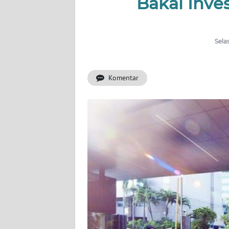
Bakal Inves
INDEKS
BERITA
Sela
KONTAK
KAMI
Komentar
INFO
IKLAN
TENTANG
KAMI
PEDOMAN
MEDIA
SIBER
REDAKSI