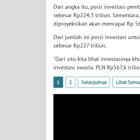
Dari angka itu, porsi investasi pe
WN
SERAMBI
sebesar Rp224,3 triliun. Sementara,
diproyeksikan akan mencapai Rp 567
WN
Dari jumlah ini porsi investasi unt
JAMBI
sebesar Rp227 triliun.
WN
"Dari situ kita lihat investasinya k
SULTRA
investasi swasta. PLN Rp567,6 triliu
WN
1
2
Selanjutnya
Lihat Sem
NTB
WN
SULTENG
WN
SULBAR