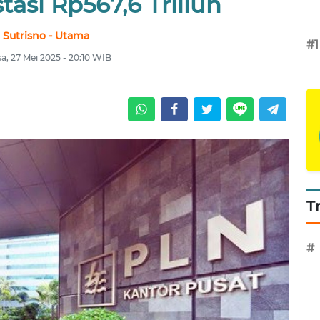
tasi Rp567,6 Triliun
Sutrisno - Utama
#1
sa, 27 Mei 2025 - 20:10 WIB
T
#