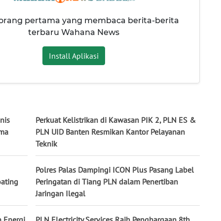
 orang pertama yang membaca berita-berita
terbaru Wahana News
Install Aplikasi
nis
Perkuat Kelistrikan di Kawasan PIK 2, PLN ES &
ama
PLN UID Banten Resmikan Kantor Pelayanan
Teknik
Polres Palas Dampingi ICON Plus Pasang Label
oating
Peringatan di Tiang PLN dalam Penertiban
Jaringan Ilegal
n Energi
PLN Electricity Services Raih Penghargaan 8th