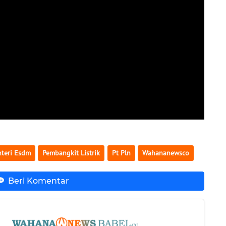
teri Esdm
Pembangkit Listrik
Pt Pln
Wahananewsco
Beri Komentar