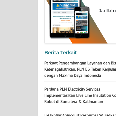
WN
NUSANTARA
Jadilah
WN
JOGJA
WN
JATIM
Berita Terkait
WN
Perkuat Pengembangan Layanan dan Bis
BALI
Ketenagalistrikan, PLN ES Teken Kerjas
dengan Maxima Daya Indonesia
WN
KALBAR
Perdana PLN Electricity Services
Implementasikan Live Line Insulation C
WN
Robot di Sumatera & Kalimantan
KALTENG
Ini Ikhtiar Agincourt Resources Wujudka