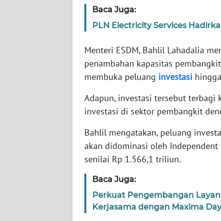
WN
Baca Juga:
BANTEN
PLN Electricity Services Hadirka
WN
Menteri ESDM, Bahlil Lahadalia m
NTT
penambahan kapasitas pembangkit l
membuka peluang
investasi
hingga 
WN
KEPRI
Adapun, investasi tersebut terbagi 
investasi di sektor pembangkit deng
WN
PAPUA
Bahlil mengatakan, peluang investa
akan didominasi oleh Independent 
WN
senilai Rp 1.566,1 triliun.
PAPUA
BARAT
Baca Juga:
Perkuat Pengembangan Layanan 
WN
Kerjasama dengan Maxima Day
RIAU