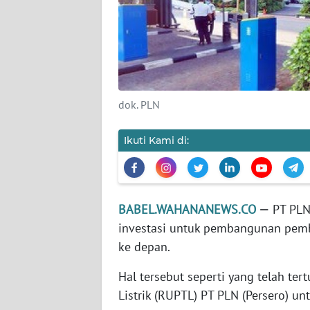
KARIR
DISCLAIMER
Wahana
dok. PLN
News
Regional
Ikuti Kami di:
WN
SUMUT
BABEL.WAHANANEWS.CO
—
PT PLN 
WN
investasi untuk pembangunan pemba
JAKARTA
ke depan.
WN
Hal tersebut seperti yang telah t
JABAR
Listrik (RUPTL) PT PLN (Persero) u