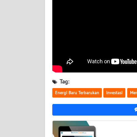
WN
BABEL
WN
SUMBAR
WN
SUMSEL
WN
Tag:
BENGKULU
Energi Baru Terbarukan
Investasi
Men
WN
LAMPUNG
WN
JATENG