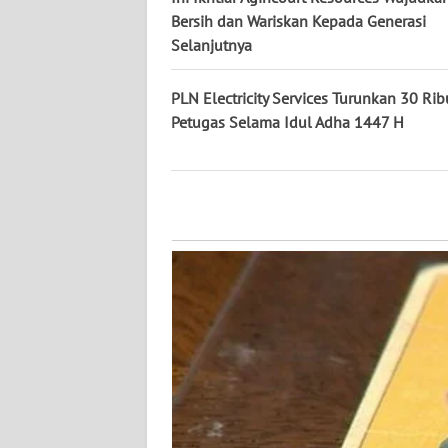
WN
Bersih dan Wariskan Kepada Generasi
KALTARA
Selanjutnya
WN
PLN Electricity Services Turunkan 30 Rib
KALSEL
Petugas Selama Idul Adha 1447 H
WN
KALTIM
WN
SULSEL
WN
GORONTALO
WN
SULUT