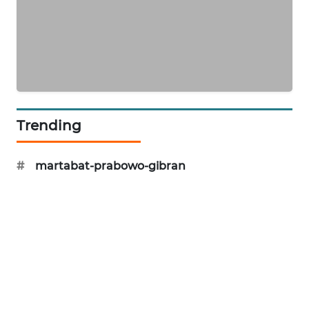
KARING
NEWS
JURNAL
MARITIM
Trending
HUMBANG
NEWS
#
martabat-prabowo-gibran
GARONGGANG
NEWS
FISUELRI
ID
ENERGI
NEWS