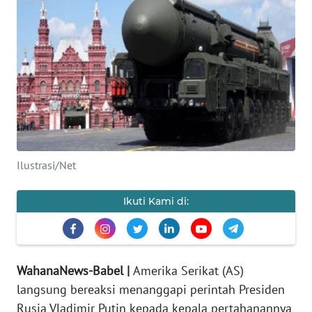
Informasi
INDEKS
BERITA
KONTAK
KAMI
INFO
Ilustrasi/Net
IKLAN
Ikuti Kami di:
TENTANG
KAMI
PEDOMAN
WahanaNews-Babel |
Amerika Serikat (AS)
MEDIA
SIBER
langsung bereaksi menanggapi perintah Presiden
Rusia Vladimir Putin kepada kepala pertahanannya