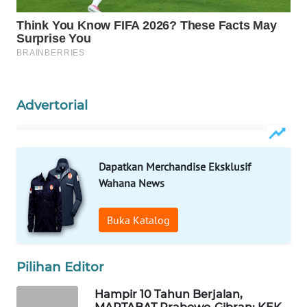
WAHANA
DESA
WISATA
LAPAK
Advertorial
WAHANA
Wahana
Network
Dapatkan Merchandise Eksklusif
Wahana News
KONSUMEN
LISTRIK
Buka Katalog
MASYARAKAT
KELISTRIKAN
Pilihan Editor
WALINKI
Hampir 10 Tahun Berjalan,