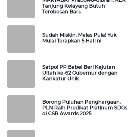
MARTABAT Prabowo-Gibran: KEK
ID
Tanjung Kelayang Butuh
Terobosan Baru
MAWAKA
ID
Sudah Miskin, Malas Pula! Yuk
MARTABAT
Mulai Terapkan 5 Hal Ini
NET
PLN
Satpol PP Babel Beri Kejutan
WATCH
Ultah ke-62 Gubernur dengan
Karikatur Unik
MKLI
LPKKI
Borong Puluhan Penghargaan,
PLN Raih Predikat Platinum SDGs
di CSR Awards 2025
LKKI
KOPEKLIN