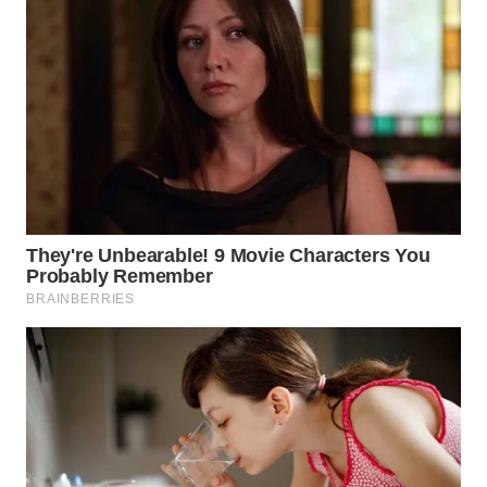
WAHANA
LISTRIK
WAHANA
TRAVEL
WAHANA
TV
WAHANANEWS
ID
WAHANANEWS
CO ID
WAHANANEWS
NET