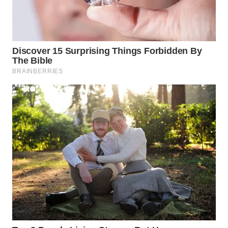
WN
MALUKU
WN
MALUT
WN
DAIRI
WN
DANAU
TOBA
WN
NIAS
WN