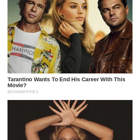
WN
TAPANULI
TENGAH
WN DELI
SERDANG
WN
TEBING
TINGGI
WN
PAKPAK
WN
KARAWANG
WN