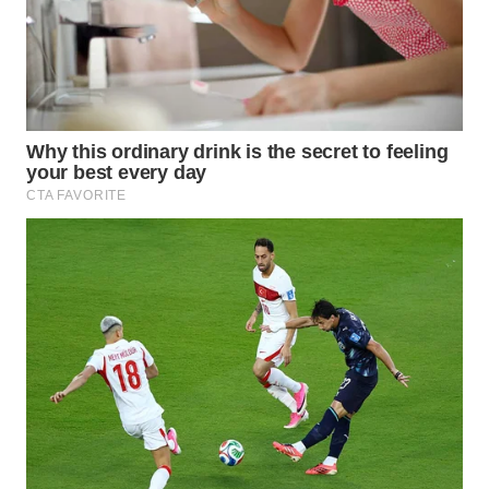
WAHANA
SPORT
WAHANA
UMKM
WAHANA
SELEB
WAHANA
PERSONA
WAHANA
OTOMOTIF
WAHANA
HEALTH