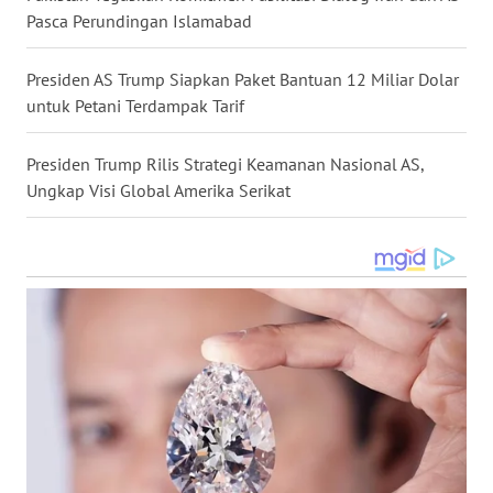
Pasca Perundingan Islamabad
WN
KALTARA
Presiden AS Trump Siapkan Paket Bantuan 12 Miliar Dolar
untuk Petani Terdampak Tarif
WN
KALSEL
Presiden Trump Rilis Strategi Keamanan Nasional AS,
Ungkap Visi Global Amerika Serikat
WN
KALTIM
WN
SULSEL
WN
GORONTALO
WN
SULUT