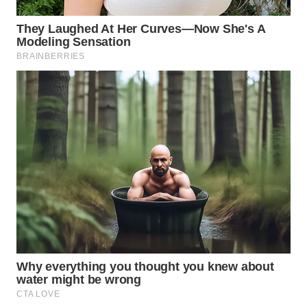
WN
SUMEDANG
WN
CIANJUR
WN
KEPULAUAN
SERIBU
WN
TANGERANG
WN
BINJAI
WN
CIREBON