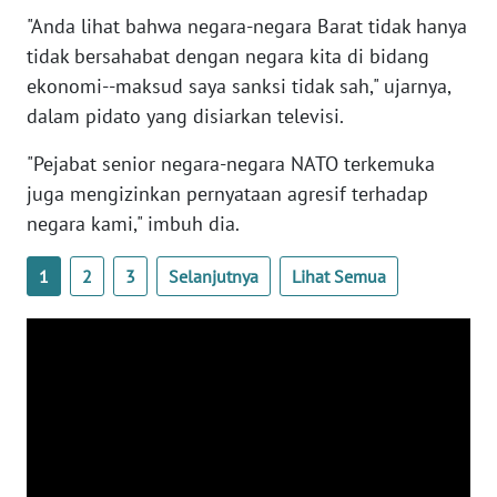
RIAU
"Anda lihat bahwa negara-negara Barat tidak hanya
tidak bersahabat dengan negara kita di bidang
WN
ekonomi--maksud saya sanksi tidak sah," ujarnya,
SERAMBI
dalam pidato yang disiarkan televisi.
WN
"Pejabat senior negara-negara NATO terkemuka
JAMBI
juga mengizinkan pernyataan agresif terhadap
negara kami," imbuh dia.
WN
SULTRA
1
2
3
Selanjutnya
Lihat Semua
WN
NTB
WN
SULTENG
WN
SULBAR