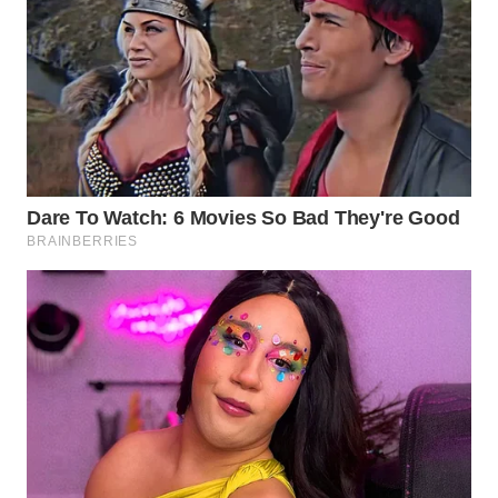
WN
PRIANGAN
TIMUR
WN
SEMARANG
WN
SOLO
WN
BOROBUDUR
WN
MADURA
WN
SURABAYA