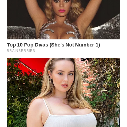
BEKASI
WN
BOGOR
WN
DEPOK
WN
TAPANULI
UTARA
WN
SAMOSIR
WN
PADANG
LAWAS