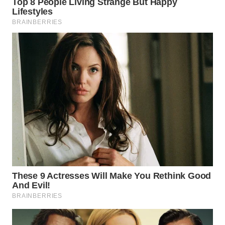
LANGKAT
WN
TAPANULI
SELATAN
WN
TANJUNG
LESUNG
WN
KARO
WN
SIMALUNGUN
WN
LABUHANBATU