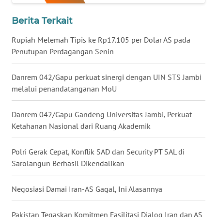
Berita Terkait
WN
NUSANTARA
Rupiah Melemah Tipis ke Rp17.105 per Dolar AS pada
Penutupan Perdagangan Senin
WN
JOGJA
Danrem 042/Gapu perkuat sinergi dengan UIN STS Jambi
melalui penandatanganan MoU
WN
JATIM
Danrem 042/Gapu Gandeng Universitas Jambi, Perkuat
Ketahanan Nasional dari Ruang Akademik
WN
BALI
Polri Gerak Cepat, Konflik SAD dan Security PT SAL di
Sarolangun Berhasil Dikendalikan
WN
KALBAR
Negosiasi Damai Iran-AS Gagal, Ini Alasannya
WN
KALTENG
Pakistan Tegaskan Komitmen Fasilitasi Dialog Iran dan AS