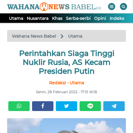
Utama
Nusantara
Khas
Serba-serbi
Opini
Indeks
WAHANA
Tutup
TV
Wahana News Babel
Utama
Perintahkan Siaga Tinggi
UTAMA
Nuklir Rusia, AS Kecam
NUSANTARA
Presiden Putin
Redaksi - Utama
KHAS
Senin, 28 Februari 2022 - 17:15 WIB
SERBA-
SERBI
OPINI