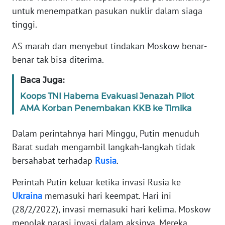
REDAKSI
untuk menempatkan pasukan nuklir dalam siaga
tinggi.
KARIR
AS marah dan menyebut tindakan Moskow benar-
benar tak bisa diterima.
DISCLAIMER
Baca Juga:
Wahana
Koops TNI Habema Evakuasi Jenazah Pilot
News
Regional
AMA Korban Penembakan KKB ke Timika
Dalam perintahnya hari Minggu, Putin menuduh
WN
SUMUT
Barat sudah mengambil langkah-langkah tidak
bersahabat terhadap
Rusia
.
WN
JAKARTA
Perintah Putin keluar ketika invasi Rusia ke
Ukraina
memasuki hari keempat. Hari ini
WN
(28/2/2022), invasi memasuki hari kelima. Moskow
JABAR
menolak narasi invasi dalam aksinya. Mereka