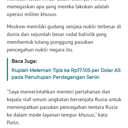
menegaskan apa yang mereka lakukan adalah
WN
operasi militer khusus.
BANTEN
Moskow memiliki gudang senjata nuklir terbesar di
WN
dunia dan sejumlah besar rudal balistik yang
NTT
membentuk tulang punggung pasukan
pencegahan nuklir negara itu.
WN
KEPRI
Baca Juga:
Rupiah Melemah Tipis ke Rp17.105 per Dolar AS
WN
pada Penutupan Perdagangan Senin
PAPUA
"Saya memerintahkan menteri pertahanan dan
WN
kepala staf umum angkatan bersenjata Rusia untuk
PAPUA
menempatkan pasukan pencegahan tentara Rusia
BARAT
ke dalam mode layanan tempur khusus," kata
Putin.
WN