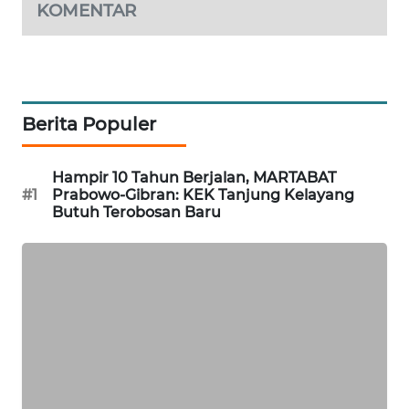
KOMENTAR
SIBARAGAS
NEWS
METRO
Berita Populer
SIANTAR
NEWS
Hampir 10 Tahun Berjalan, MARTABAT
#1
Prabowo-Gibran: KEK Tanjung Kelayang
METRO
Butuh Terobosan Baru
MEDAN
NEWS
METRO
JAKARTA
NEWS
KRT
NEWS