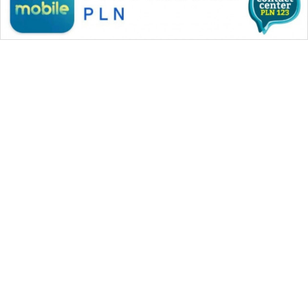
WAHANA MEDIA GROUP
|
|
|
WAHANA NEWS co
WAHANA TANI
WAHANA ADVOKAT
|
|
WAHANA INFRASTRUKTUR
WAHANA KONSUMEN
|
|
|
WAHANA LISTRIK
WAHANA TRAVEL
WAHANA TV
|
|
|
WAHANANEWS id
WAHANANEWS CO ID
WAHANANEWS NET
|
|
|
WAHANA SPORT ID
Wahana UMKM
Wahana Seleb
|
|
|
Wahana Persona
Wahana Otomotif
Wahana Health