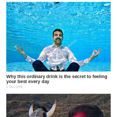
WN
INDRAMAYU
WN
KUNINGAN
WN
MAJALENGKA
WN
SUBANG
WN
SUKABUMI
WN
PURWAKARTA