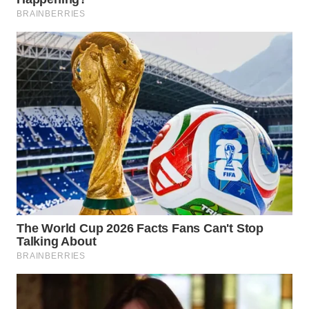
Wahana
Media
Group
WAHANA
NEWS
WAHANA
TANI
WAHANA
ADVOKAT
WAHANA
INFRASTRUKTUR
WAHANA
KONSUMEN