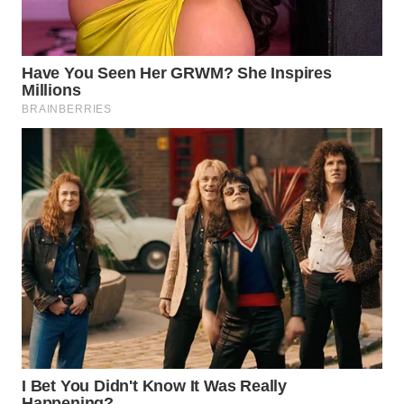
WN
NATUNA
WN
BINTAN
WN
MANDALIKA
WN
LIKUPANG
WN
LABUANBAJO
WN
BORNEO