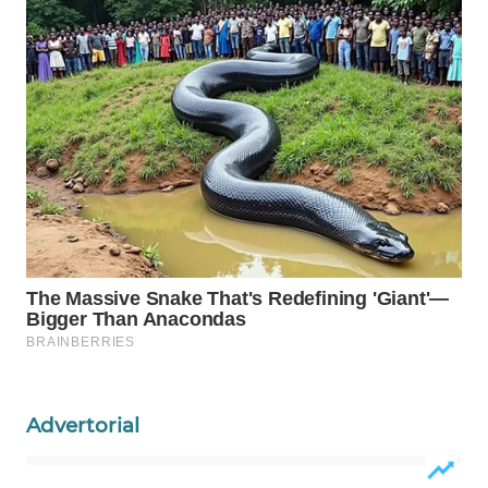
WAHANA
SPORT
WAHANA
UMKM
WAHANA
SELEB
WAHANA
PERSONA
WAHANA
OTOMOTIF
Advertorial
WAHANA
HEALTH