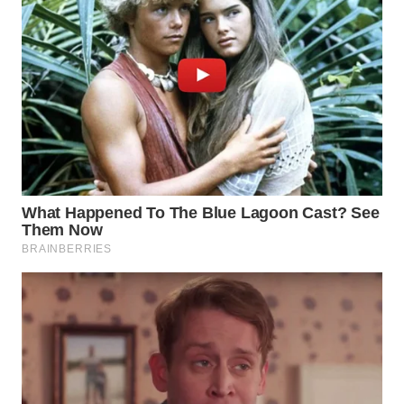
WN
NATUNA
WN
BINTAN
WN
MANDALIKA
WN
LIKUPANG
WN
LABUANBAJO
WN
BORNEO