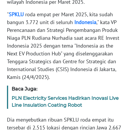
wilayah Indonesia per Maret 2025.
REDAKSI
"
SPKLU
roda empat per Maret 2025, kita sudah
KARIR
bangun 3.772 unit di seluruh
Indonesia
," kata VP
Perencanaan dan Strategi Pengembangan Produk
DISCLAIMER
Niaga PLN Rudiana Nurhadia saat acara RE Invest
Indonesia 2025 dengan tema "Indonesia as the
Wahana
Next EV Production Hub" yang diselenggarakan
News
Tenggara Strategics dan Centre for Strategic dan
Regional
International Studies (CSIS) Indonesia di Jakarta,
Kamis (24/4/2025).
WN
SUMUT
Baca Juga:
WN
PLN Electricity Services Hadirkan Inovasi Live
JAKARTA
Line Insulation Coating Robot
Dia menyebutkan ribuan SPKLU roda empat itu
WN
JABAR
tersebar di 2.515 lokasi dengan rincian Jawa 2.667