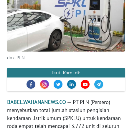
Informasi
INDEKS
BERITA
KONTAK
KAMI
dok. PLN
INFO
IKLAN
Ikuti Kami di:
TENTANG
KAMI
BABEL.WAHANANEWS.CO
—
PT PLN (Persero)
PEDOMAN
menyebutkan total jumlah stasiun pengisian
MEDIA
kendaraan listrik umum (SPKLU) untuk kendaraan
SIBER
roda empat telah mencapai 3.772 unit di seluruh