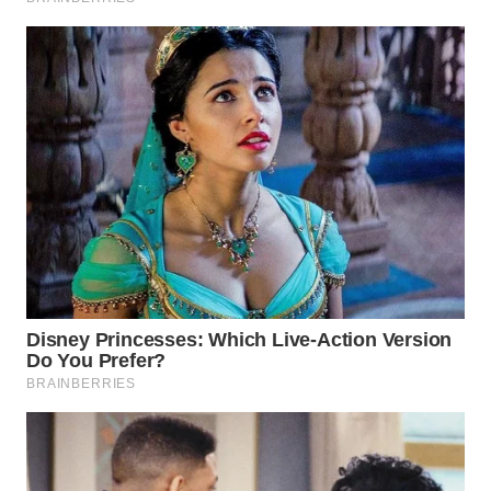
WN
TAPANULI
TENGAH
WN DELI
SERDANG
WN
TEBING
TINGGI
WN
PAKPAK
WN
KARAWANG
WN