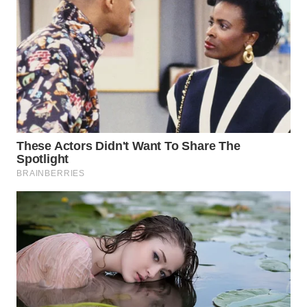
BEKASI
WN
BOGOR
WN
DEPOK
WN
TAPANULI
UTARA
WN
SAMOSIR
WN
PADANG
LAWAS