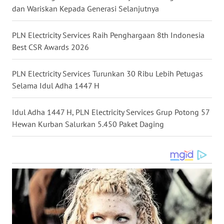
dan Wariskan Kepada Generasi Selanjutnya
WN
KALTARA
PLN Electricity Services Raih Penghargaan 8th Indonesia
Best CSR Awards 2026
WN
KALSEL
PLN Electricity Services Turunkan 30 Ribu Lebih Petugas
Selama Idul Adha 1447 H
WN
KALTIM
Idul Adha 1447 H, PLN Electricity Services Grup Potong 57
Hewan Kurban Salurkan 5.450 Paket Daging
WN
SULSEL
WN
GORONTALO
WN
SULUT