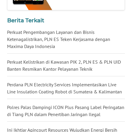
WN
NUSANTARA
Berita Terkait
Perkuat Pengembangan Layanan dan Bisnis
WN
Ketenagalistrikan, PLN ES Teken Kerjasama dengan
JOGJA
Maxima Daya Indonesia
WN
Perkuat Kelistrikan di Kawasan PIK 2, PLN ES & PLN UID
JATIM
Banten Resmikan Kantor Pelayanan Teknik
WN
Perdana PLN Electricity Services Implementasikan Live
BALI
Line Insulation Coating Robot di Sumatera & Kalimantan
WN
KALBAR
Polres Palas Dampingi ICON Plus Pasang Label Peringatan
di Tiang PLN dalam Penertiban Jaringan Ilegal
WN
KALTENG
Ini Ikhtiar Agincourt Resources Wujudkan Energi Bersih