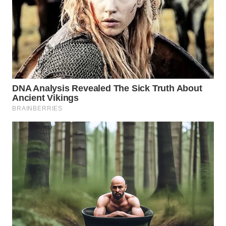
WN
MALUKU
WN
MALUT
WN
DAIRI
WN
DANAU
TOBA
WN
NIAS
WN