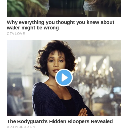
LANGKAT
WN
TAPANULI
SELATAN
WN
TANJUNG
LESUNG
WN
KARO
WN
SIMALUNGUN
WN
LABUHANBATU