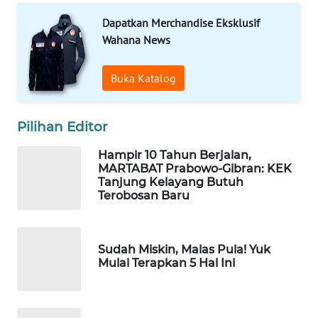
Dapatkan Merchandise Eksklusif
WAHANA
Wahana News
DESA
WISATA
Buka Katalog
LAPAK
WAHANA
Pilihan Editor
Wahana
Hampir 10 Tahun Berjalan,
Network
MARTABAT Prabowo-Gibran: KEK
Tanjung Kelayang Butuh
Terobosan Baru
KONSUMEN
LISTRIK
Sudah Miskin, Malas Pula! Yuk
MASYARAKAT
Mulai Terapkan 5 Hal Ini
KELISTRIKAN
WALINKI