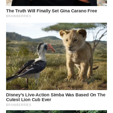
WAHANA
LISTRIK
WAHANA
TRAVEL
WAHANA
TV
WAHANANEWS
ID
WAHANANEWS
CO ID
WAHANANEWS
NET