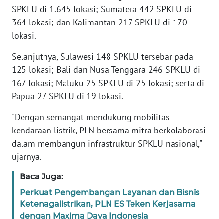
SPKLU di 1.645 lokasi; Sumatera 442 SPKLU di
WN
364 lokasi; dan Kalimantan 217 SPKLU di 170
BANTEN
lokasi.
WN
Selanjutnya, Sulawesi 148 SPKLU tersebar pada
NTT
125 lokasi; Bali dan Nusa Tenggara 246 SPKLU di
167 lokasi; Maluku 25 SPKLU di 25 lokasi; serta di
WN
Papua 27 SPKLU di 19 lokasi.
KEPRI
"Dengan semangat mendukung mobilitas
WN
kendaraan listrik, PLN bersama mitra berkolaborasi
PAPUA
dalam membangun infrastruktur SPKLU nasional,"
ujarnya.
WN
PAPUA
Baca Juga:
BARAT
Perkuat Pengembangan Layanan dan Bisnis
Ketenagalistrikan, PLN ES Teken Kerjasama
WN
dengan Maxima Daya Indonesia