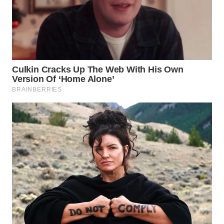
Wahana
Media
Group
WAHANA
NEWS
WAHANA
TANI
WAHANA
ADVOKAT
WAHANA
INFRASTRUKTUR
WAHANA
KONSUMEN