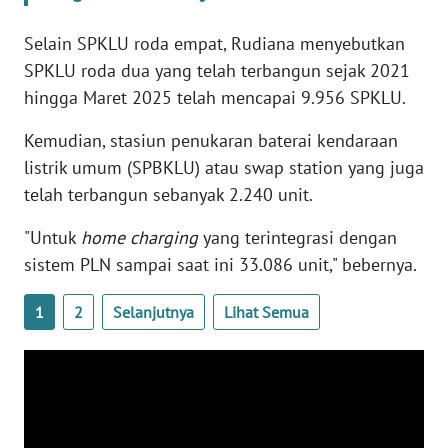
RIAU
Selain SPKLU roda empat, Rudiana menyebutkan
WN
SPKLU roda dua yang telah terbangun sejak 2021
SERAMBI
hingga Maret 2025 telah mencapai 9.956 SPKLU.
WN
Kemudian, stasiun penukaran baterai kendaraan
JAMBI
listrik umum (SPBKLU) atau swap station yang juga
telah terbangun sebanyak 2.240 unit.
WN
SULTRA
"Untuk
home charging
yang terintegrasi dengan
sistem PLN sampai saat ini 33.086 unit," bebernya.
WN
NTB
1
2
Selanjutnya
Lihat Semua
WN
SULTENG
WN
SULBAR