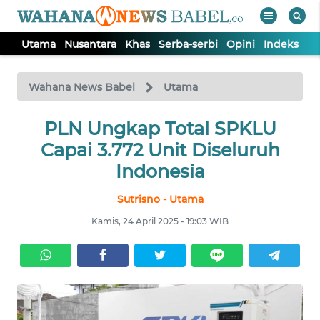
Utama
Nusantara
Khas
Serba-serbi
Opini
Indeks
WAHANA
Tutup
TV
Wahana News Babel
Utama
PLN Ungkap Total SPKLU
UTAMA
Capai 3.772 Unit Diseluruh
NUSANTARA
Indonesia
Sutrisno - Utama
KHAS
Kamis, 24 April 2025 - 19:03 WIB
SERBA-
SERBI
OPINI