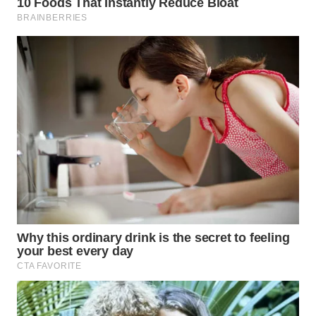
WN
PRIANGAN
TIMUR
WN
SEMARANG
WN
SOLO
WN
BOROBUDUR
WN
MADURA
WN
SURABAYA