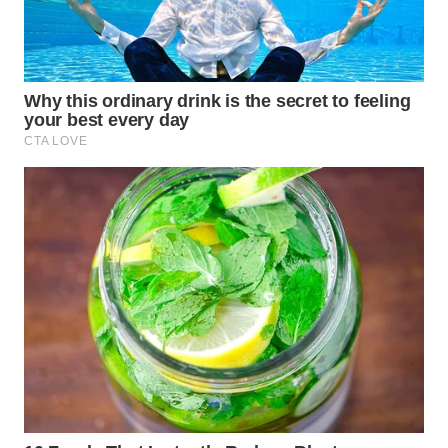
WN
INDRAMAYU
WN
KUNINGAN
WN
MAJALENGKA
WN
SUBANG
WN
SUKABUMI
WN
PURWAKARTA