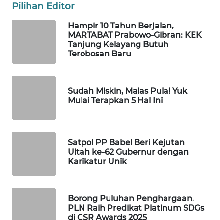
ID
Pilihan Editor
Hampir 10 Tahun Berjalan,
MAWAKA
MARTABAT Prabowo-Gibran: KEK
ID
Tanjung Kelayang Butuh
Terobosan Baru
MARTABAT
NET
Sudah Miskin, Malas Pula! Yuk
PLN
Mulai Terapkan 5 Hal Ini
WATCH
MKLI
Satpol PP Babel Beri Kejutan
Ultah ke-62 Gubernur dengan
Karikatur Unik
LPKKI
LKKI
Borong Puluhan Penghargaan,
PLN Raih Predikat Platinum SDGs
KOPEKLIN
di CSR Awards 2025