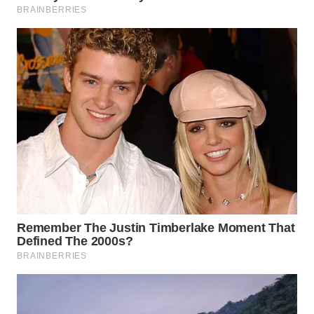
WN
TAPANULI
TENGAH
WN DELI
SERDANG
WN
TEBING
TINGGI
WN
PAKPAK
WN
KARAWANG
WN