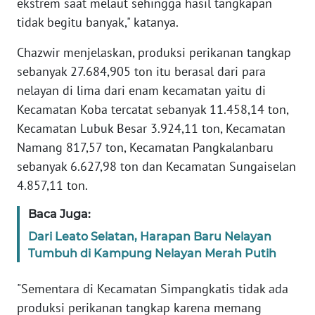
ekstrem saat melaut sehingga hasil tangkapan
tidak begitu banyak," katanya.
WN
BANTEN
Chazwir menjelaskan, produksi perikanan tangkap
sebanyak 27.684,905 ton itu berasal dari para
WN
nelayan di lima dari enam kecamatan yaitu di
NTT
Kecamatan Koba tercatat sebanyak 11.458,14 ton,
Kecamatan Lubuk Besar 3.924,11 ton, Kecamatan
WN
KEPRI
Namang 817,57 ton, Kecamatan Pangkalanbaru
sebanyak 6.627,98 ton dan Kecamatan Sungaiselan
WN
4.857,11 ton.
PAPUA
Baca Juga:
WN
Dari Leato Selatan, Harapan Baru Nelayan
PAPUA
Tumbuh di Kampung Nelayan Merah Putih
BARAT
"Sementara di Kecamatan Simpangkatis tidak ada
WN
produksi perikanan tangkap karena memang