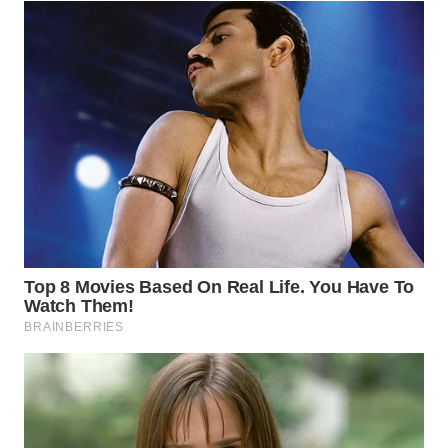
WN
PRIANGAN
TIMUR
WN
SEMARANG
WN
SOLO
WN
BOROBUDUR
WN
MADURA
WN
SURABAYA