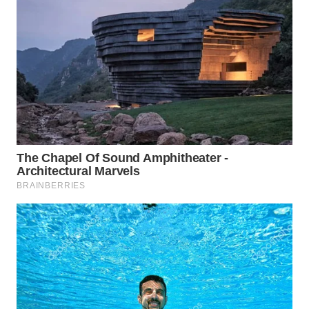
BEKASI
WN
BOGOR
WN
DEPOK
WN
TAPANULI
UTARA
WN
SAMOSIR
WN
PADANG
LAWAS