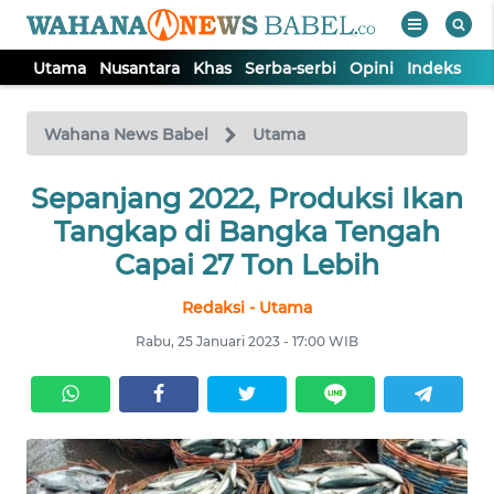
Utama
Nusantara
Khas
Serba-serbi
Opini
Indeks
WAHANA
Tutup
TV
Wahana News Babel
Utama
Sepanjang 2022, Produksi Ikan
UTAMA
Tangkap di Bangka Tengah
NUSANTARA
Capai 27 Ton Lebih
Redaksi - Utama
KHAS
Rabu, 25 Januari 2023 - 17:00 WIB
SERBA-
SERBI
OPINI