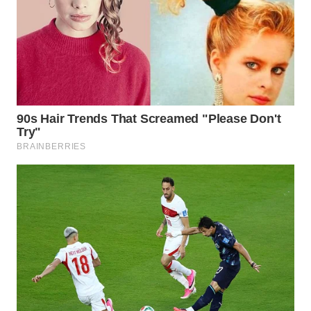
WN
MALUKU
WN
MALUT
WN
DAIRI
WN
DANAU
TOBA
WN
NIAS
WN