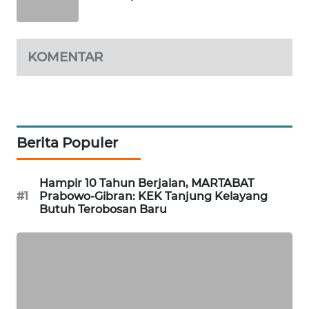
SIBARAGAS
NEWS
KOMENTAR
METRO
SIANTAR
NEWS
Berita Populer
METRO
MEDAN
NEWS
Hampir 10 Tahun Berjalan, MARTABAT
#1
Prabowo-Gibran: KEK Tanjung Kelayang
Butuh Terobosan Baru
METRO
JAKARTA
NEWS
KRT
NEWS