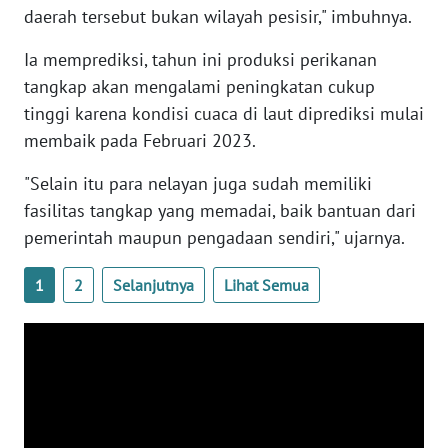
RIAU
daerah tersebut bukan wilayah pesisir," imbuhnya.
WN
Ia memprediksi, tahun ini produksi perikanan
SERAMBI
tangkap akan mengalami peningkatan cukup
tinggi karena kondisi cuaca di laut diprediksi mulai
WN
membaik pada Februari 2023.
JAMBI
"Selain itu para nelayan juga sudah memiliki
WN
fasilitas tangkap yang memadai, baik bantuan dari
SULTRA
pemerintah maupun pengadaan sendiri," ujarnya.
WN
1
2
Selanjutnya
Lihat Semua
NTB
WN
SULTENG
WN
SULBAR