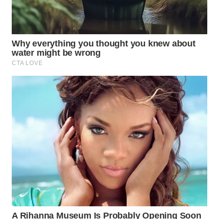
Wahana
Media
Group
WAHANA
NEWS
WAHANA
TANI
WAHANA
ADVOKAT
WAHANA
INFRASTRUKTUR
WAHANA
KONSUMEN