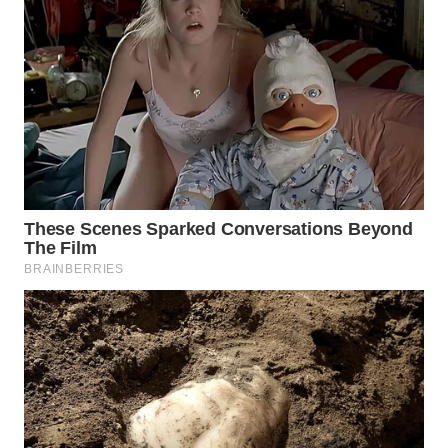
WAHANA
SPORT
WAHANA
UMKM
WAHANA
SELEB
WAHANA
PERSONA
WAHANA
OTOMOTIF
WAHANA
HEALTH