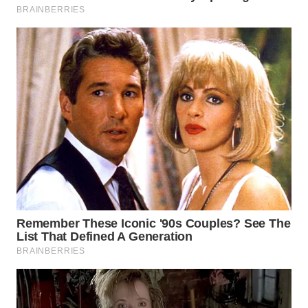
WAHANA
LISTRIK
WAHANA
TRAVEL
WAHANA
TV
WAHANANEWS
ID
WAHANANEWS
CO ID
WAHANANEWS
NET