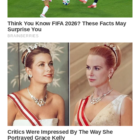
LANGKAT
WN
TAPANULI
SELATAN
WN
TANJUNG
LESUNG
WN
KARO
WN
SIMALUNGUN
WN
LABUHANBATU