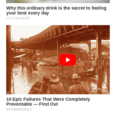
WN
INDRAMAYU
WN
KUNINGAN
WN
MAJALENGKA
WN
SUBANG
WN
SUKABUMI
WN
PURWAKARTA