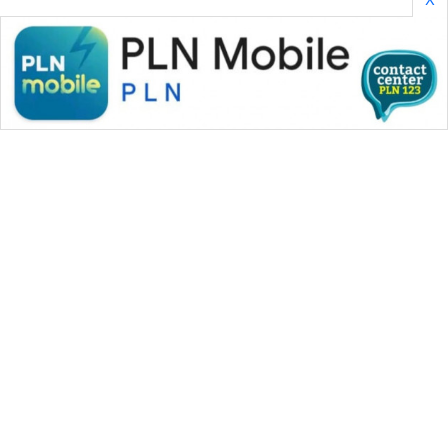
WAHANA MEDIA GROUP
|
|
|
WAHANA NEWS co
WAHANA TANI
WAHANA ADVOKAT
|
|
WAHANA INFRASTRUKTUR
WAHANA KONSUMEN
|
|
|
WAHANA LISTRIK
WAHANA TRAVEL
WAHANA TV