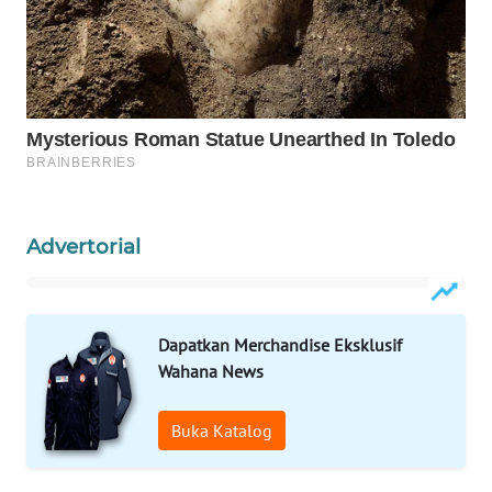
WAHANA
DESA
WISATA
LAPAK
WAHANA
Wahana
Advertorial
Network
KONSUMEN
LISTRIK
Dapatkan Merchandise Eksklusif
Wahana News
MASYARAKAT
KELISTRIKAN
Buka Katalog
WALINKI