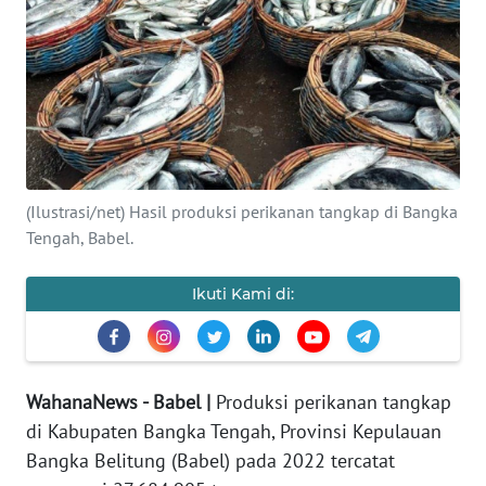
Informasi
INDEKS
BERITA
KONTAK
KAMI
(Ilustrasi/net) Hasil produksi perikanan tangkap di Bangka
Tengah, Babel.
INFO
IKLAN
Ikuti Kami di:
TENTANG
KAMI
WahanaNews - Babel |
Produksi perikanan tangkap
PEDOMAN
MEDIA
di Kabupaten Bangka Tengah, Provinsi Kepulauan
SIBER
Bangka Belitung (Babel) pada 2022 tercatat