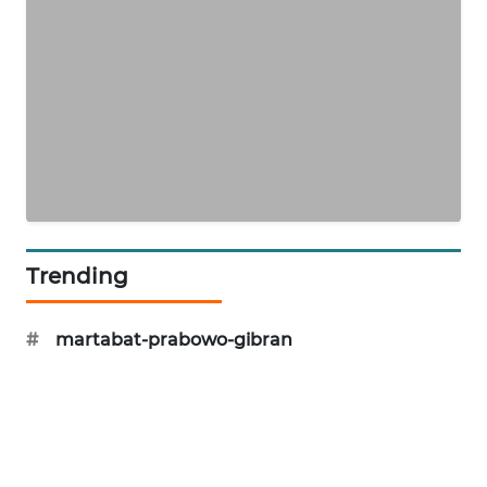
KARING
NEWS
JURNAL
MARITIM
HUMBANG
NEWS
Trending
GARONGGANG
NEWS
#
martabat-prabowo-gibran
FISUELRI
ID
ENERGI
NEWS