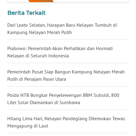
Berita Terkait
WN
NUSANTARA
Dari Leato Selatan, Harapan Baru Nelayan Tumbuh di
Kampung Nelayan Merah Putih
WN
JOGJA
Prabowo: Pemerintah Akan Perhatikan dan Hormati
Nelayan di Seluruh Indonesia
WN
JATIM
Pemerintah Pusat Siap Bangun Kampung Nelayan Merah
Putih di Penajam Paser Utara
WN
BALI
Polda NTB Bongkar Penyelewengan BBM Subsidi, 800
Liter Solar Diamankan di Sumbawa
WN
KALBAR
Hilang Lima Hari, Nelayan Pandeglang Ditemukan Tewas
Mengapung di Laut
WN
KALTENG