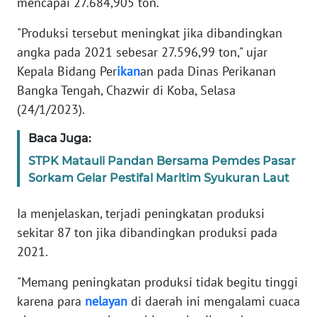
mencapai 27.684,905 ton.
REDAKSI
"Produksi tersebut meningkat jika dibandingkan
KARIR
angka pada 2021 sebesar 27.596,99 ton," ujar
Kepala Bidang Per
ikan
an pada Dinas Perikanan
DISCLAIMER
Bangka Tengah, Chazwir di Koba, Selasa
(24/1/2023).
Wahana
News
Baca Juga:
Regional
STPK Matauli Pandan Bersama Pemdes Pasar
Sorkam Gelar Pestifal Maritim Syukuran Laut
WN
SUMUT
Ia menjelaskan, terjadi peningkatan produksi
sekitar 87 ton jika dibandingkan produksi pada
WN
2021.
JAKARTA
"Memang peningkatan produksi tidak begitu tinggi
WN
karena para
nelayan
di daerah ini mengalami cuaca
JABAR