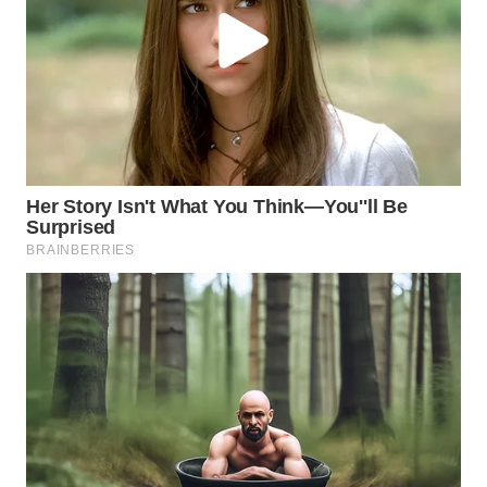
WN
NATUNA
WN
BINTAN
WN
MANDALIKA
WN
LIKUPANG
WN
LABUANBAJO
WN
BORNEO