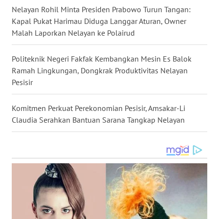
Nelayan Rohil Minta Presiden Prabowo Turun Tangan:
Kapal Pukat Harimau Diduga Langgar Aturan, Owner
WN
KALTARA
Malah Laporkan Nelayan ke Polairud
WN
Politeknik Negeri Fakfak Kembangkan Mesin Es Balok
KALSEL
Ramah Lingkungan, Dongkrak Produktivitas Nelayan
Pesisir
WN
KALTIM
Komitmen Perkuat Perekonomian Pesisir, Amsakar-Li
Claudia Serahkan Bantuan Sarana Tangkap Nelayan
WN
SULSEL
WN
GORONTALO
WN
SULUT