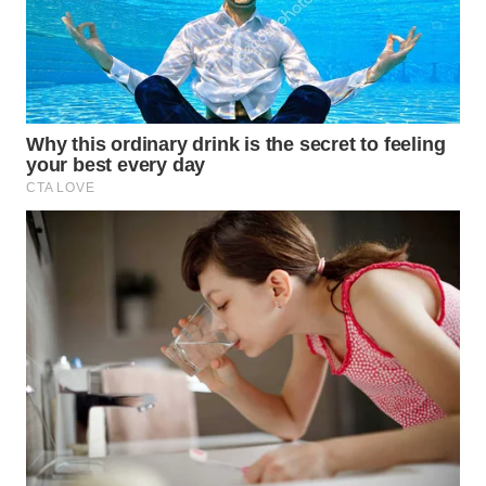
WN
SUMEDANG
WN
CIANJUR
WN
KEPULAUAN
SERIBU
WN
TANGERANG
WN
BINJAI
WN
CIREBON