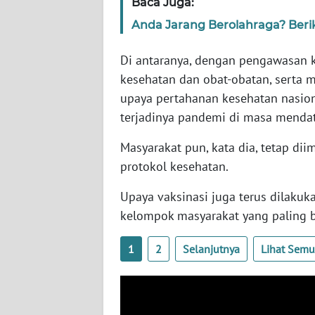
Baca Juga:
WN
Anda Jarang Berolahraga? Beri
SERAMBI
Di antaranya, dengan pengawasan ke
WN
kesehatan dan obat-obatan, serta m
JAMBI
upaya pertahanan kesehatan nasio
terjadinya pandemi di masa menda
WN
SULTRA
Masyarakat pun, kata dia, tetap d
protokol kesehatan.
WN
NTB
Upaya vaksinasi juga terus dilaku
kelompok masyarakat yang paling b
WN
SULTENG
1
2
Selanjutnya
Lihat Sem
WN
SULBAR