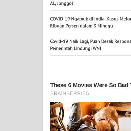
AL, Jonggol
WN
KALTARA
COVID-19 Ngamuk di India, Kasus Melo
Ribuan Persen dalam 3 Minggu
WN
KALSEL
Covid-19 Naik Lagi, Puan Desak Respons
WN
Pemerintah Lindungi WNI
KALTIM
WN
SULSEL
WN
GORONTALO
WN
SULUT