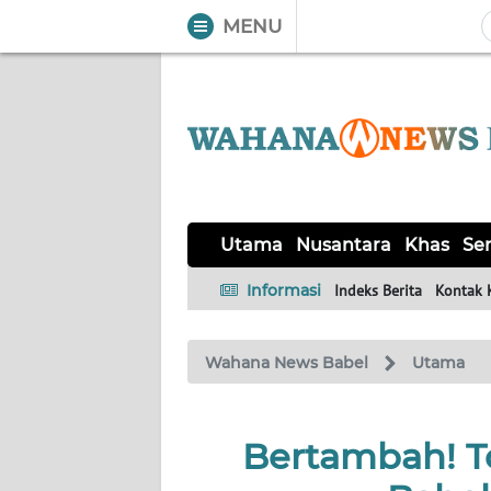
MENU
WAHANA
Tutup
TV
UTAMA
NUSANTARA
Utama
Nusantara
Khas
Ser
KHAS
Informasi
Indeks Berita
Kontak 
SERBA-
Wahana News Babel
Utama
SERBI
OPINI
Bertambah! To
Informasi