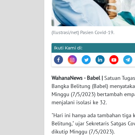
KARIR
DISCLAIMER
(Ilustrasi/net) Pasien Covid-19.
Wahana
Ikuti Kami di:
News
Regional
WN
SUMUT
WahanaNews - Babel |
Satuan Tugas
Bangka Belitung (Babel) menyataka
WN
Minggu (7/5/2023) bertambah empat
JAKARTA
menjalani isolasi ke 32.
"Hari ini hanya ada tambahan tiga
WN
JABAR
Belitung," ujar Sekretaris Satgas C
dikutip Minggu (7/5/2023).