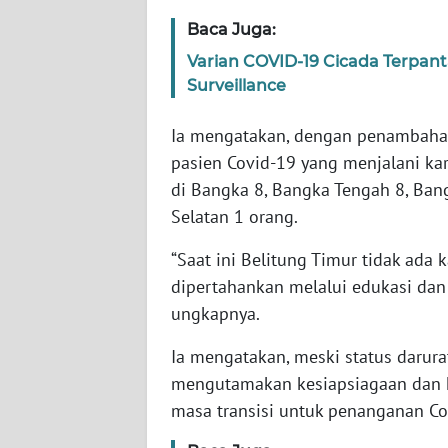
WN
Baca Juga:
BANTEN
Varian COVID-19 Cicada Terpan
WN
Surveillance
NTT
Ia mengatakan, dengan penambahan
WN
pasien Covid-19 yang menjalani ka
KEPRI
di Bangka 8, Bangka Tengah 8, Bang
Selatan 1 orang.
WN
PAPUA
“Saat ini Belitung Timur tidak ada 
dipertahankan melalui edukasi dan s
WN
ungkapnya.
PAPUA
BARAT
Ia mengatakan, meski status darura
mengutamakan kesiapsiagaan dan 
WN
masa transisi untuk penanganan Co
RIAU