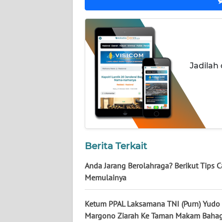
WN
NUSANTARA
WN
JOGJA
Jadilah
WN
JATIM
WN
BALI
Berita Terkait
WN
Anda Jarang Berolahraga? Berikut Tips C
KALBAR
Memulainya
WN
KALTENG
Ketum PPAL Laksamana TNI (Purn) Yudo
Margono Ziarah Ke Taman Makam Bahag