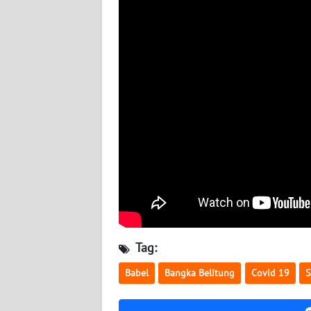
WN
BABEL
WN
SUMBAR
WN
SUMSEL
WN
BENGKULU
WN
LAMPUNG
Tag:
WN
Babel
Bangka Belitung
Covid 19
S
JATENG