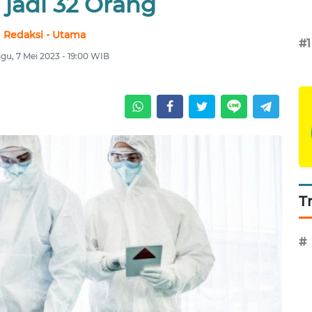
 jadi 32 Orang
Redaksi - Utama
#1
gu, 7 Mei 2023 - 19:00 WIB
T
#