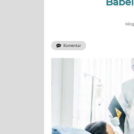
Babel
INDEKS
BERITA
Ming
KONTAK
KAMI
Komentar
INFO
IKLAN
TENTANG
KAMI
PEDOMAN
MEDIA
SIBER
REDAKSI